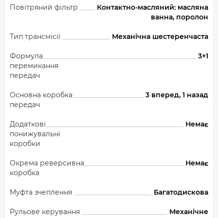
Повітряний фільтр
Контактно-масляний: масляна
ванна, поролон
Тип трансмісії
Механічна шестеренчаста
Формула
3+1
перемикання
передач
Основна коробка
3 вперед, 1 назад
передач
Додаткові
Немає
понижувальні
коробки
Окрема реверсивна
Немає
коробка
Муфта зчеплення
Багатодискова
Рульове керування
Механічне