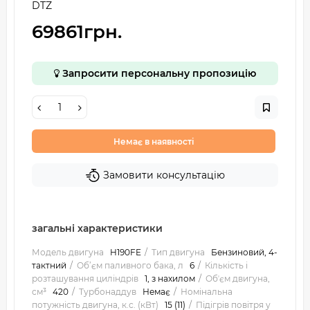
DTZ
69861грн.
Запросити персональну пропозицію
Немає в наявності
Замовити консультацію
загальні характеристики
Модель двигуна
H190FE
Тип двигуна
Бензиновий, 4-
тактний
Об’єм паливного бака, л
6
Кількість і
розташування циліндрів
1, з нахилом
Обʼєм двигуна,
см³
420
Турбонаддув
Немає
Номінальна
потужність двигуна, к.с. (кВт)
15 (11)
Підігрів повітря у