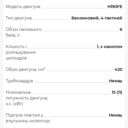
Модель двигуна
H190FE
Тип двигуна
Бензиновий, 4-тактний
Об’єм паливного
6
бака, л
Кількість і
1, з нахилом
розташування
циліндрів
Обʼєм двигуна, см³
420
Турбонаддув
Немає
Номінальна
15 (11)
потужність двигуна,
к.с. (кВт)
Підігрів повітря у
Немає
впускному колекторі