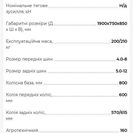
Номінальне тягове
Н/д
зусилля, кН
Габаритні розміри (Д
1900х750х850
х Ш х В), мм
Експлуатаційна маса,
200/210
кг
Розмір передніх шин
4.0-8
Розмір задніх шин
5.0-12
Колісна база, мм
800
Колія передніх коліс,
600
мм
Колія задніх коліс,
570/615
мм
Агротехнічний
160