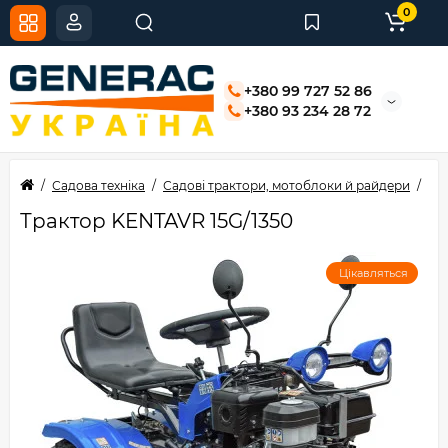
0
+380 99 727 52 86
+380 93 234 28 72
Садова техніка
Садові трактори, мотоблоки й райдери
Тр
Трактор KENTAVR 15G/1350
Цікавляться