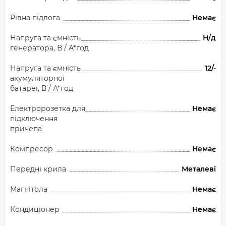
Рівна підлога
Немає
Напруга та ємність
Н/д
генератора, В / А*год
Напруга та ємність
12/-
акумуляторної
батареї, В / А*год
Електророзетка для
Немає
підключення
причепа
Компресор
Немає
Передні крила
Металеві
Магнітола
Немає
Кондиціонер
Немає