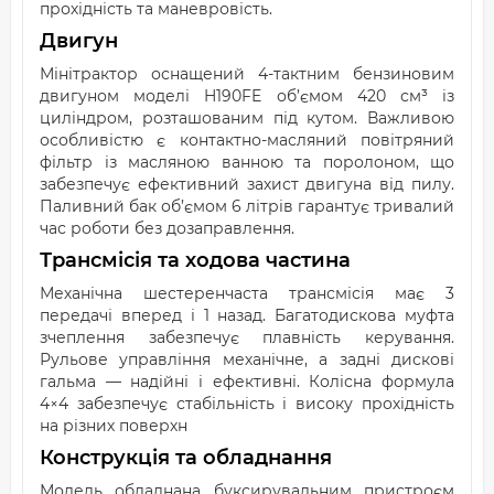
прохідність та маневровість.
Двигун
Мінітрактор оснащений 4-тактним бензиновим
двигуном моделі H190FE об’ємом 420 см³ із
циліндром, розташованим під кутом. Важливою
особливістю є контактно-масляний повітряний
фільтр із масляною ванною та поролоном, що
забезпечує ефективний захист двигуна від пилу.
Паливний бак об’ємом 6 літрів гарантує тривалий
час роботи без дозаправлення.
Трансмісія та ходова частина
Механічна шестеренчаста трансмісія має 3
передачі вперед і 1 назад. Багатодискова муфта
зчеплення забезпечує плавність керування.
Рульове управління механічне, а задні дискові
гальма — надійні і ефективні. Колісна формула
4×4 забезпечує стабільність і високу прохідність
на різних поверхн
Конструкція та обладнання
Модель обладнана буксирувальним пристроєм