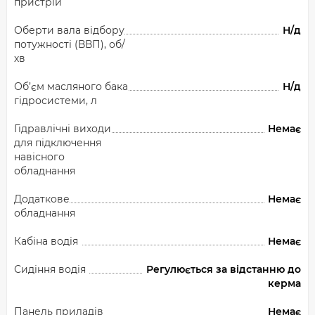
пристрій
Оберти вала відбору
Н/д
потужності (ВВП), об/
хв
Об’єм масляного бака
Н/д
гідросистеми, л
Гідравлічні виходи
Немає
для підключення
навісного
обладнання
Додаткове
Немає
обладнання
Кабіна водія
Немає
Сидіння водія
Регулюється за відстанню до
керма
Панель приладів
Немає