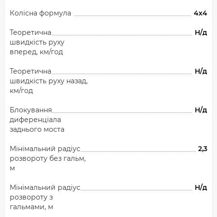
Колісна формула
4х4
Теоретична
Н/д
швидкість руху
вперед, км/год
Теоретична
Н/д
швидкість руху назад,
км/год
Блокування
Н/д
диференціала
заднього моста
Мінімальний радіус
2,3
розвороту без гальм,
м
Мінімальний радіус
Н/д
розвороту з
гальмами, м