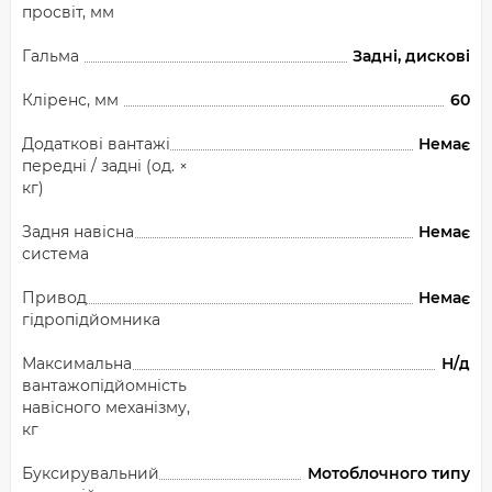
просвіт, мм
Гальма
Задні, дискові
Кліренс, мм
60
Додаткові вантажі
Немає
передні / задні (од. ×
кг)
Задня навісна
Немає
система
Привод
Немає
гідропідйомника
Максимальна
Н/д
вантажопідйомність
навісного механізму,
кг
Буксирувальний
Мотоблочного типу