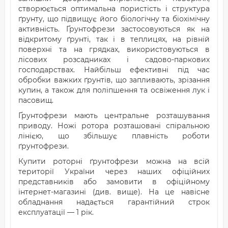
створюється оптимальна пористість і структура
ґрунту, що підвищує його біологічну та біохімічну
активність. Ґрунтофрези застосовуються як на
відкритому ґрунті, так і в теплицях, на рівній
поверхні та на грядках, використовуються в
лісових розсадниках і садово-паркових
господарствах. Найбільш ефективні під час
обробки важких ґрунтів, що запливають, зрізання
купин, а також для поліпшення та освіження лук і
пасовищ.
Ґрунтофрези мають центральне розташування
приводу. Ножі ротора розташовані спіральною
лінією, що збільшує плавність роботи
ґрунтофрези.
Купити роторні ґрунтофрези можна на всій
території України через наших офіційних
представників або замовити в офіційному
інтернет-магазині (див. вище). На це навісне
обладнання надається гарантійний строк
експлуатації — 1 рік.