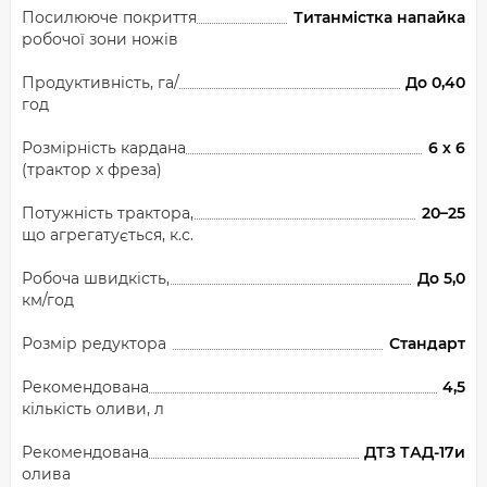
Посилююче покриття
Титанмістка напайка
робочої зони ножів
Продуктивність, га/
До 0,40
год
Розмірність кардана
6 х 6
(трактор х фреза)
Потужність трактора,
20–25
що агрегатується, к.с.
Робоча швидкість,
До 5,0
км/год
Розмір редуктора
Стандарт
Рекомендована
4,5
кількість оливи, л
Рекомендована
ДТЗ ТАД-17и
олива