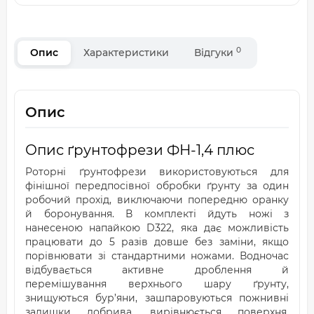
0
Опис
Характеристики
Відгуки
Опис
Опис ґрунтофрези ФН-1,4 плюс
Роторні ґрунтофрези використовуються для
фінішної передпосівної обробки ґрунту за один
робочий прохід, виключаючи попередню оранку
й боронування. В комплекті йдуть ножі з
нанесеною напайкою D322, яка дає можливість
працювати до 5 разів довше без заміни, якщо
порівнювати зі стандартними ножами. Водночас
відбувається активне дроблення й
перемішування верхнього шару ґрунту,
знищуються бур’яни, зашпаровуються пожнивні
залишки добрива, вирівнюється поверхня,