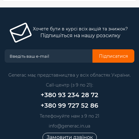
Хочете бути в курсі всіх акцій та знижок?
Підпишіться на нашу розсилку
Підписатися
Generac має представництва у всіх областях України.
Call-центр (з 9 по 21):
+380 93 234 28 72
+380 99 727 52 86
Телефонуйте нам з 9 по 21
info@generac.in.ua
Замовити дзвінок