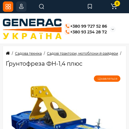
0
+380 99 727 52 86
+380 93 234 28 72
Садова техніка
Садові трактори, мотоблоки й райдери
Тр
Ґрунтофреза ФН-1,4 плюс
Цікавляться