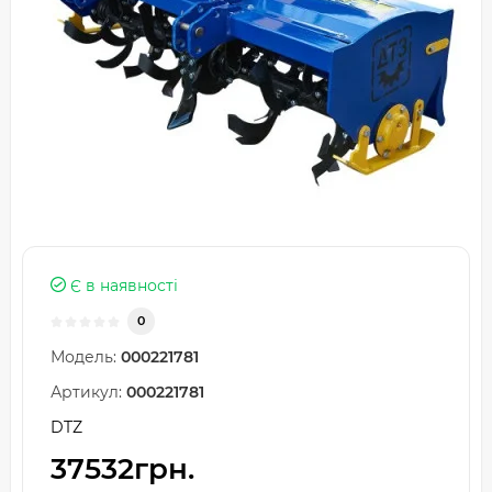
Є в наявності
0
Модель:
000221781
Артикул:
000221781
DTZ
37532грн.