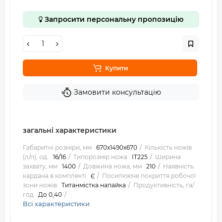
Запросити персональну пропозицію
Купити
Замовити консультацію
загальні характеристики
Габаритні розміри, мм
670x1490x670
Кількість ножів
(л/п), од.
16/16
Типорозмір ножа
IT225
Ширина
захвату, мм
1400
Довжина ножа, мм
210
Наявність
кардана в комплекті
Є
Посилююче покриття робочої
зони ножів
Титанмістка напайка
Продуктивність, га/
год
До 0,40
Всі характеристики