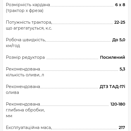
Розмірність кардана
6 х 8
(трактор х фреза)
Потужність трактора,
22-25
що агрегатується, к.с.
Робоча швидкість,
До 5,0
км/год
Розмір редуктора
Посилений
Рекомендована
5,3
кількість оливи, л
Рекомендована
ДТЗ ТАД-17і
олива
Рекомендована
120-180
глибина обробки,
мм
Експлуатаційна маса,
217