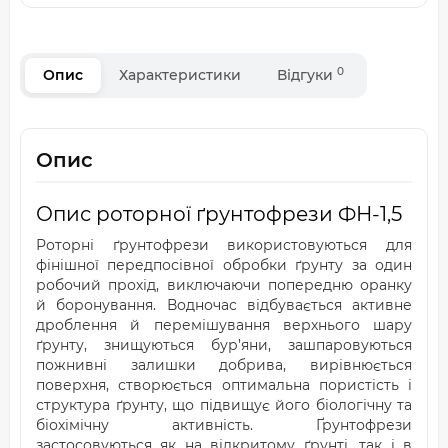
0
Опис
Характеристики
Відгуки
Опис
Опис роторної ґрунтофрези ФН-1,5
Роторні ґрунтофрези використовуються для
фінішної передпосівної обробки ґрунту за один
робочий прохід, виключаючи попередню оранку
й боронування. Водночас відбувається активне
дроблення й перемішування верхнього шару
ґрунту, знищуються бур’яни, зашпаровуються
пожнивні залишки добрива, вирівнюється
поверхня, створюється оптимальна пористість і
структура ґрунту, що підвищує його біологічну та
біохімічну активність. Ґрунтофрези
застосовуються як на відкритому ґрунті, так і в