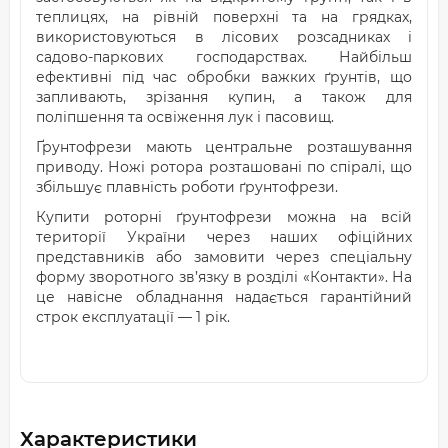
теплицях, на рівній поверхні та на грядках,
використовуються в лісових розсадниках і
садово-паркових господарствах. Найбільш
ефективні під час обробки важких ґрунтів, що
запливають, зрізання купин, а також для
поліпшення та освіження лук і пасовищ.
Ґрунтофрези мають центральне розташування
приводу. Ножі ротора розташовані по спіралі, що
збільшує плавність роботи ґрунтофрези.
Купити роторні ґрунтофрези можна на всій
території України через наших офіційних
представників або замовити через спеціальну
форму зворотного зв’язку в розділі «Контакти». На
це навісне обладнання надається гарантійний
строк експлуатації — 1 рік.
Характеристики