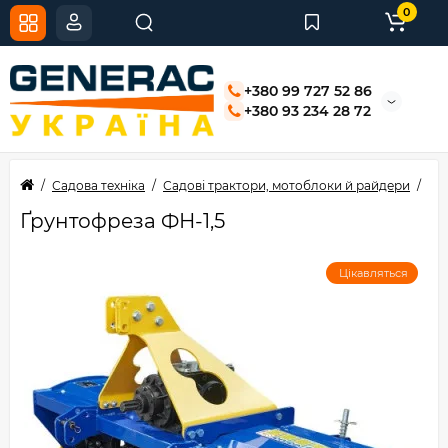
0
+380 99 727 52 86
+380 93 234 28 72
Садова техніка
Садові трактори, мотоблоки й райдери
Тр
Ґрунтофреза ФН-1,5
Цікавляться