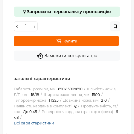
Запросити персональну пропозицію
Купити
Замовити консультацію
загальні характеристики
Габаритні розміри, мм
690x1590x690
Кількість ножів,
Л/П, од.
18/18
Ширина захоплення, мм
1500
Типорозмір ножа
IT225
Довжина ножа, мм
210
Наявність кардана в комплекті
Є
Продуктивність, га/
год
До 0,45
Розмірність кардана (трактор х фреза)
6
х 8
Всі характеристики