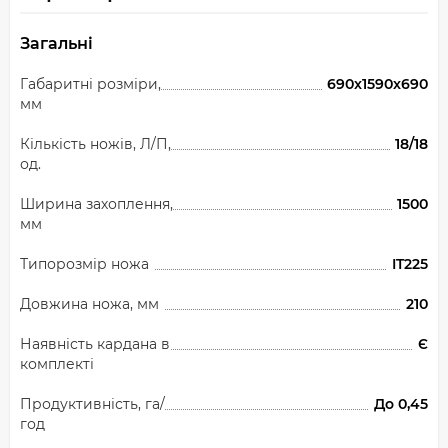
Загальні
Габаритні розміри,
690x1590x690
мм
Кількість ножів, Л/П,
18/18
од.
Ширина захоплення,
1500
мм
Типорозмір ножа
IT225
Довжина ножа, мм
210
Наявність кардана в
Є
комплекті
Продуктивність, га/
До 0,45
год