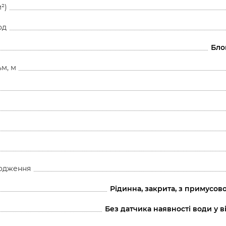
²)
од
Бло
ьм, м
одження
Рідинна, закрита, з примусо
Без датчика наявності води у в