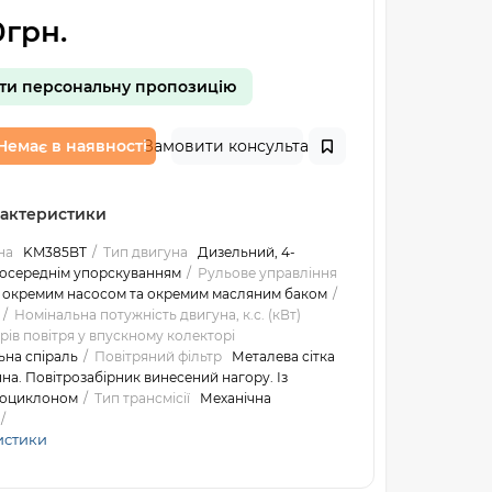
грн.
ти персональну пропозицію
Немає в наявності
Замовити консультацію
рактеристики
на
KM385BT
Тип двигуна
Дизельний, 4-
посереднім упорскуванням
Рульове управління
з окремим насосом та окремим масляним баком
Номінальна потужність двигуна, к.с. (кВт)
грів повітря у впускному колекторі
на спіраль
Повітряний фільтр
Металева сітка
на. Повітрозабірник винесений нагору. Із
ноциклоном
Тип трансмісії
Механічна
истики