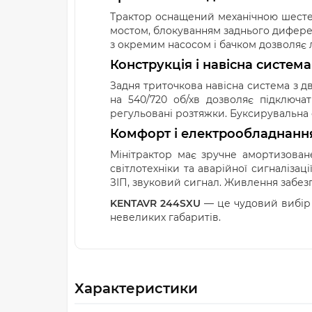
Трактор оснащений механічною шестер
мостом, блокуванням заднього диферен
з окремим насосом і бачком дозволяє л
Конструкція і навісна система
Задня триточкова навісна система з д
на 540/720 об/хв дозволяє підключа
регульовані розтяжки. Буксирувальна
Комфорт і електрообладнанн
Мінітрактор має зручне амортизован
світлотехніки та аварійної сигналіза
ЗІП, звуковий сигнал. Живлення забезпе
KENTAVR 244SXU
— це чудовий вибір 
невеликих габаритів.
Характеристики