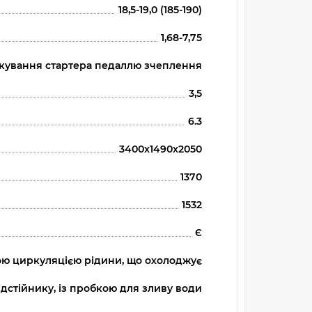
18,5-19,0 (185-190)
1,68-7,75
кування стартера педаллю зчеплення
3,5
6.3
3400x1490x2050
1370
1532
Є
вою циркуляцією рідини, що охолоджує
ідстійнику, із пробкою для зливу води