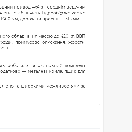
Повний привод 4х4 з переднім ведучим
ть і стабільність. Гідрооб’ємне кермо
 1660 мм, дорожній просвіт — 315 мм.
сного обладнання масою до 420 кг. ВВП
иходи, примусове опускання, жорсткі
фою.
рів роботи, а також повний комплект
 Додатково — металеві крила, ящик для
валістю та широкими можливостями за