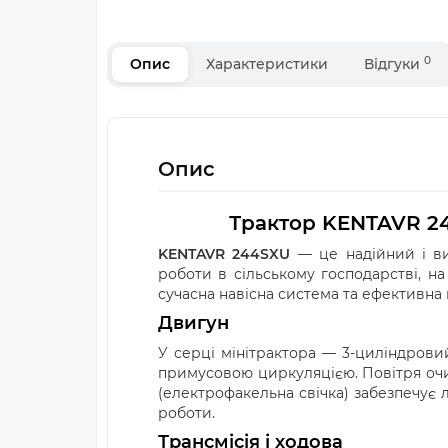
0
Опис
Характеристики
Відгуки
Опис
Трактор KENTAVR 2
KENTAVR 244SXU
— це надійний і в
роботи в сільському господарстві, на
сучасна навісна система та ефективна г
Двигун
У серці мінітрактора — 3-циліндрови
примусовою циркуляцією. Повітря очищ
(електрофакельна свічка) забезпечує 
роботи.
Трансмісія і ходова