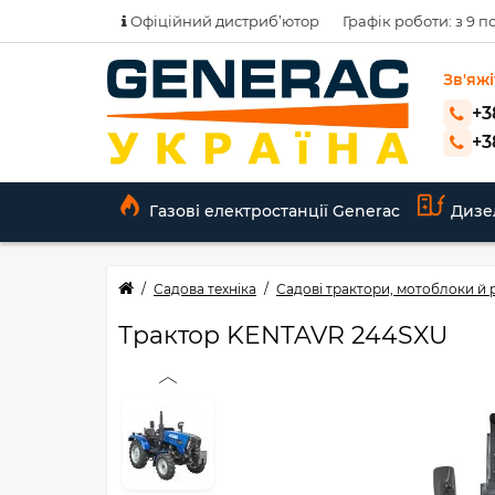
Офіційний дистриб’ютор
Графік роботи: з 9 по
Зв'яжі
+3
+3
Газові електростанції Generac
Дизе
Садова техніка
Садові трактори, мотоблоки й
Трактор KENTAVR 244SXU