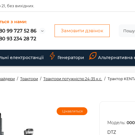
 21, без вихідних.
ться з нами:
Замовити дзвінок
80 99 727 52 86
80 93 234 28 72
льні електростанції
Генератори
Альтернативна 
 райдери
Трактори
Трактори потужністю 24-35 к.с.
Трактор KENT
Цікавляться
Модель:
000
DTZ