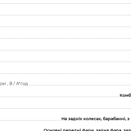
ї , В / А*год
Комб
На задніх колесах, барабанні, 
Основні передні фари, задня фара, задн