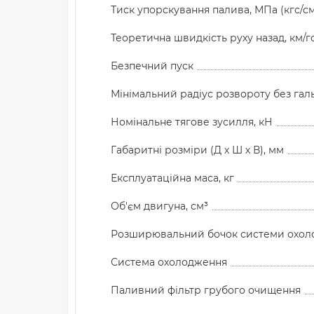
Тиск упорскування палива, МПа (кгс/см
Теоретична швидкість руху назад, км/г
Безпечний пуск
Мінімальний радіус розвороту без гал
Номінальне тягове зусилля, кН
Габаритні розміри (Д х Ш х В), мм
Експлуатаційна маса, кг
Об'єм двигуна, см³
Розширювальний бочок системи охол
Система охолодження
Паливний фільтр грубого очищення