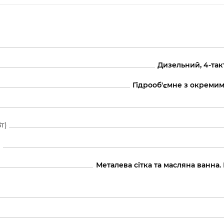
Дизельний, 4-та
Гідрооб'ємне з окреми
т)
і
Металева сітка та масляна ванна.