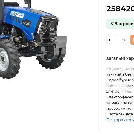
258420
Запроси
загальні ха
Модель двигу
тактний з без
Гідрооб'ємне 
Кабіна
Немає
24/(17,6)
Піді
Електрофакель
та масляна ван
прозорим мо
шестеренчата
Всі характер