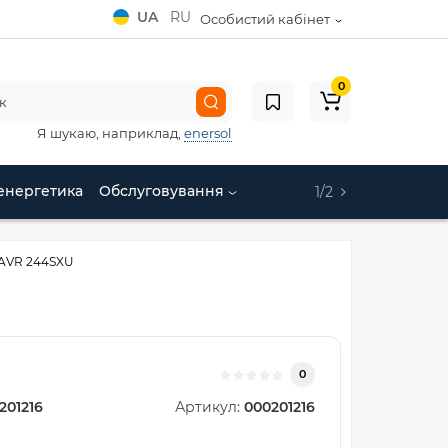
UA
RU
Особистий кабінет
0
Я шукаю, наприклад,
enersol
енергетика
Обслуговування
1/2
AVR 244SXU
0
201216
Артикул:
000201216