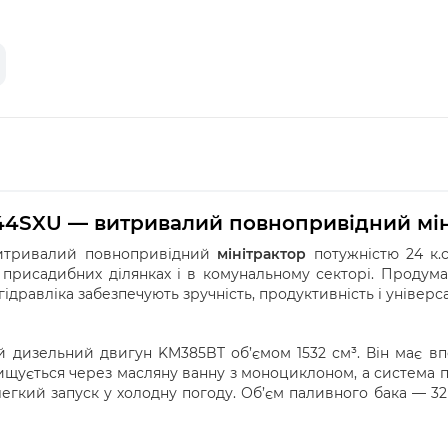
44SXU — витривалий повнопривідний мін
итривалий повнопривідний
мінітрактор
потужністю 24 к.с
 присадибних ділянках і в комунальному секторі. Продума
ідравліка забезпечують зручність, продуктивність і універса
й дизельний двигун KM385BT об’ємом 1532 см³. Він має в
ується через масляну ванну з моноциклоном, а система пі
легкий запуск у холодну погоду. Об’єм паливного бака — 32 