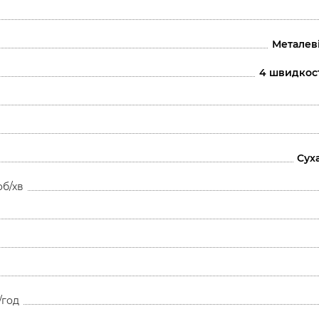
Металеві
4 швидкост
Сух
об/хв
/год