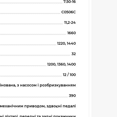
7.50-16
C0506C
11,2-24
1660
1220, 1440
32
1200, 1360, 1400
12 / 100
інована, з насосом і розбризкуванням
390
з механічним приводом, здвоєні педалі
і ліхтарі, передні та задні покажчики