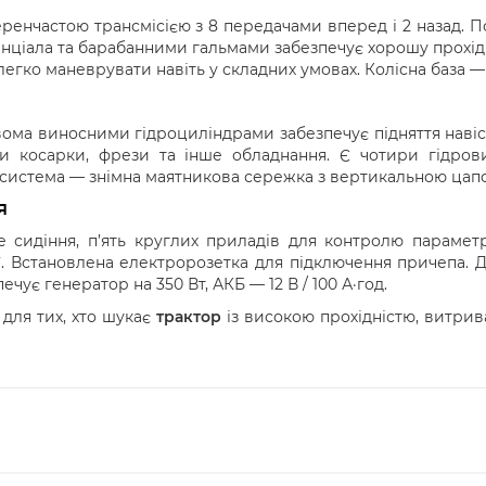
енчастою трансмісією з 8 передачами вперед і 2 назад. 
ціала та барабанними гальмами забезпечує хорошу прохідніс
егко маневрувати навіть у складних умовах. Колісна база —
вома виносними гідроциліндрами забезпечує підняття наві
ти косарки, фрези та інше обладнання. Є чотири гідров
 система — знімна маятникова сережка з вертикальною цап
я
е сидіння, п’ять круглих приладів для контролю парамет
ції. Встановлена електророзетка для підключення причепа.
чує генератор на 350 Вт, АКБ — 12 В / 100 А·год.
для тих, хто шукає
трактор
із високою прохідністю, витри