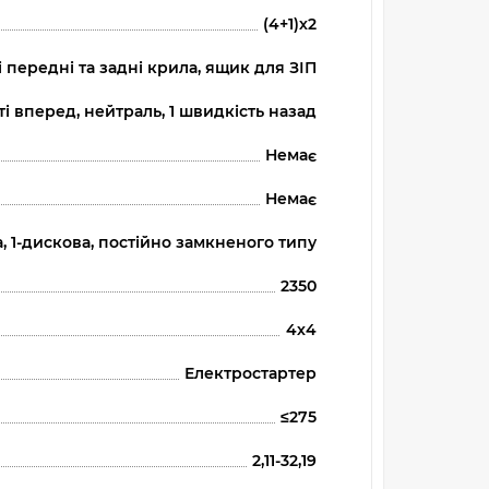
(4+1)х2
 передні та задні крила, ящик для ЗІП
і вперед, нейтраль, 1 швидкість назад
Немає
Немає
а, 1-дискова, постійно замкненого типу
2350
4х4
Електростартер
≤275
2,11-32,19