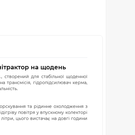
ітрактор на щодень
., створений для стабільної щоденної
на трансмісія, гідропідсилювач керма,
льність.
порскування та рідинне охолодження з
дігріву повітря у впускному колекторі
літри, цього вистачає на довгі години