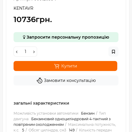
KENTAVR
10736грн.
Запросити персональну пропозицію
Купити
Замовити консультацію
загальні характеристики
Можливість установки автоматики
Бензин
Тип
двигуна
Бензиновий одноциліндровий 4-тактний з
повітряним охолодженням
Максимальна потужність,
к.с.
5
Обсяг циліндра, см3
149
Кількість передач