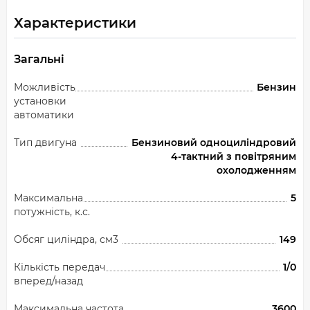
Характеристики
Загальні
Можливість
Бензин
установки
автоматики
Тип двигуна
Бензиновий одноциліндровий
4-тактний з повітряним
охолодженням
Максимальна
5
потужність, к.с.
Обсяг циліндра, см3
149
Кількість передач
1/0
вперед/назад
Максимальна частота
3600