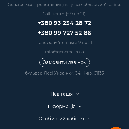
Generac має представництва у всіх областях України.
Call-центр (з 9 по 21):
+380 93 234 28 72
+380 99 727 52 86
Телефонуйте нам з 9 по 21
info@generac.in.ua
Замовити дзвінок
бульвар Лесі Українки, 34, Київ, 01133
Навігація
Інформація
Особистий кабінет