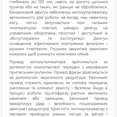
глибиною до 130 мм, навіть на досить щільних
ґрунтах або на таких, які раніше не оброблялися.
Бензиновий двигун забезпечує мотокультиватору
автономність для роботи на виїзді, має невелику
вагу, легко запускається при низьких
температурах повітря, швидко реагує на
управління оборотами, простий і доступний в
обслуговуванні та експлуатації. Двигун
оснащений ефективним повітряним фільтром і
ручним стартером. Глушник закритий захисним
кожухом, щоб уникнути можливих опіків.
Привід мотокультиватора здійснюється за
допомогою клинопасової передачі з керованим
притискним роликом. Привід фрези здійснюється
за допомогою черв’ячного редуктора. Ремінний
привід служить одночасно як силова передача,
зчеплення та елемент захисту і безпеки. Якщо в
процесі роботи ґрунтофрезу раптом заклинить
каменем або палицею, ремінний привід
замортизує удар і запобіжить пошкодженню
двигуна і редуктора. Крім того, мотокультиватор з
пасовим приводом значно легше за вагою і