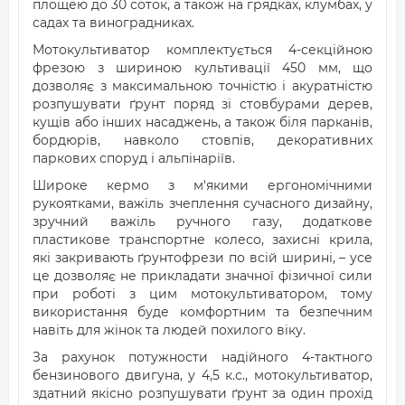
площею до 30 соток, а також на грядках, клумбах, у
садах та виноградниках.
Мотокультиватор комплектується 4-секційною
фрезою з шириною культивації 450 мм, що
дозволяє з максимальною точністю і акуратністю
розпушувати ґрунт поряд зі стовбурами дерев,
кущів або інших насаджень, а також біля парканів,
бордюрів, навколо стовпів, декоративних
паркових споруд і альпінаріїв.
Широке кермо з м'якими ергономічними
рукоятками, важіль зчеплення сучасного дизайну,
зручний важіль ручного газу, додаткове
пластикове транспортне колесо, захисні крила,
які закривають ґрунтофрези по всій ширині, – усе
це дозволяє не прикладати значної фізичної сили
при роботі з цим мотокультиватором, тому
використання буде комфортним та безпечним
навіть для жінок та людей похилого віку.
За рахунок потужности надійного 4-тактного
бензинового двигуна, у 4,5 к.с., мотокультиватор,
здатний якісно розпушувати ґрунт за один прохід