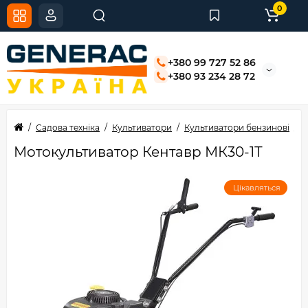
0
+380 99 727 52 86
+380 93 234 28 72
Садова техніка
Культиватори
Культиватори бензинові
М
Мотокультиватор Кентавр МК30-1Т
Цікавляться