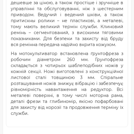
дешевше за ціною, а також простіше і зручніше в
управлінні та обслуговуванні, ніж з шестерним
приводом. Ведучий і ведений шківи, а також
притискны ролики – не пластикові, а металеві,
тому мають великий термін служби. Клиновий
ремінь – сегментований, з високими тяговими
показниками. Для безпеки та захисту від бруду
вся ремінна передача надійно вкрита кожухом.
На мотокультиватор встановлена ґрунтофреза з
робочим діаметром 260 мм. Грунтофреза
складається з чотирьох шаблеподібних ножів у
кожній секції. Ножі виготовлені з конструкційної
листової сталі товщиною 3 мм. Спіральне
розташування ножів знижує вібрацію і забезпечує
рівномірність навантаження на редуктор. Всі
металеві поверхні, в тому числі моторна рама,
деталі фрези та глибиномір, якісно пофарбовані
для захисту від корозії та продовження терміну їх
служби.