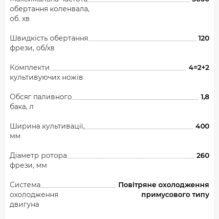
обертання коленвала,
об. хв
Швидкість обертання
120
фрези, об/хв
Комплекти
4=2+2
культивуючих ножів
Обсяг паливного
1,8
бака, л
Ширина культивації,
400
мм
Діаметр ротора
260
фрези, мм
Система
Повітряне охолодження
охолодження
примусового типу
двигуна