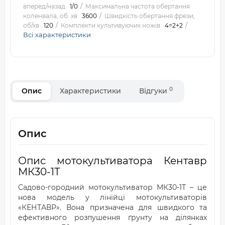
вперед/назад
1/0
Максимальна частота обертання
коленвала, об. хв
3600
Швидкість обертання фрези,
об/хв
120
Комплекти культивуючих ножів
4=2+2
Всі характеристики
0
Опис
Характеристики
Відгуки
Опис
Опис мотокультиватора Кентавр
МК30-1Т
Садово-городний мотокультиватор МК30-1Т – це
нова модель у лінійці мотокультиваторів
«КЕНТАВР». Вона призначена для швидкого та
ефективного розпушення ґрунту на ділянках