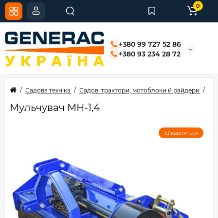
0
+380 99 727 52 86
+380 93 234 28 72
Садова техніка
Садові трактори, мотоблоки й райдери
Тр
Мульчувач МН-1,4
Цікавляться