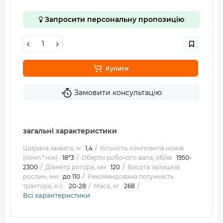
Запросити персональну пропозицію
Купити
Замовити консультацію
загальні характеристики
Ширина захвата, м
1,4
Кількість комплектів ножів
(комп.*ніж)
18*3
Оберти робочого вала, об/хв
1950-
2300
Діаметр ротора, мм
120
Висота залишків
рослин, мм
до 110
Рекомендована потужність
трактора, к.с.
20-28
Маса, кг
268
Всі характеристики