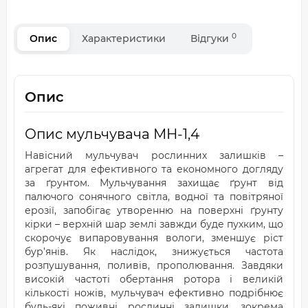
0
Опис
Характеристики
Відгуки
Опис
Опис мульчувача МН-1,4
Навісний мульчувач рослинних залишків –
агрегат для ефективного та економного догляду
за ґрунтом. Мульчування захищає ґрунт від
палючого сонячного світла, водної та повітряної
ерозії, запобігає утворенню на поверхні ґрунту
кірки – верхній шар землі завжди буде пухким, що
скорочує випаровування вологи, зменшує ріст
бур’янів. Як наслідок, знижується частота
розпушування, поливів, прополювання. Завдяки
високій частоті обертання ротора і великій
кількості ножів, мульчувач ефективно подрібнює
будь-які поживні рослинні залишки, зокрема