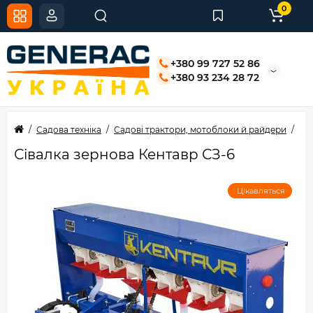
0
+380 99 727 52 86
+380 93 234 28 72
Садова техніка
Садові трактори, мотоблоки й райдери
Мо
Сівалка зернова Кентавр СЗ-6
Цікавляться