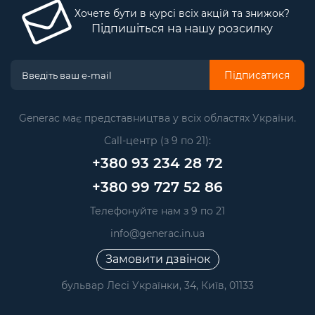
Хочете бути в курсі всіх акцій та знижок?
Підпишіться на нашу розсилку
Підписатися
Generac має представництва у всіх областях України.
Call-центр (з 9 по 21):
+380 93 234 28 72
+380 99 727 52 86
Телефонуйте нам з 9 по 21
info@generac.in.ua
Замовити дзвінок
бульвар Лесі Українки, 34, Київ, 01133