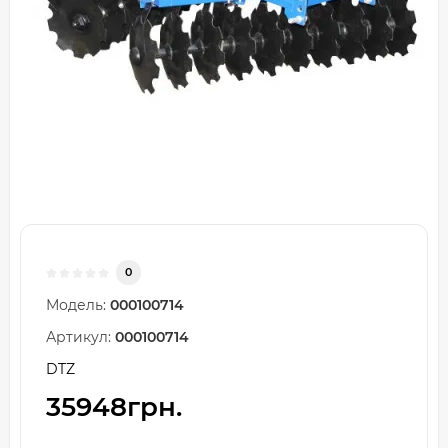
0
Модель:
000100714
Артикул:
000100714
DTZ
35948грн.