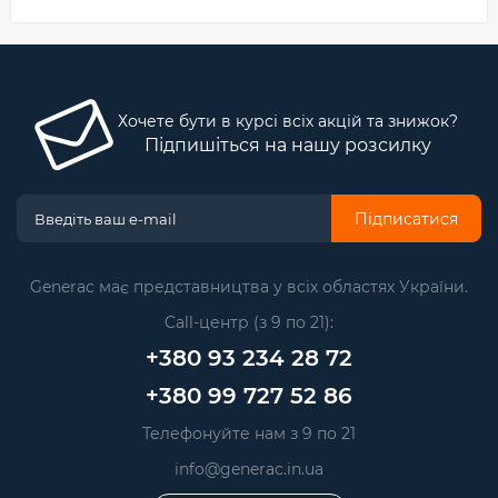
Хочете бути в курсі всіх акцій та знижок?
Підпишіться на нашу розсилку
Підписатися
Generac має представництва у всіх областях України.
Call-центр (з 9 по 21):
+380 93 234 28 72
+380 99 727 52 86
Телефонуйте нам з 9 по 21
info@generac.in.ua