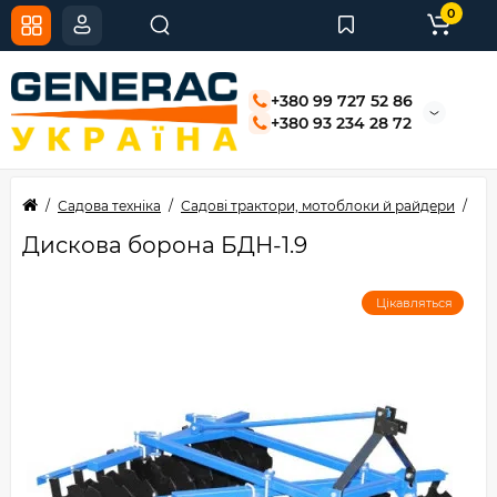
0
+380 99 727 52 86
+380 93 234 28 72
Садова техніка
Садові трактори, мотоблоки й райдери
Тр
Дискова борона БДН-1.9
Цікавляться