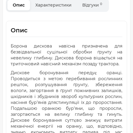
0
Опис
Характеристики
Відгуки
Опис
Борона дискова навісна призначена для
безвідвальної суцільної обробки ґрунту на
невелику глибину. Дискова борона вішається на
триточковий навісний механізм позаду трактора.
Дискове боронування передує оранці.
Проводиться з метою перебивання рослинних
решток, розпушування ґрунту, збереження
вологи, загортання в ґрунт пожнивних залишків,
шкідників і збудників хвороб культурних рослин,
насіння бур’янів длястимуляції їх до проростання.
Подальшою оранкою бур’яни, що проросли,
загортаються на велику глибину та гинуть.
Дискове боронування суттєво знижує витрати
механічної енергії на оранку, що, відповідно,
значно економить витрату палива під час