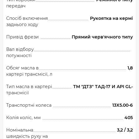
передач
Спосіб включення
Рукоятка на кермі
заднього ходу
Привід фрези
Прямий черв'ячного типу
Вал відбору
потужності
Обсяг масла в
1,8
картері трансмісії, л
Тип масла в картері
ТМ "ДТЗ" ТАД-17 И API GL-
трансмісії
Транспортні колеса
13Х5.00-6
Колія коліс, мм
405
Номінальна
3,2 / 3,2
швидкість руху на