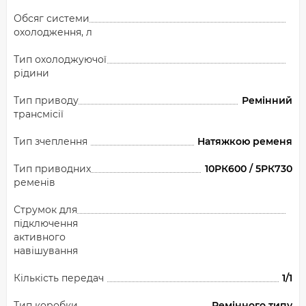
Обсяг системи
охолодження, л
Тип охолоджуючої
рідини
Тип приводу
Ремінний
трансмісії
Тип зчеплення
Натяжкою ременя
Тип приводних
10РК600 / 5РК730
ременів
Струмок для
підключення
активного
навішування
Кількість передач
1/1
Тип коробки
Ремінного типу