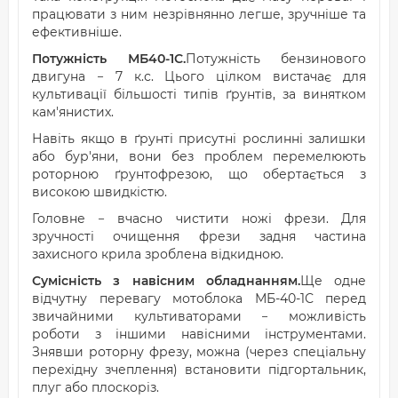
працювати з ним незрівнянно легше, зручніше та
ефективніше.
Потужність МБ40-1С.
Потужність бензинового
двигуна − 7 к.с. Цього цілком вистачає для
культивації більшості типів ґрунтів, за винятком
кам'янистих.
Навіть якщо в ґрунті присутні рослинні залишки
або бур'яни, вони без проблем перемелюють
роторною ґрунтофрезою, що обертається з
високою швидкістю.
Головне − вчасно чистити ножі фрези. Для
зручності очищення фрези задня частина
захисного крила зроблена відкидною.
Сумісність з навісним обладнанням.
Ще одне
відчутну перевагу мотоблока МБ-40-1С перед
звичайними культиваторами − можливість
роботи з іншими навісними інструментами.
Знявши роторну фрезу, можна (через спеціальну
перехідну зчеплення) встановити підгортальник,
плуг або плоскоріз.