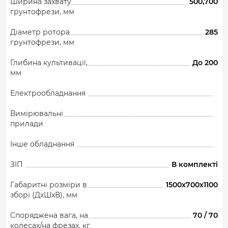
Ширина захвату
500,700
грунтофрези, мм
Діаметр ротора
285
грунтофрези, мм
Глибина культивації,
До 200
мм
Електрообладнання
Вимірювальні
прилади
Інше обладнання
ЗІП
В комплекті
Габаритні розміри в
1500х700х1100
зборі (ДхШхВ), мм
Споряджена вага, на
70 / 70
колесах/на фрезах, кг