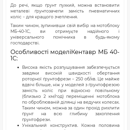
До речі, якщо ґрунт пухкий, можна встановити
металеві ґрунтозачепи замість пневматичних
коліс − для кращого зчеплення.
Таким чином, зупинивши свій вибір на мотоблоку
МБ-40-1С, ви отримуєте надійного і
універсального помічника в будь-якому
господарстві.
Особливості моделіКентавр МБ 40-
1С:
Висока якість розпушування забезпечується
завдяки високій швидкості обертання
роторної ґрунтофрези − 250 об/хв. Це майже
вдвічі більше, ніж у моделей з ґрунтофрезою
замість коліс при відносно повільному
(близько 2 км/год) переміщенні мотоблока
по оброблюваній ділянці на ведучих колесах.
Таким чином, можна за один прохід рихлити
ґрунт на всю глибину захоплення
ґрунтофрези.
Унікальний конструктив. Кожна половина