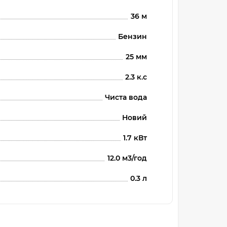
36 м
Бензин
25 мм
2.3 к.с
Чиста вода
Новий
1.7 кВт
12.0 м3/год
0.3 л