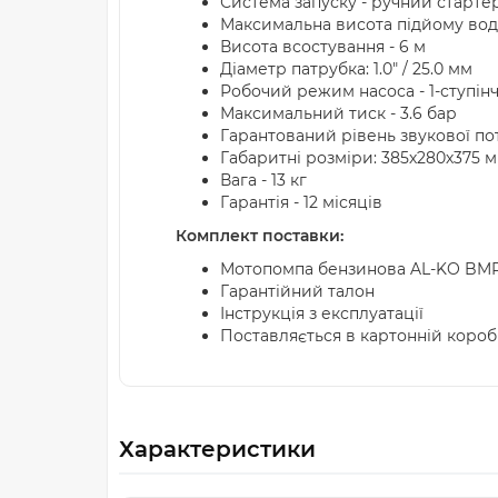
Система запуску - ручний старте
Максимальна висота підйому води
Висота всостування - 6 м
Діаметр патрубка: 1.0" / 25.0 мм
Робочий режим насоса - 1-ступін
Максимальний тиск - 3.6 бар
Гарантований рівень звукової поту
Габаритні розміри: 385х280х375 
Вага - 13 кг
Гарантія - 12 місяців
Комплект поставки:
Мотопомпа бензинова AL-KO BMP 
Гарантійний талон
Інструкція з експлуатації
Поставляється в картонній короб
Характеристики