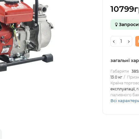
10799г
Запроси
загальні ха
Габарити
385
13.0 кг
Призн
Країна торгов
експлуатації, 
паливного ба
Всі характер