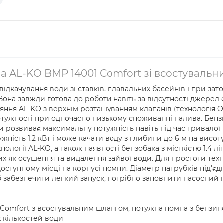
 AL-KO BMP 14001 Comfort зі всостувальни
відкачування води зі ставків, плавальних басейнів і при зат
Вона завжди готова до роботи навіть за відсутності джере
ння AL-KO з верхнім розташуванням клапанів (технологія O
 потужності при одночасно низькому споживанні палива. Бе
 розвиває максимальну потужність навіть під час тривалої 
ість 1.2 кВт і може качати воду з глибини до 6 м на висот
нології AL-KO, а також наявності бензобака з місткістю 1.4 
х як осушення та видалення зайвої води. Для простоти техн
тупному місці на корпусі помпи. Діаметр патрубків під'єдна
б забезпечити легкий запуск, потрібно заповнити насосний 
Comfort з всостувальним шлангом, потужна помпа з бензи
 кількостей води