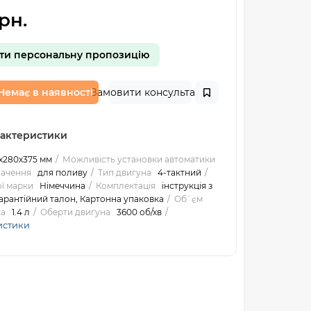
рн.
ти персональну пропозицію
Немає в наявності
Замовити консультацію
рактеристики
х280х375 мм
Можливість установки автоматики
ачення
для поливу
Тип двигуна
4-тактний
ої марки
Німеччина
Комплектація
інструкція з
гарантійний талон, Картонна упаковка
Об`єм
ка
1.4 л
Оберти двигуна
3600 об/хв
истики