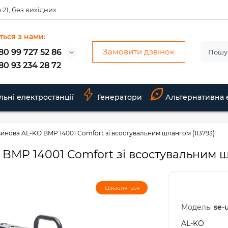
 21, без вихідних.
ться з нами:
Замовити дзвінок
80 99 727 52 86
80 93 234 28 72
льні електростанції
Генератори
Альтернативна 
нова AL-KO BMP 14001 Comfort зі всостувальним шлангом (113793)
MP 14001 Comfort зі всостувальним шл
Цікавляться
Модель:
se-
AL-KO