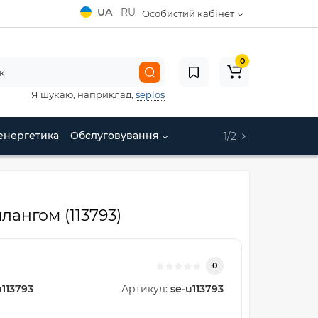
UA
RU
Особистий кабінет
0
Я шукаю, наприклад,
seplos
енергетика
Обслуговування
1/2
ангом (113793)
0
u113793
Артикул:
se-u113793