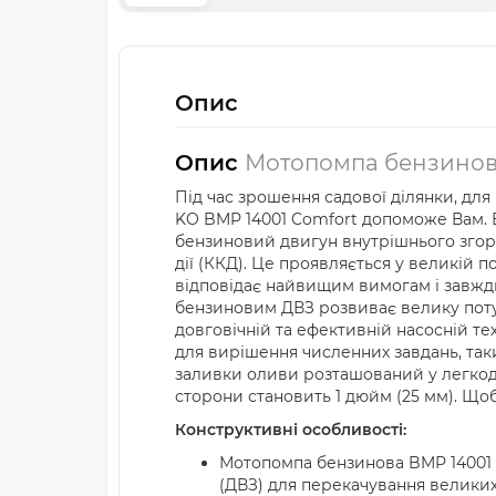
Опис
Опис
Мотопомпа бензинова
Під час зрошення садової ділянки, для 
KO BMP 14001 Comfort допоможе Вам. 
бензиновий двигун внутрішнього згоря
дії (ККД). Це проявляється у великій
відповідає найвищим вимогам і завжди
бензиновим ДВЗ розвиває велику потужн
довговічній та ефективній насосній тех
для вирішення численних завдань, таки
заливки оливи розташований у легкодос
сторони становить 1 дюйм (25 мм). Що
Конструктивні особливості:
Мотопомпа бензинова BMP 14001 
(ДВЗ) для перекачування великих