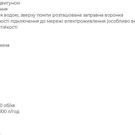
 двигуном
ання
ня водою, зверху помпи розташована заправна воронка
ності підключення до мережі електроживлення (особливо в
тійкості
чина
0 об/хв
000 л/год