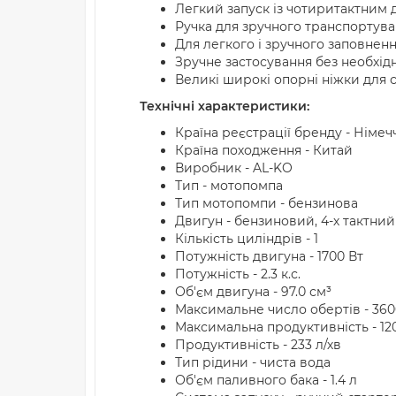
Легкий запуск із чотиритактним
Ручка для зручного транспортув
Для легкого і зручного заповнен
Зручне застосування без необхід
Великі широкі опорні ніжки для с
Технічні характеристики:
Країна реєстрації бренду - Німеч
Країна походження - Китай
Виробник - AL-KO
Тип - мотопомпа
Тип мотопомпи - бензинова
Двигун - бензиновий, 4-х тактний
Кількість циліндрів - 1
Потужність двигуна - 1700 Вт
Потужність - 2.3 к.с.
Об'єм двигуна - 97.0 см³
Максимальне число обертів - 360
Максимальна продуктивність - 12
Продуктивність - 233 л/хв
Тип рідини - чиста вода
Об'єм паливного бака - 1.4 л