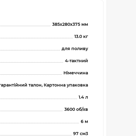
385х280х375 мм
13.0 кг
для поливу
4-тактний
Німеччина
, гарантійний талон, Картонна упаковка
1.4 л
3600 об/хв
6 м
97 см3