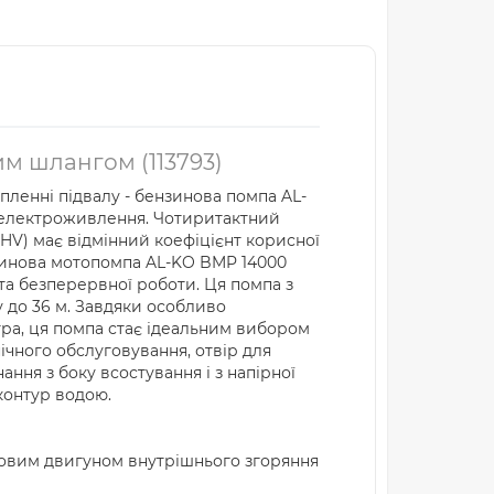
м шлангом (113793)
опленні підвалу - бензинова помпа AL-
л електроживлення. Чотиритактний
HV) має відмінний коефіцієнт корисної
нзинова мотопомпа AL-KO BMP 14000
та безперервної роботи. Ця помпа з
у до 36 м. Завдяки особливо
літра, ця помпа стає ідеальним вибором
ічного обслуговування, отвір для
ння з боку всостування і з напірної
контур водою.
новим двигуном внутрішнього згоряння