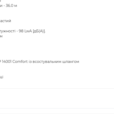
р
 - 36.0 м
частий
жності - 98 LwA [дБ(A)].
мм
14001 Comfort із всостувальним шлангом
ці