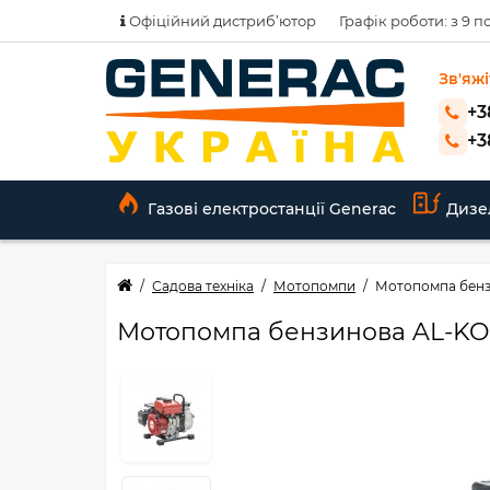
Офіційний дистриб’ютор
Графік роботи: з 9 по
Зв'яжі
+3
+3
Газові електростанції Generac
Дизе
Садова техніка
Мотопомпи
Мотопомпа бензи
Мотопомпа бензинова AL-KO B