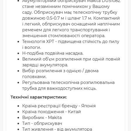
Акумуляторний обприскувач Makita DUS108Z
стане незамінним помічником у Вашому
саду. Обприскувач має телескопічну трубку
довжиною 0.5-0.7 м і шланг 1.7 м. Компактний
і легкий, обприскувач оснащений наплічним
ременем для легкого транспортування і
зменшення стомлюваності оператора.
Технологія XPT - підвищена стійкість до пилу
і вологи.
H-подібна подвійна насадка.
Великий об'єм розпилення при одній повній
зарядці акумулятора.
Вибір розпилення з однією / двома
головками.
Регульована телескопічна розпилювальна
трубка для важкодоступних місць.
Технічні характеристики:
Країна реєстрації бренду - Японія
Країна походження - Китай
Виробник - Makita
Тип - обприскувач
Тип живлення - від акумулятора