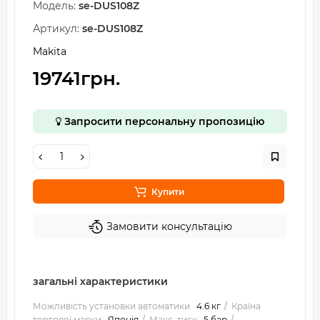
Модель:
se-DUS108Z
Артикул:
se-DUS108Z
Makita
19741грн.
Запросити персональну пропозицію
Купити
Замовити консультацію
загальні характеристики
Можливість установки автоматики
4.6 кг
Країна
торгової марки
Японія
Макс. тиск
5 бар