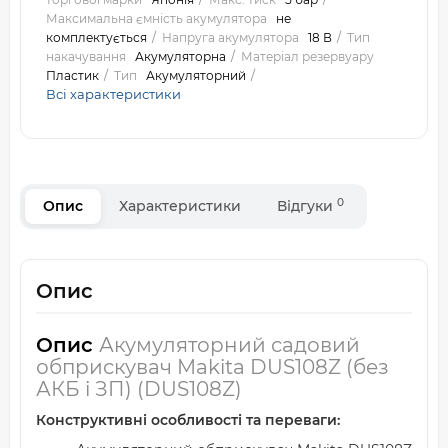
Максимальна ємність акумулятора
не
комплектується
Напруга акумулятора
18 В
Тип
накачування
Акумуляторна
Матеріал резервуару
Пластик
Тип
Акумуляторний
Всі характеристики
0
Опис
Характеристики
Відгуки
Опис
Опис
Акумуляторний садовий
обприскувач Makita DUS108Z (без
АКБ і ЗП) (DUS108Z)
Конструктивні особливості та переваги: