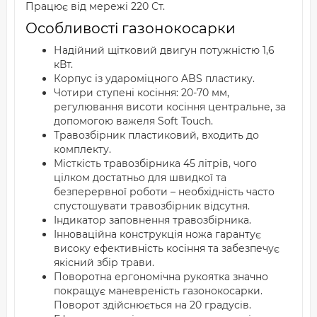
Працює від мережі 220 Ст.
Особливості газонокосарки
Надійний щітковий двигун потужністю 1,6
кВт.
Корпус із удароміцного ABS пластику.
Чотири ступені косіння: 20-70 мм,
регулювання висоти косіння центральне, за
допомогою важеля Soft Touch.
Травозбірник пластиковий, входить до
комплекту.
Місткість травозбірника 45 літрів, чого
цілком достатньо для швидкої та
безперервної роботи – необхідність часто
спустошувати травозбірник відсутня.
Індикатор заповнення травозбірника.
Інноваційна конструкція ножа гарантує
високу ефективність косіння та забезпечує
якісний збір трави.
Поворотна ергономічна рукоятка значно
покращує маневреність газонокосарки.
Поворот здійснюється на 20 градусів.