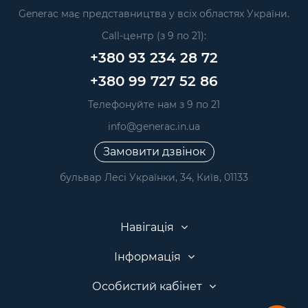
Generac має представництва у всіх областях України.
Call-центр (з 9 по 21):
+380 93 234 28 72
+380 99 727 52 86
Телефонуйте нам з 9 по 21
info@generac.in.ua
Замовити дзвінок
бульвар Лесі Українки, 34, Київ, 01133
Навігація
Інформація
Особистий кабінет