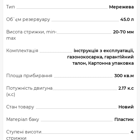
Тип
Мережева
Об`єм резервуару
45.0 л
Висота стрижки, min-
20-70 мм
max
Комплектація
інструкція з експлуатації,
газонокосарка, гарантійний
талон, Картонна упаковка
Площа прибирання
300 кв.м
Потужність двигуна
2.17 к.с
(к.с)
Стан товару
Новий
Матеріал баку
Пластик
Ступені висоти
4
стрижки