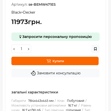
Артикул:
se-BEMW471ES
Black+Decker
11973грн.
Запросити персональну пропозицію
Купити
Замовити консультацію
загальні характеристики
Габарити
784x443x445 мм
Клас
Побутовий
Можливість установки автоматики
16.7 кг
Рівень
шуму
16.7 кг/90 дБ
Тип двигуна
Щітковий
Тип