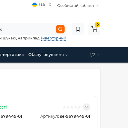
UA
RU
Особистий кабінет
0
Я шукаю, наприклад,
інверторний
енергетика
Обслуговування
1/2
ості
0
9679449-01
Артикул:
se-9679449-01