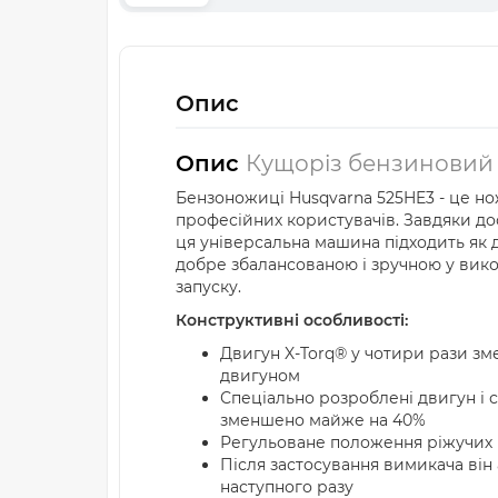
Опис
Опис
Кущоріз бензиновий 
Бензоножиці Husqvarna 525HE3 - це но
професійних користувачів. Завдяки дося
ця універсальна машина підходить як 
добре збалансованою і зручною у вико
запуску.
Конструктивні особливості:
Двигун X-Torq® у чотири рази зм
двигуном
Спеціально розроблені двигун і 
зменшено майже на 40%
Регульоване положення ріжучих 
Після застосування вимикача він
наступного разу