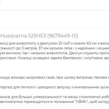
Husqvarna 525HE3 (9679449-01)
жиці для живоплоту з двигуном 25 см3 з ножем 60 см з вис
жності до 3 метрів, 37 мм кроком леза і з надійним і міцни
для високих, так і низьких живоплотів. Двигун служить про
ристанні. Ножиці оснащені заднім бампером і інтуїтивно з
еншує викиди шкідливих газів, при цьому витрачає палива
стартер для легкого і швидкого запуску з мінімальними зу
ножів для більшої універсальності та менш стомлюючої роб
 автоматично переводиться в положення "УВМК.", щоб інстр