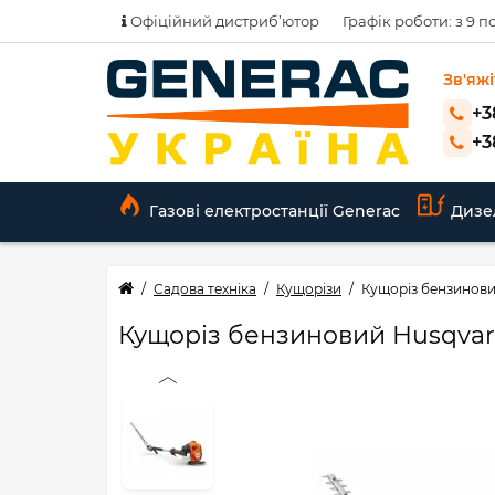
Офіційний дистриб’ютор
Графік роботи: з 9 по
Зв'яжі
+3
+3
Газові електростанції Generac
Дизе
Садова техніка
Кущорізи
Кущоріз бензинови
Кущоріз бензиновий Husqvarn