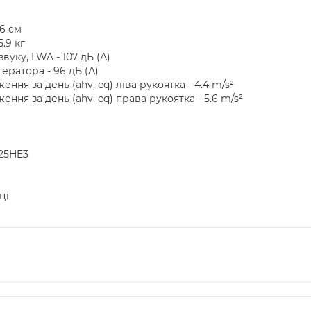
.6 см
.9 кг
уку, LWA - 107 дБ (А)
ератора - 96 дБ (А)
ння за день (ahv, eq) ліва рукоятка - 4.4 m/s²
ння за день (ahv, eq) права рукоятка - 5.6 m/s²
25HE3
ці