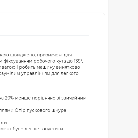
окою швидкістю, призначені для
м фіксуванням робочого кута до 135°,
тивагою і робить машину винятково
розумілим управлінням для легкого
 на 20% менше порівняно зі звичайним
силлями Опір пускового шнура
оти
умент було легше запустити