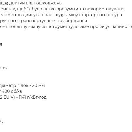
ищає двигун від пошкоджень
ні так, щоб їх було легко зрозуміти та використовувати
 елементів двигуна полегшує заміну стартерного шнура
зручного транспортування та зберігання
 і полегшує запуск інструменту, а саме прокачує паливо і 
я
орож
й
аметр гілок - 20 мм
4400 об/хв
EU V) - 1141 г/кВт-год
од