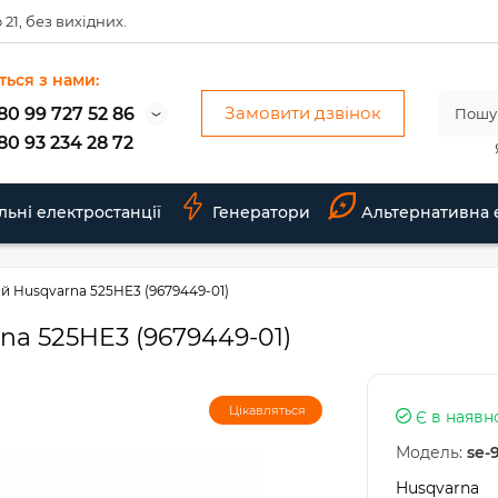
 21, без вихідних.
ться з нами:
Замовити дзвінок
80 99 727 52 86
80 93 234 28 72
льні електростанції
Генератори
Альтернативна 
й Husqvarna 525HE3 (9679449-01)
a 525HE3 (9679449-01)
Цікавляться
Є в наявн
Модель:
se-
Husqvarna