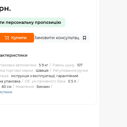
рн.
ти персональну пропозицію
Купити
Замовити консультацію
рактеристики
становки автоматики
5.9 кг
Рівень шуму
107
їна торгової марки
Швеція
Регулювання ручки
тація
інструкція з експлуатації, гарантійний
на упаковка
Об`єм паливного бака
0.5 л
60 см
Живлення
Бензин
истики