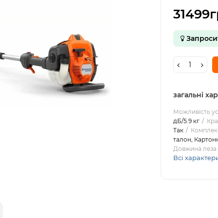
31499г
Запроси
загальні ха
Можливість у
дБ/5.9 кг
Кра
Так
Комплек
талон, Картон
Довжина леза
Всі характер