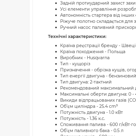
Задній протиударний захист зах
Усі елементи управління розробле
Автономність стартера від інших
Ріжуче полотно складається для 
Ручний насос паливний прискорює
Технічні характеристики:
Країна реєстрації бренду - Швеці
Країна походження - Польща
Виробник - Husqvarna
Тип - кущоріз
Призначення - обрізка кущів, ог
Тип енергії двигуна - бензинови
Тип двигуна: 2-тактний
Рекомендований максимальний ді
Максимальні оберти двигуна: 0 - 
Викиди відпрацьованих газів (CO2 
Об'єм циліндра - 25.4 cm³
Потужність двигуна - 1.0 кВт
Потужність - 1.36 к.с.
Споживання палива - 600 г/кВт∙г
Об'єм паливного бака - 0.5 л