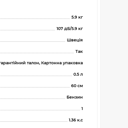
5.9 кг
107 дБ/5.9 кг
Швеція
Так
, гарантійний талон, Картонна упаковка
0.5 л
60 см
Бензин
1
1.36 к.с