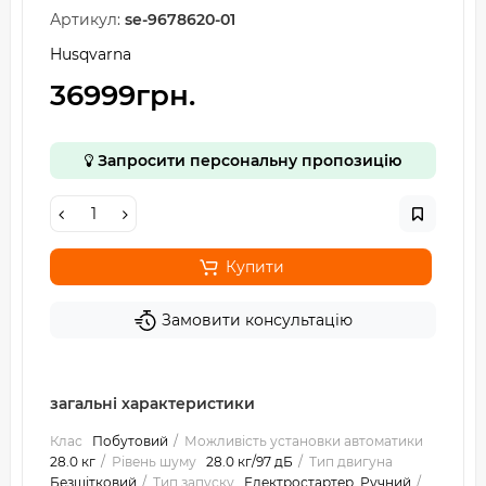
Артикул:
se-9678620-01
Husqvarna
36999грн.
Запросити персональну пропозицію
Купити
Замовити консультацію
загальні характеристики
Клас
Побутовий
Можливість установки автоматики
28.0 кг
Рівень шуму
28.0 кг/97 дБ
Тип двигуна
Безщітковий
Тип запуску
Електростартер, Ручний