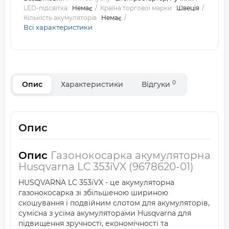
LED-підсвітка
Немає
Країна торгової марки
Швеція
Кількість акумуляторів
Немає
Всі характеристики
0
Опис
Характеристики
Відгуки
Опис
Опис
Газонокосарка акумуляторна
Husqvarna LC 353iVX (9678620-01)
HUSQVARNA LC 353iVX - це акумуляторна
газонокосарка зі збільшеною шириною
скошування і подвійним слотом для акумуляторів,
сумісна з усіма акумуляторами Husqvarna для
підвищення зручності, економічності та