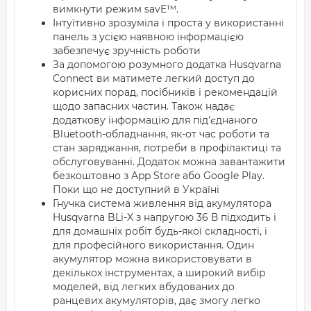
вимкнути режим savE™.
Інтуїтивно зрозуміла і проста у використанні
панель з усією наявною інформацією
забезпечує зручність роботи
За допомогою розумного додатка Husqvarna
Connect ви матимете легкий доступ до
корисних порад, посібників і рекомендацій
щодо запасних частин. Також надає
додаткову інформацію для під'єднаного
Bluetooth-обладнання, як-от час роботи та
стан заряджання, потреби в профілактиці та
обслуговуванні. Додаток можна завантажити
безкоштовно з App Store або Google Play.
Поки що не доступний в Україні
Гнучка система живлення від акумулятора
Husqvarna BLi-X з напругою 36 В підходить і
для домашніх робіт будь-якої складності, і
для професійного використання. Один
акумулятор можна використовувати в
декількох інструментах, а широкий вибір
моделей, від легких вбудованих до
ранцевих акумуляторів, дає змогу легко