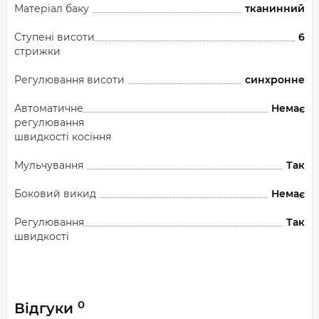
Матеріал баку
тканинний
Ступені висоти
6
стрижки
Регулювання висоти
синхронне
Автоматичне
Немає
регулювання
швидкості косіння
Мульчування
Так
Боковий викид
Немає
Регулювання
Так
швидкості
0
Відгуки