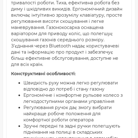
тривалості роботи. Тиха, ефективна робота без
диму і шкідливих викидів. Ергономічний дизайн
включає інтуїтивно зрозумілу клавіатуру, просте
регулювання висоти скошування і легке
маневрування. Газонокосарка оснащена
варіатором для приводу коліс, що полегшує
скошування газонів середнього розміру.
З'єднання через Bluetooth надає користувачеві
дані та інформацію про продукт і забезпечує
більш ефективне обслуговування, доступне не
для всіх країн.
Конструктивні особливості:
Швидкість руху можна легко регулювати
відповідно до потреб і стану газону
Ергономічне і комфортне рульове колесо з
легкодоступними органами управління
Регулювання ручок дає змогу вибрати
найкраще робоче положення для
комфортної роботи оператора
Зручні передні та задні ручки полегшують
піднімання на полиці в складських