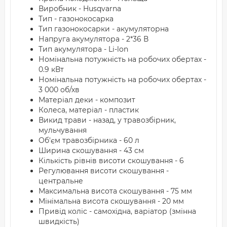
Виробник - Husqvarna
Тип - газонокосарка
Тип газонокосарки - акумуляторна
Напруга акумулятора - 2*36 В
Тип акумулятора - Li-lon
Номінальна потужність на робочих обертах -
0.9 кВт
Номінальна потужність на робочих обертах -
3 000 об/хв
Матеріал деки - композит
Колеса, матеріал - пластик
Викид трави - назад, у травозбірник,
мульчування
Об'єм травозбірника - 60 л
Ширина скошування - 43 см
Кількість рівнів висоти скошування - 6
Регулювання висоти скошування -
центральне
Максимальна висота скошування - 75 мм
Мінімальна висота скошування - 20 мм
Привід коліс - самохідна, варіатор (змінна
швидкість)