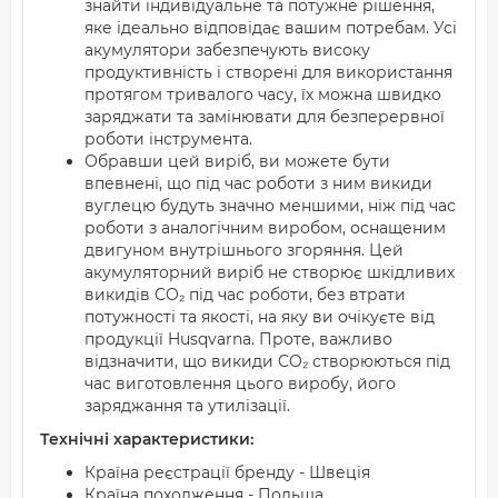
знайти індивідуальне та потужне рішення,
яке ідеально відповідає вашим потребам. Усі
акумулятори забезпечують високу
продуктивність і створені для використання
протягом тривалого часу, їх можна швидко
заряджати та замінювати для безперервної
роботи інструмента.
Обравши цей виріб, ви можете бути
впевнені, що під час роботи з ним викиди
вуглецю будуть значно меншими, ніж під час
роботи з аналогічним виробом, оснащеним
двигуном внутрішнього згоряння. Цей
акумуляторний виріб не створює шкідливих
викидів CO₂ під час роботи, без втрати
потужності та якості, на яку ви очікуєте від
продукції Husqvarna. Проте, важливо
відзначити, що викиди CO₂ створюються під
час виготовлення цього виробу, його
заряджання та утилізації.
Технічні характеристики:
Країна реєстрації бренду - Швеція
Країна походження - Польща