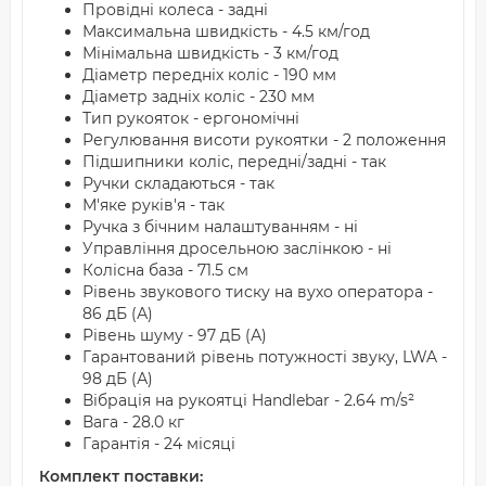
Провідні колеса - задні
Максимальна швидкість - 4.5 км/год
Мінімальна швидкість - 3 км/год
Діаметр передніх коліс - 190 мм
Діаметр задніх коліс - 230 мм
Тип рукояток - ергономічні
Регулювання висоти рукоятки - 2 положення
Підшипники коліс, передні/задні - так
Ручки складаються - так
М'яке руків'я - так
Ручка з бічним налаштуванням - ні
Управління дросельною заслінкою - ні
Колісна база - 71.5 см
Рівень звукового тиску на вухо оператора -
86 дБ (А)
Рівень шуму - 97 дБ (А)
Гарантований рівень потужності звуку, LWA -
98 дБ (А)
Вібрація на рукоятці Handlebar - 2.64 m/s²
Вага - 28.0 кг
Гарантія - 24 місяці
Комплект поставки: