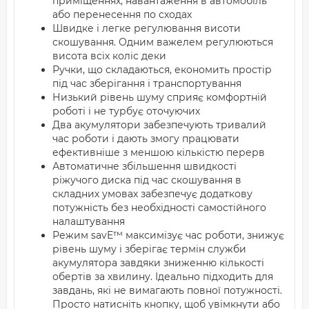
приміщеннях, навантаження в автомобіль
або перенесення по сходах
Швидке і легке регулювання висоти
скошування. Одним важелем регулюються
висота всіх коліс деки
Ручки, що складаються, економить простір
під час зберігання і транспортування
Низький рівень шуму сприяє комфортній
роботі і не турбує оточуючих
Два акумулятори забезпечують тривалий
час роботи і дають змогу працювати
ефективніше з меншою кількістю перерв
Автоматичне збільшення швидкості
ріжучого диска під час скошування в
складних умовах забезпечує додаткову
потужність без необхідності самостійного
налаштування
Режим savE™ максимізує час роботи, знижує
рівень шуму і зберігає термін служби
акумулятора завдяки зниженню кількості
обертів за хвилину. Ідеально підходить для
завдань, які не вимагають повної потужності.
Просто натисніть кнопку, щоб увімкнути або