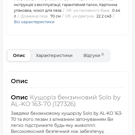
інструкція з експлуатації, гарантійний талон, Картонна
упаковка, чохол для леза
Об`єм паливного бака
0.44
л
Довжина леза
70 см
Об`єм двигуна
22.2 см3
Всі характеристики
0
Опис
Характеристики
Відгуки
Опис
Опис
Кущоріз бензиновий Solo by
AL-KO 163-70 (127326)
Завдяки бензиновому кущорізу Solo by AL-KO 163-
70 та його лезам з алмазним заточуванням Ви
легко підстрижете будь-яку живопліт.
Високоякісний безпечний ніж забезпечує