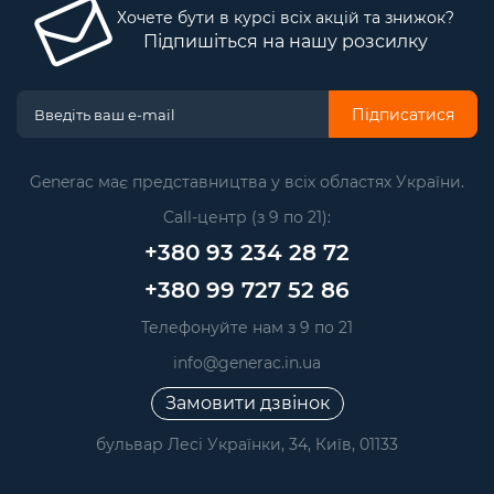
Хочете бути в курсі всіх акцій та знижок?
Підпишіться на нашу розсилку
Підписатися
Generac має представництва у всіх областях України.
Call-центр (з 9 по 21):
+380 93 234 28 72
+380 99 727 52 86
Телефонуйте нам з 9 по 21
info@generac.in.ua
Замовити дзвінок
бульвар Лесі Українки, 34, Київ, 01133