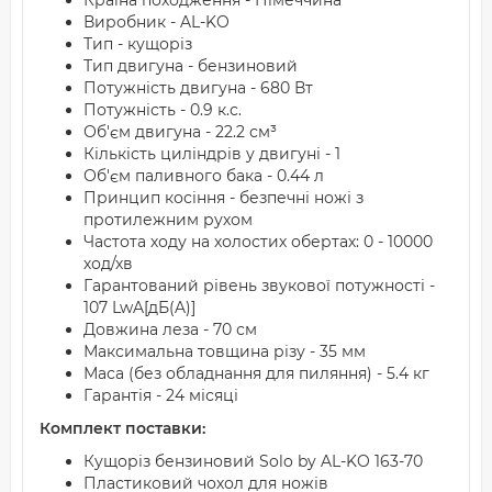
Країна походження - Німеччина
Виробник - AL-KO
Тип - кущоріз
Тип двигуна - бензиновий
Потужність двигуна - 680 Вт
Потужність - 0.9 к.с.
Об'єм двигуна - 22.2 см³
Кількість циліндрів у двигуні - 1
Об'єм паливного бака - 0.44 л
Принцип косіння - безпечні ножі з
протилежним рухом
Частота ходу на холостих обертах: 0 - 10000
ход/хв
Гарантований рівень звукової потужності -
107 LwA[дБ(A)]
Довжина леза - 70 см
Максимальна товщина різу - 35 мм
Маса (без обладнання для пиляння) - 5.4 кг
Гарантія - 24 місяці
Комплект поставки:
Кущоріз бензиновий Solo by AL-KO 163-70
Пластиковий чохол для ножів