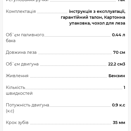
Комплектація
інструкція з експлуатації,
гарантійний талон, Картонна
упаковка, чохол для леза
Об`єм паливного
0.44 л
бака
Довжина леза
70 см
Об`єм двигуна
22.2 см3
Живлення
Бензин
Кількість
1
швидкостей
Потужність двигуна
0.9 к.с
(к.с)
Крок зубів
35 мм