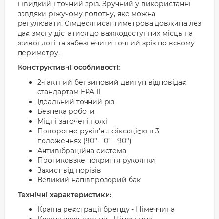
швидкий і точний зріз. Зручний у використанні
завдяки ріжучому полотну, яке можна
регулювати. Сімдесятисантиметрова довжина лез
дає змогу дістатися до важкодоступних місць на
живоплоті та забезпечити точний зріз по всьому
периметру.
Конструктивні особливості:
2-тактний бензиновий двигун відповідає
стандартам EPA II
Ідеальний точний різ
Безпека роботи
Міцні заточені ножі
Поворотне руків'я з фіксацією в 3
положеннях (90° - 0° - 90°)
Антивібраційна система
Протиковзке покриття рукоятки
Захист від порізів
Великий напівпрозорий бак
Технічні характеристики:
Країна реєстрації бренду - Німеччина