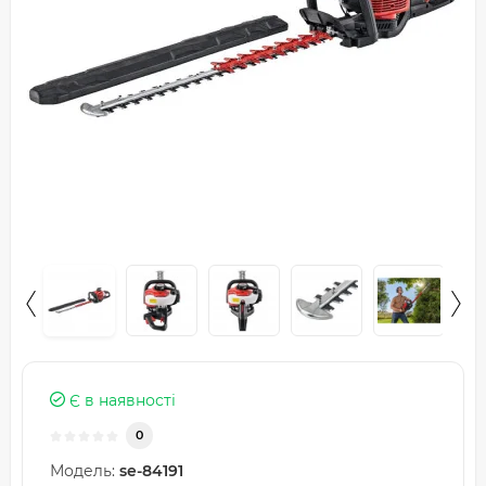
Є в наявності
0
Модель:
se-84191