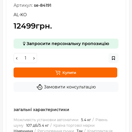
Артикул:
se-84191
AL-KO
12499грн.
Запросити персональну пропозицію
Купити
Замовити консультацію
загальні характеристики
Можливість установки автоматики
5.4 кг
Рівень
шуму
107 дБ/5.4 кг
Країна торгової марки
Німеччина
Регулювання ручки
Так
Комплектація