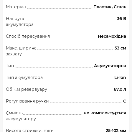
Матеріал
Пластик, Сталь
Напруга
36 В
акумулятора
Спосіб пересування
Несамохідна
Макс. ширина
53 см
захвату
Тип
Акумуляторна
Тип акумулятора
Li-Ion
Об`єм резервуару
67.0 л
Регулювання ручки
Є
Ємність
не комплектується
аккумулятору
Висота стрижки, min-
25-102 мм