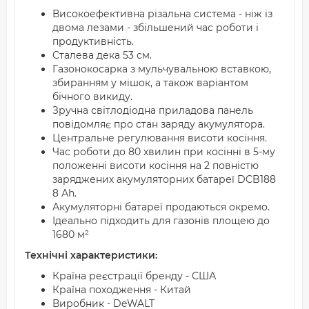
Високоефективна різальна система - ніж із
двома лезами - збільшений час роботи і
продуктивність.
Сталева дека 53 см.
Газонокосарка з мульчувальною вставкою,
збиранням у мішок, а також варіантом
бічного викиду.
Зручна світлодіодна приладова панель
повідомляє про стан заряду акумулятора.
Центральне регулювання висоти косіння.
Час роботи до 80 хвилин при косінні в 5-му
положенні висоти косіння на 2 повністю
заряджених акумуляторних батареї DCB188
8 Аh.
Акумуляторні батареї продаються окремо.
Ідеально підходить для газонів площею до
1680 м²
Технічні характеристики:
Країна реєстрації бренду - США
Країна походження - Китай
Виробник - DeWALT