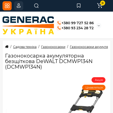
0
+380 99 727 52 86
+380 93 234 28 72
Садова техніка
Газонокосарки
Газонокосарки акумулятор
Газонокосарка акумуляторна
безщіткова DeWALT DCMWP134N
(DCMWP134N)
Акція
Цікавляться