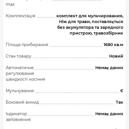
max
Комплектація
комплект для мульчирования,
Ніж для трави, поставляється
без акумулятора та зарядного
пристрою, травозбірник
Площа прибирання
1680 кв.м
Стан товару
Новий
Автоматичне
Немає даних
регулювання
швидкості косіння
Мульчування
Є
Боковий викид
Так
Індикатор
Немає даних
заповнення