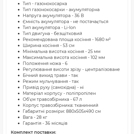
Тип - газонокосарка
Тип газонокосарки - акумуляторна
Напруга акумулятора - 36 В
Ємність акумулятора - не постачається
Тип акумулятора - Li-Ion
Тип двигуна - безщітковий
Рекомендована площа косіння - 1680 м²
Ширина косіння - 53 см
Мінімальна висотка косіння - 25 мм
Максимальна висота косіння - 102 мм
Положення ножа - 6
Регулювання висоти зрізу - централізоване
Бічний викид трави - так
Режим мульчування - так
Привід руху (самохідна) - ні
Матеріал корпусу - поліпропілен
Об'єм травозбірника - 67 л
Корпус травозбірника: тканинний
Габаритні розміри: 880х505х490 см
Вага - 28 кг
Гарантія - 36 місяців
Комплект поставки: