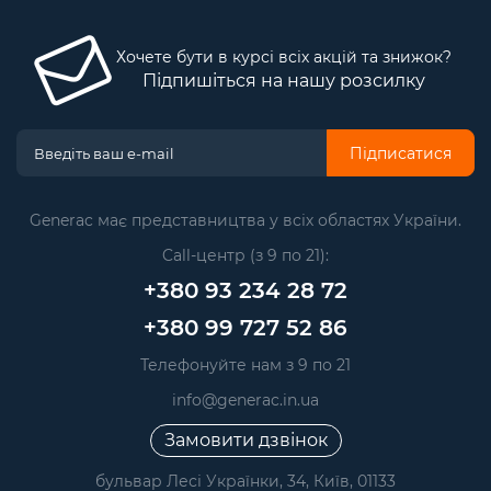
Хочете бути в курсі всіх акцій та знижок?
Підпишіться на нашу розсилку
Підписатися
Generac має представництва у всіх областях України.
Call-центр (з 9 по 21):
+380 93 234 28 72
+380 99 727 52 86
Телефонуйте нам з 9 по 21
info@generac.in.ua
Замовити дзвінок
бульвар Лесі Українки, 34, Київ, 01133