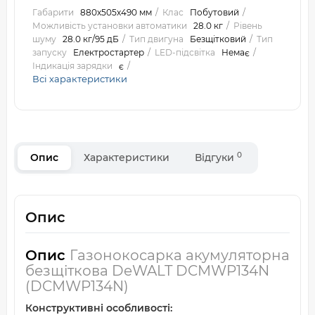
Габарити
880х505х490 мм
Клас
Побутовий
Можливість установки автоматики
28.0 кг
Рівень
шуму
28.0 кг/95 дБ
Тип двигуна
Безщітковий
Тип
запуску
Електростартер
LED-підсвітка
Немає
Індикація зарядки
є
Всі характеристики
0
Опис
Характеристики
Відгуки
Опис
Опис
Газонокосарка акумуляторна
безщіткова DeWALT DCMWP134N
(DCMWP134N)
Конструктивні особливості: