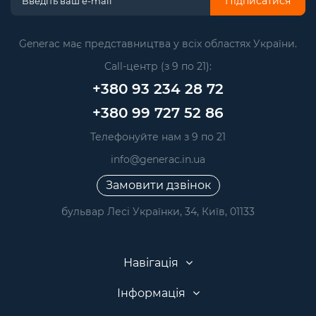
Підписатися
Generac має представництва у всіх областях України.
Call-центр (з 9 по 21):
+380 93 234 28 72
+380 99 727 52 86
Телефонуйте нам з 9 по 21
info@generac.in.ua
Замовити дзвінок
бульвар Лесі Українки, 34, Київ, 01133
Навігація
Інформація