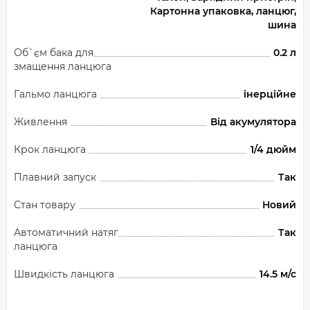
Картонна упаковка, ланцюг,
шина
Об`єм бака для
0.2 л
змащення ланцюга
Гальмо ланцюга
інерційне
Живлення
Від акумулятора
Крок ланцюга
1/4 дюйм
Плавний запуск
Так
Стан товару
Новий
Автоматичний натяг
Так
ланцюга
Швидкість ланцюга
14.5 м/с