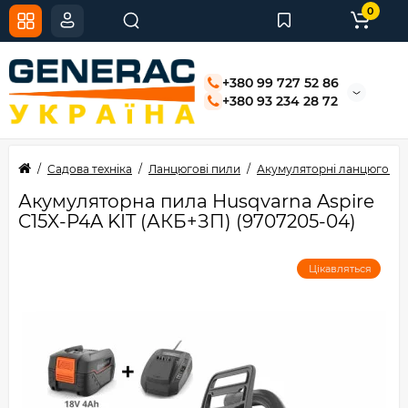
0
+380 99 727 52 86
+380 93 234 28 72
Садова техніка
Ланцюгові пили
Акумуляторні ланцюгові 
Акумуляторна пила Husqvarna Aspire
C15X-P4A KIT (АКБ+ЗП) (9707205-04)
Цікавляться