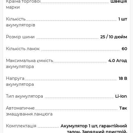
Країна торгової
Швеція
марки
Кількість
1 шт
акумуляторів
Розмір шини
25 / 10 дюйм
Кількість ланок
60
Максимальна ємність
4.0 Агод
акумулятора
Напруга
18 В
акумулятора
Тип акумулятора
Li-Ion
Автоматичне
Так
змащування ланцюга
Комплектація
Акумулятор 1 шт, гарантійний
талон, Зарядний пристрій,