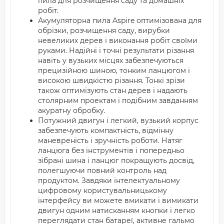
пила для розчищення саду та домашніх
робіт.
Акумуляторна пила Aspire оптимізована для
обрізки, розчищення саду, вирубки
невеликих дерев і виконання робіт своїми
руками. Надійні і точні результати різання
навіть у вузьких місцях забезпечуються
прецизійною шиною, тонким ланцюгом і
високою швидкістю різання. Тонкі зрізи
також оптимізують стан дерев і надають
столярним проектам і подібним завданням
акуратну обробку.
Потужний двигун і легкий, вузький корпус
забезпечують компактність, відмінну
маневреність і зручність роботи. Натяг
ланцюга без інструментів і попередньо
зібрані шина і ланцюг покращують досвід,
полегшуючи повний контроль над
продуктом. Завдяки інтелектуальному
цифровому користувальницькому
інтерфейсу ви можете вмикати і вимикати
двигун одним натисканням кнопки і легко
переглядати стан батареї, активне гальмо