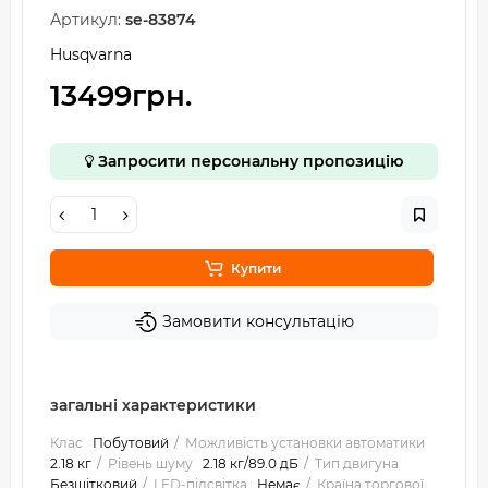
Артикул:
se-83874
Husqvarna
13499грн.
Запросити персональну пропозицію
Купити
Замовити консультацію
загальні характеристики
Клас
Побутовий
Можливість установки автоматики
2.18 кг
Рівень шуму
2.18 кг/89.0 дБ
Тип двигуна
Безщітковий
LED-підсвітка
Немає
Країна торгової