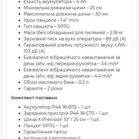
Ємність акумулятора – 4 Аh
Мінімальна довжина шини – 25 см
Максимальна довжина шини – 30 см
Крок ланцюга – 1.4" mini
Тип ланцюга – SP11G
Маса (без обладнання для пиляння) – 2.18 кг
Звуковий тиск на вухо оператора – 89 дБ (А)
Гарантований рівень потужності звуку, LWA -
103 дБ (А)
Еквівалент вібраційного навантаження за
день (ahv, eq) передня рукоятка – 3.6 m/s²
Еквівалент вібраційного навантаження за
день (ahv, eq) задня рукоятка – 4.4 m/s²
Об'єм масляного бака – 0.2 л
Гарантія – 2 роки
Комплект поставки
Акумулятор P4A 18-B72 – 1 шт.
Зарядний пристрій P4A 18-C70 – 1 шт.
Шина X-Precision 10” / 25 см – 1 шт.
Ланцюг SP11G – 1 шт.
Гарантійний талон
Інструкція з експлуатації