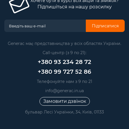
Хочете бути в курсі всіх акцій та знижок?
Підпишіться на нашу розсилку
Підписатися
Generac має представництва у всіх областях України.
Call-центр (з 9 по 21):
+380 93 234 28 72
+380 99 727 52 86
Телефонуйте нам з 9 по 21
info@generac.in.ua
Замовити дзвінок
бульвар Лесі Українки, 34, Київ, 01133