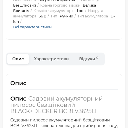
Безщітковий
Країна торгової марки
Велика
Британія
Кількість акумуляторів
1 шт
Напруга
акумулятора
36 В
Тип
Ручний
Тип акумулятора
Li-
Ion
Всі характеристики
0
Опис
Характеристики
Відгуки
Опис
Опис
Садовий акумуляторний
пилосос безщітковий
BLACK+DECKER BCBLV3625L1
Садовий пилосос акумуляторний безщітковий
BCBLV3625L1 – якісна техніка для прибирання саду,