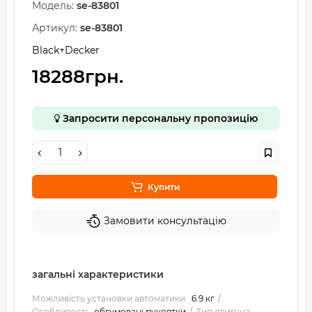
Модель:
se-83801
Артикул:
se-83801
Black+Decker
18288грн.
Запросити персональну пропозицію
Купити
Замовити консультацію
загальні характеристики
Можливість установки автоматики
6.9 кг
Особливості
обгумовані рукоятки
Тип двигуна