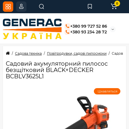
0
+380 99 727 52 86
+380 93 234 28 72
Садова техніка
Повітродувки, садові пилосмоки
Садовий 
Садовий акумуляторний пилосос
безщітковий BLACK+DECKER
BCBLV3625L1
Цікавляться