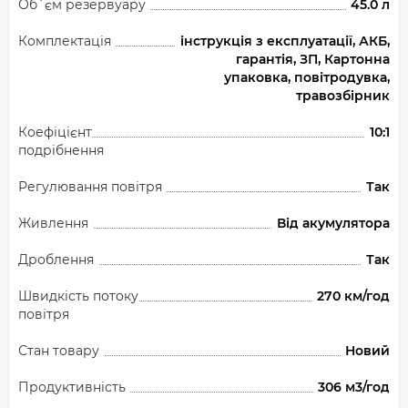
Об`єм резервуару
45.0 л
Комплектація
інструкція з експлуатації, АКБ,
гарантія, ЗП, Картонна
упаковка, повітродувка,
травозбірник
Коефіцієнт
10:1
подрібнення
Регулювання повітря
Так
Живлення
Від акумулятора
Дроблення
Так
Швидкість потоку
270 км/год
повітря
Стан товару
Новий
Продуктивність
306 м3/год