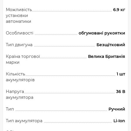
Можливість
6.9 кг
установки
автоматики
Особливості
обгумовані рукоятки
Тип двигуна
Безщітковий
Країна торгової
Велика Британія
марки
Кількість
1 шт
акумуляторів
Напруга
36 В
акумулятора
Тип
Ручний
Тип акумулятора
Li-Ion