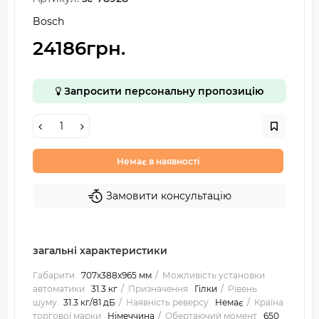
Bosch
24186грн.
Запросити персональну пропозицію
Немає в наявності
Замовити консультацію
загальні характеристики
Габарити
707x388x965 мм
Можливість установки
автоматики
31.3 кг
Призначення
Гілки
Рівень
шуму
31.3 кг/81 дБ
Наявність реверсу
Немає
Країна
торгової марки
Німеччина
Обертаючий момент
650