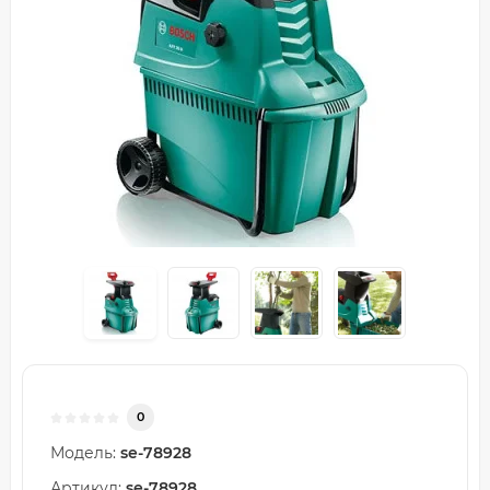
0
Модель:
se-78928
Артикул:
se-78928