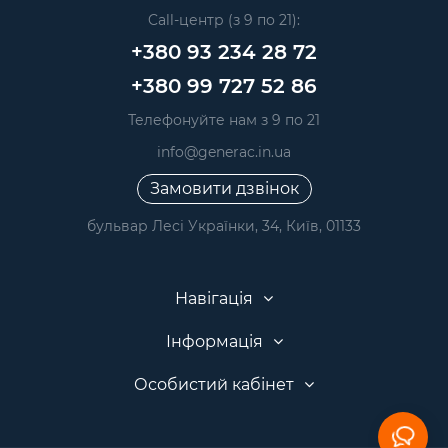
Call-центр (з 9 по 21):
+380 93 234 28 72
+380 99 727 52 86
Телефонуйте нам з 9 по 21
info@generac.in.ua
Замовити дзвінок
бульвар Лесі Українки, 34, Київ, 01133
Навігація
Інформація
Особистий кабінет