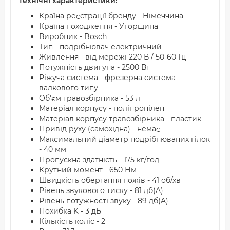
Технічні характеристики:
Країна реєстрації бренду - Німеччина
Країна походження - Угорщина
Виробник - Bosch
Тип - подрібнювач електричний
Живлення - від мережі 220 В / 50-60 Гц
Потужність двигуна - 2500 Вт
Ріжуча система - фрезерна система
валкового типу
Об'єм травозбірника - 53 л
Матеріал корпусу - поліпропілен
Матеріал корпусу травозбірника - пластик
Привід руху (самохідна) - немає
Максимальний діаметр подрібнюваних гілок
- 40 мм
Пропускна здатність - 175 кг/год
Крутний момент - 650 Нм
Швидкість обертання ножів - 41 об/хв
Рівень звукового тиску - 81 дб(A)
Рівень потужності звуку - 89 дб(A)
Похибка K - 3 дБ
Кількість коліс - 2