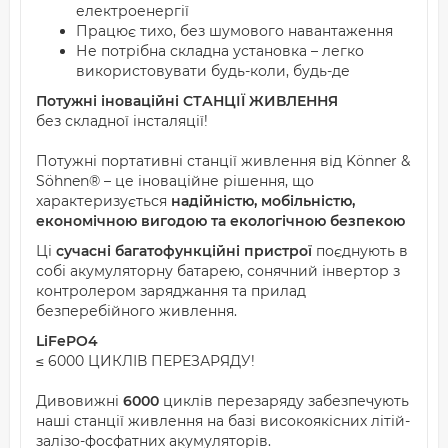
електроенергії
Працює тихо, без шумового навантаження
Не потрібна складна установка – легко
використовувати будь-коли, будь-де
Потужні іноваційні СТАНЦІЇ ЖИВЛЕННЯ
без складної інсталяції!
Потужні портативні станції живлення від Könner &
Söhnen® – це іноваційне рішення, що
характеризується
надійністю, мобільністю,
економічною вигодою та екологічною безпекою
Ці
сучасні багатофункційні пристрої
поєднують в
собі акумуляторну батарею, сонячний інвертор з
контролером заряджання та прилад
безперебійного живлення.
LiFePO4
≤ 6000 ЦИКЛІВ ПЕРЕЗАРЯДУ!
Дивовижні
6000
циклів перезаряду забезпечують
наші станції живлення на базі високоякісних літій-
залізо-фосфатних акумуляторів.