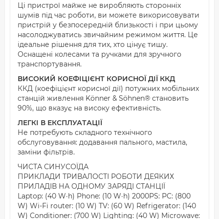
Ці пристрої майже не виробляють сторонніх
шумів під час роботи, ви можете викорисовувати
пристрій у безпосередній близькості і при цьому
насолоджуватись звичайним режимом життя. Це
ідеальне рішення для тих, хто цінує тишу.
Оснащені колесами та ручками для зручного
транспортування.
ВИСОКИЙ КОЕФІЦІЄНТ КОРИСНОЇ ДІЇ ККД
ККД (коефіцієнт корисної дії) потужних мобільних
станцій живлення Könner & Söhnen® становить
90%, що вказує на високу ефективність.
ЛЕГКІ В ЕКСПЛУАТАЦІЇ
Не потребують складного технічного
обслуговування: додавання пального, мастила,
заміни фільтрів.
ЧИСТА СИНУСОЇДА
ПРИКЛАДИ ТРИВАЛОСТІ РОБОТИ ДЕЯКИХ
ПРИЛАДІВ НА ОДНОМУ ЗАРЯДІ СТАНЦІЇ
Laptop: (40 W·h) Phone: (10 W·h) 2000PS: PC: (800
W) Wi-Fi router: (10 W) TV: (60 W) Refrigerator: (140
W) Conditioner: (700 W) Lighting: (40 W) Microwave: