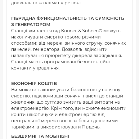
довкілля та на клімат у регіоні.
ГІБРИДНА ФУНКЦІОНАЛЬНІСТЬ ТА СУМІСНІСТЬ
З ГЕНЕРАТОРОМ
Станції живлення від Könner & Söhnen® можуть
накопичувати енергію трьома різними
способами: від мережі змінного струму, сонячних
панелей, генератора. Дозволяє здійснити
налаштування пріоритету джерела заряджання.
Станції мають програмовані безпотенційні
контакти управління.
ЕКОНОМІЯ КОШТІВ
Ви можете накопичувати безкоштовну сонячну
енергію, підключивши сонячні панелі до станцій
живлення, що суттєво знизить ваші витрати на
електроенергію. Крім того, ви можете економити
кошти накопичуючи електроенергію від
центральної мережі вночі за більш дешевими
тарифами, а використовувати її вдень.
БЕЗШУМНІ ТА МОБІЛЬНІ