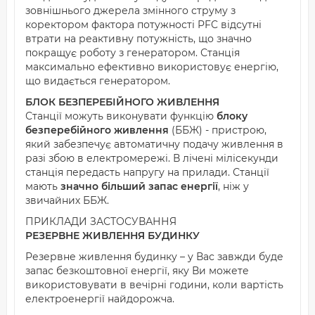
зовнішнього джерела змінного струму з
коректором фактора потужності PFC відсутні
втрати на реактивну потужність, що значно
покращує роботу з генератором. Станція
максимально ефективно використовує енергію,
що видається генератором.
БЛОК БЕЗПЕРЕБІЙНОГО ЖИВЛЕННЯ
Станції можуть виконувати функцію
блоку
безперебійного живлення
(ББЖ) - пристрою,
який забезпечує автоматичну подачу живлення в
разі збою в електромережі. В лічені мілісекунди
станція передасть напругу на прилади. Станції
мають
значно більший запас енергії
, ніж у
звичайних ББЖ.
ПРИКЛАДИ ЗАСТОСУВАННЯ
РЕЗЕРВНЕ ЖИВЛЕННЯ БУДИНКУ
Резервне живлення будинку – у Вас завжди буде
запас безкоштовної енергії, яку Ви можете
використовувати в вечірні години, коли вартість
електроенергії найдорожча.