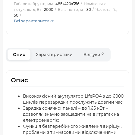
Габарити брутто, мм
485x420x356
Номінальна
потужність, Вт
2000
Вага нетто, кг
30
Частота, Гц
50
Всі характеристики
0
Опис
Характеристики
Відгуки
Опис
Високоякісний акумулятор LifePO4 з до 6000
циклів перезарядки прослужить довгий час
Зарядка сонячної панелі – до 1,65 кВт –
дозволяє значно заощадити на витратах на
електроенергію
Функція безперебійного живлення вирішує
проблеми з тимчасовими відключеннями