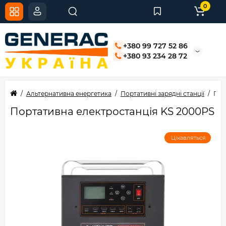
0
+380 99 727 52 86
+380 93 234 28 72
Альтернативна енергетика
Портативні зарядні станції
Пор
Портативна електростанція KS 2000PS
Цікавляться