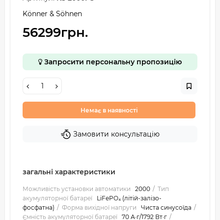
Könner & Söhnen
56299грн.
Запросити персональну пропозицію
Немає в наявності
Замовити консультацію
загальні характеристики
Можливість установки автоматики
2000
Тип
акумуляторної батареї
LiFePO₄ (літій-залізо-
фосфатна)
Форма вихідної напруги
Чиста синусоїда
Ємність акумуляторної батареї
70 А·г/1792 Вт·г