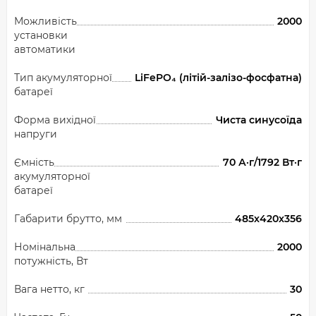
Можливість
2000
установки
автоматики
Тип акумуляторної
LiFePO₄ (літій-залізо-фосфатна)
батареї
Форма вихідної
Чиста синусоїда
напруги
Ємність
70 А·г/1792 Вт·г
акумуляторної
батареї
Габарити брутто, мм
485x420x356
Номінальна
2000
потужність, Вт
Вага нетто, кг
30