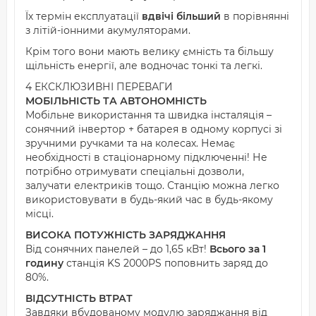
Їх термін експлуатації
вдвічі більший
в порівнянні
з літій-іонними акумуляторами.
Крім того вони мають велику ємність та більшу
щільність енергії, але водночас тонкі та легкі.
4 ЕКСКЛЮЗИВНІ ПЕРЕВАГИ
МОБІЛЬНІСТЬ ТА АВТОНОМНІСТЬ
Мобільне використання та швидка інсталяція –
сонячний інвертор + батарея в одному корпусі зі
зручними ручками та на колесах. Немає
необхідності в стаціонарному підключенні! Не
потрібно отримувати спеціальні дозволи,
залучати електриків тощо. Станцію можна легко
використовувати в будь-який час в будь-якому
місці.
ВИСОКА ПОТУЖНІСТЬ ЗАРЯДЖАННЯ
Від сонячних панелей – до 1,65 кВт!
Всього за 1
годину
станція KS 2000PS поповнить заряд до
80%.
ВІДСУТНІСТЬ ВТРАТ
Завдяки вбудованому модулю заряджання від