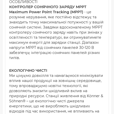
ОСОБЛИВОСТІ
КОНТРОЛЕР СОНЯЧНОГО ЗАРЯДУ MPPT
Maximum Power Point Tracking (MPPT)
- це
розумне керування, яке постійно відстежує та
знаходить точку максимальної потужності у вашій
сонячній системі. Завдяки вдосконаленому MPPT
контролеру сонячного заряду навіть при змінах у
освітленості та температурі, ви отримуватимете
максимум енергії для зарядки станції. Діапазон
напруги MPPT від сонячних панелей 30-120 В
забезпечує інтеграцію сонячних панелей різних
типів.
ЕКОЛОГІЧНО ЧИСТІ
Ми цінуємо довкілля та намагаємося мінімізувати
вплив нашої продукції на зовнішнє середовище,
тому впроваджуємо новітні технології, які
дозволяють знизити шкідливий вклив на
природні ресурси. Станції живлення від Könner &
Söhnen® – це екологічно чисті джерела
енергетики, що не виробляють шкідливих
відходів під час використання, не впливають на