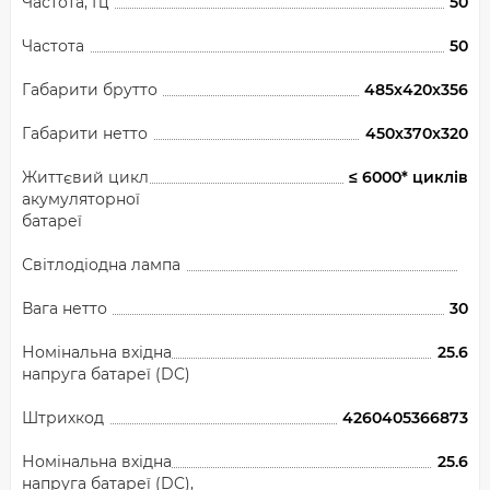
Частота, Гц
50
Частота
50
Габарити брутто
485x420x356
Габарити нетто
450x370x320
Життєвий цикл
≤ 6000* циклів
акумуляторної
батареї
Світлодіодна лампа
Вага нетто
30
Номінальна вхідна
25.6
напруга батареї (DC)
Штрихкод
4260405366873
Номінальна вхідна
25.6
напруга батареї (DC),