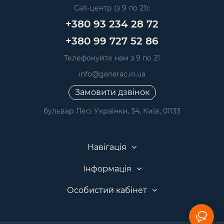
Call-центр (з 9 по 21):
+380 93 234 28 72
+380 99 727 52 86
Телефонуйте нам з 9 по 21
info@generac.in.ua
Замовити дзвінок
бульвар Лесі Українки, 34, Київ, 01133
Навігація
Інформація
Особистий кабінет