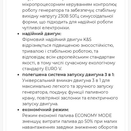
мікропроцесорним керуванням контролює
роботу генератора та забезпечує стабільну
вихідну напругу 230В 50Гц синусоїдальної
форми, що підходить для надійної роботи
чутливої електроніки.
надійний двигун:
Фірмовий надійний двигун K&S
відрізняється підвищеною зносостійкістю,
тривалою і стабільною роботою, та
відповідає всім європейським стандартам
якості, в тому числі сучасному екологічому
стандарту EURO V.
полегшена система запуску двигуна 3 в 1:
Універсальний вмикач двигуна 3 в 1 для
максимально легкого та зручного запуску
генератора, поєднує функції паливного
крану, повітряної заслонки та електричного
запуску двигуна.
економічний режим:
Режим економії палива ECONOMY MODE
зменшує витрати палива до 50% при малих
навантаженнях завдяки зниженню оборотів