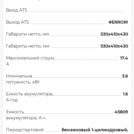
Вихід ATS
Выход ATS
#ERROR!
Габарити нетто, мм
530х410х430
Габариты нетто, мм
530х410х430
Максимальний струм,
17.4
А
Номінальна
3.6
потужність, кВт
Ємність акумулятора,
1.6
А·год
Емкость
45809
аккумулятора, А·ч
Передстартовий
бензиновый 1-цилиндровый,