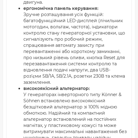
двигуна.
ергономічна панель керування:
Зручне розташування усіх функцій:
багатофункційний LED-дисплей (лічильник
мотогодин, вольтаж, частота), індикатори
контролю стану генераторної установки, що
сигналізують про робочий режим,
спрацювання автомату захисту при
перевантаженні або короткому замиканні,
про низький рівень оливи, кнопка Reset для
перезавантаження системи контролю та
відновлення подачі напруги, два USB-
роз'єми 5В/1A, 5В/2.1A, розетки 230В та клема
заземлення.
високоякісний альтернатор:
У генераторах інверторного типу Könner &
Söhnen встановлено високоякісний
безщітковий альтернатор зі 100% мідною
обмоткою. Надійний та компактний
альтернатор встановлений на постійних
магнітах, у пластиковому кожусі та може
витримувати максимальні навантаження без
ушкоджень, гарантує тривалу надійну