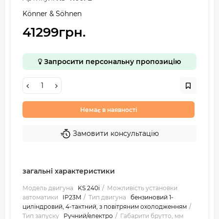
Könner & Söhnen
41299грн.
Запросити персональну пропозицію
Немає в наявності
Замовити консультацію
загальні характеристики
Модель двигуна
KS 240i
Можливість установки
автоматики
IP23M
Тип двигуна
бензиновий 1-
циліндровий, 4-тактний, з повітряним охолодженням
Тип запуску
Ручний/електро
Габарити брутто, мм