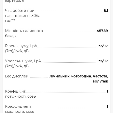
картера, л
Час роботи при
8.1
навантаженні 50%,
год***
Місткість паливного
45789
бака, л
Рівень шуму, LpA
72/97
(7m)/LwA, дБ
Уровень шума, LpA
72/97
(7m)/LwA, дБ
Led дисплей
Лічильник мотогодин, частота,
вольтаж
Коефіцієнт
1
потужності, cosφ
Коэффициент
1
мощности, cosφ