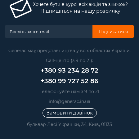
Хочете бути в курсі всіх акцій та знижок?
Підпишіться на нашу розсилку
Підписатися
Generac має представництва у всіх областях України.
Call-центр (з 9 по 21):
+380 93 234 28 72
+380 99 727 52 86
Телефонуйте нам з 9 по 21
info@generac.in.ua
Замовити дзвінок
бульвар Лесі Українки, 34, Київ, 01133