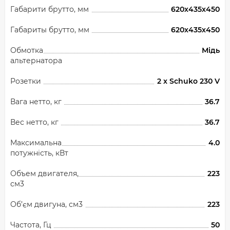
Габарити брутто, мм
620х435х450
Габариты брутто, мм
620х435х450
Обмотка
Мідь
альтернатора
Розетки
2 x Schuko 230 V
Вага нетто, кг
36.7
Вес нетто, кг
36.7
Максимальна
4.0
потужність, кВт
Объем двигателя,
223
см3
Об’єм двигуна, см3
223
Частота, Гц
50