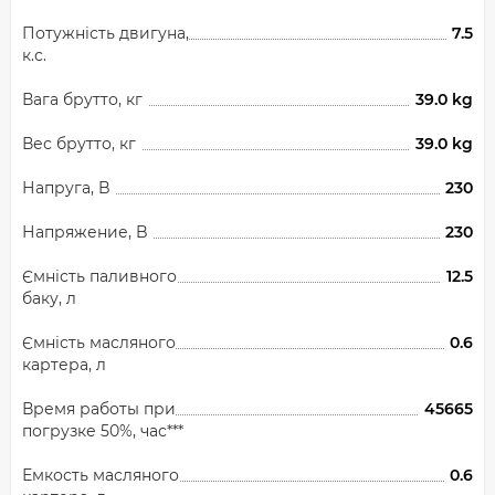
Потужність двигуна,
7.5
к.с.
Вага брутто, кг
39.0 kg
Вес брутто, кг
39.0 kg
Напруга, B
230
Напряжение, B
230
Ємність паливного
12.5
баку, л
Ємність масляного
0.6
картера, л
Время работы при
45665
погрузке 50%, час***
Емкость масляного
0.6