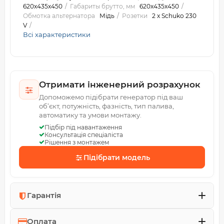
620х435х450
Габариты брутто, мм
620х435х450
Обмотка альтернатора
Мідь
Розетки
2 x Schuko 230
V
Всі характеристики
Отримати інженерний розрахунок
Допоможемо підібрати генератор під ваш
об’єкт, потужність, фазність, тип палива,
автоматику та умови монтажу.
Підбір під навантаження
Консультація спеціаліста
Рішення з монтажем
Підібрати модель
Гарантія
Оплата