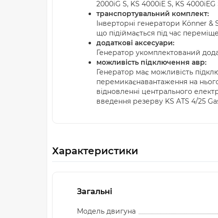
2000iG S, KS 4000iE S, KS 4000iEG 
транспортувальний комплект:
Інверторні генератори Könner & 
що підіймається під час переміщ
додаткові аксесуари:
Генератор укомплектований додат
можливість підключення авр:
Генератор має можливість підклю
перемикаєнавантаження на нього
відновленні центрального електр
введення резерву KS ATS 4/25 Gas
Характеристики
Загальні
Модель двигуна