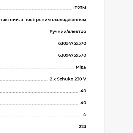
IP23M
-тактний, з повітряним охолодженням
Ручний/електро
630х475х570
630х475х570
Мідь
2 x Schuko 230 V
40
40
4
223