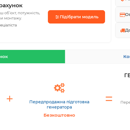
рахунок
 об’єкт, потужність,
О
Підібрати модель
ви монтажу.
еціаліста
Д
унок
Ко
Г
Передпродажна підготовка
Пере
генератора
Безкоштовно