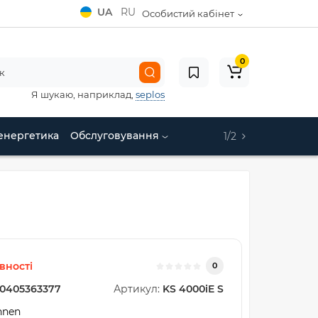
UA
RU
Особистий кабінет
0
Я шукаю, наприклад,
seplos
енергетика
Обслуговування
1/2
вності
0
0405363377
Артикул:
KS 4000iE S
hnen