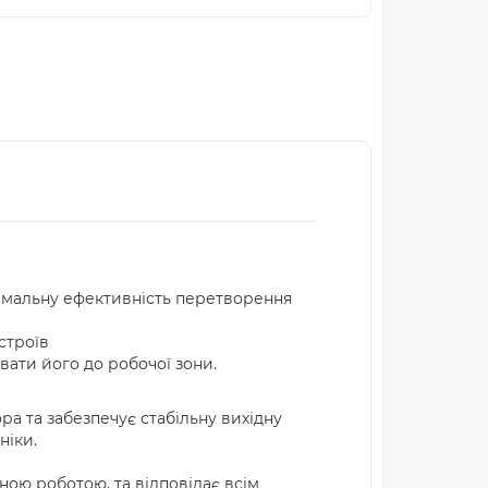
симальну ефективність перетворення
строїв
ати його до робочої зони.
 та забезпечує стабільну вихідну
ніки.
ною роботою, та відповідає всім