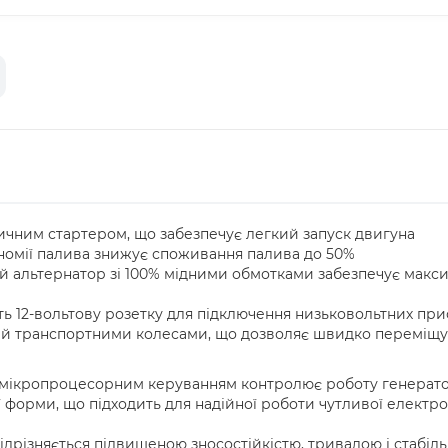
ичним стартером, що забезпечує легкий запуск двигуна
номії палива знижує споживання палива до 50%
ий альтернатор зі 100% мідними обмотками забезпечує мак
ть 12-вольтову розетку для підключення низьковольтних при
ий транспортними колесами, що дозволяє швидко переміщув
мікропроцесорним керуванням контролює роботу генератора
 форми, що підходить для надійної роботи чутливої електро
дрізняється підвищеною зносостійкістю, тривалою і стабіль