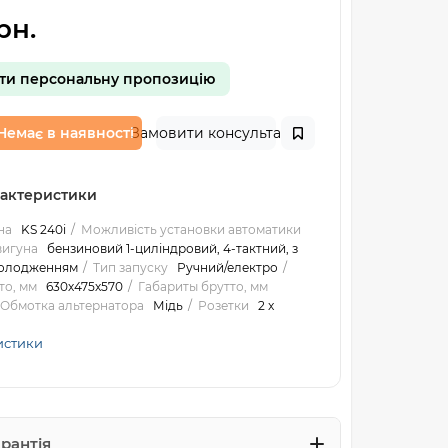
рн.
ти персональну пропозицію
Немає в наявності
Замовити консультацію
рактеристики
на
KS 240i
Можливість установки автоматики
вигуна
бензиновий 1-циліндровий, 4-тактний, з
холодженням
Тип запуску
Ручний/електро
то, мм
630х475х570
Габариты брутто, мм
Обмотка альтернатора
Мідь
Розетки
2 x
истики
арантія