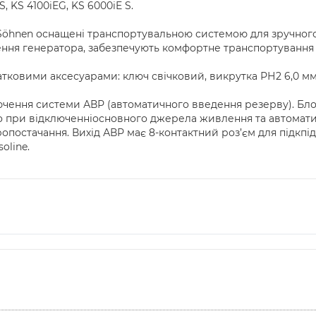
S, KS 4100iEG, KS 6000iE S.
Söhnen оснащені транспортувальною системою для зручного
ення генератора, забезпечують комфортне транспортування т
ковими аксесуарами: ключ свічковий, викрутка РН2 6,0 мм,
чення системи АВР (автоматичного введення резерву). Бло
 при відключенніосновного джерела живлення та автомат
опостачання. Вихід АВР має 8-контактний роз’єм для підкп
oline.