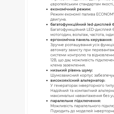
європейським стандартам якості,
економічний режим:
Режим економії палива ECONOMY
двигуна.
багатофункційний led-дисплей 6 
Багатофункційний LED-дисплей 6 
мотогодин, вольтаж, частота, інд
ергономічна панель керування:
Зручне розташування усіх функці
автомату захисту при перевантаж
системи контролю та відновлення
12В, що дає можливість підключе
клема заземлення.
низький рівень шуму:
Шумозахисний корпус забезпечує 
високоякісний альтернатор:
У генераторах інверторного типу
Надійний та компактний альтерна
максимальні навантаження без уш
паралельне підключення:
Можливість паралельного підклю
Підходить до моделей інверторних