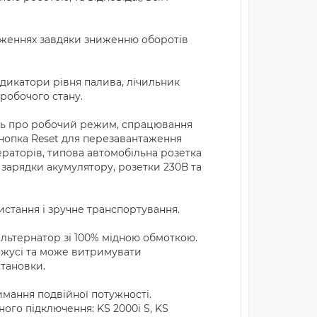
женнях завдяки зниженню оборотів
ндикатори рівня палива, лічильник
 робочого стану.
ють про робочий режим, спрацювання
кнопка Reset для перезавантаження
раторів, типова автомобільна розетка
 зарядки акумулятору, розетки 230В та
стання і зручне транспортування.
льтернатор зі 100% мідною обмоткою.
ожусі та може витримувати
тановки.
мання подвійної потужності.
ого підключення: KS 2000i S, KS