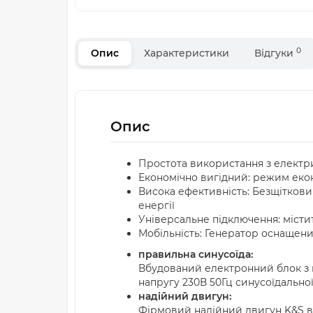
0
Опис
Характеристики
Відгуки
Опис
Простота використання з електр
Економічно вигідний: режим еко
Висока ефективність: Безщітков
енергії
Універсальне підключення: місти
Мобільність: Генератор оснащен
правильна синусоїда:
Вбудований електронний блок з 
напругу 230В 50Гц синусоїдальної
надійний двигун:
Фірмовий надійний двигун K&S ві