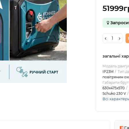
51999г
Запроси
загальні ха
Модель двигу
IP23M
Тип д
повітряним о
Габарити брут
630х475х570
Schuko 230 V
Всі характер
Г