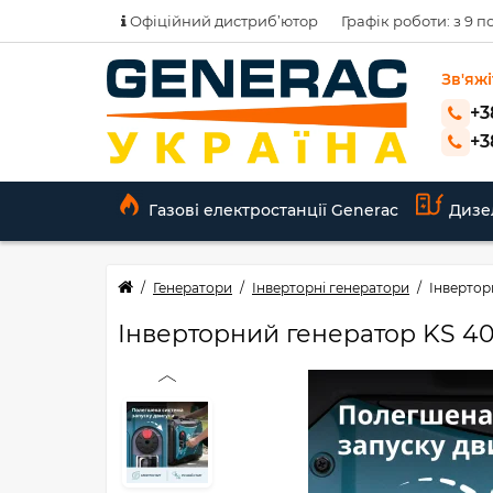
Офіційний дистриб’ютор
Графік роботи: з 9 по
Зв'яжі
+3
+3
Газові електростанції Generac
Дизе
Генератори
Інверторні генератори
Інвертор
Інверторний генератор KS 40