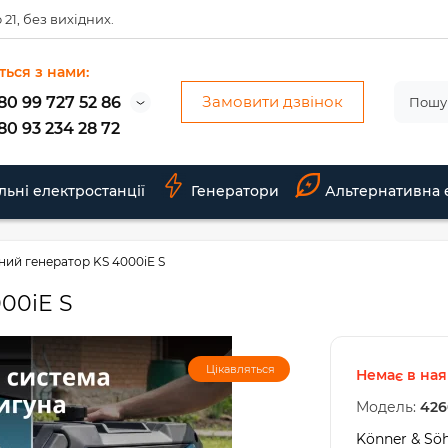
 21, без вихідних.
ться з нами:
Замовити дзвінок
80 99 727 52 86
80 93 234 28 72
льні електростанції
Генератори
Альтернативна 
ний генератор KS 4000iE S
00iE S
Цікавляться
Немає в ная
Модель:
426
Könner & Sö