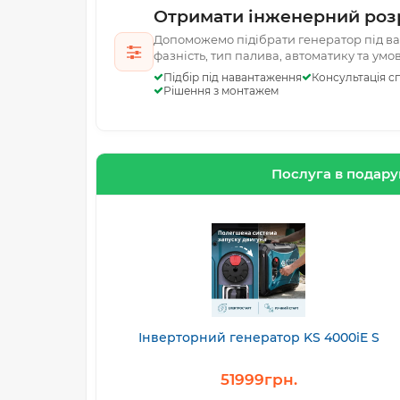
Отримати інженерний роз
Допоможемо підібрати генератор під ваш
фазність, тип палива, автоматику та умо
Підбір під навантаження
Консультація сп
Рішення з монтажем
Послуга в подар
Інверторний генератор KS 4000iE S
51999грн.