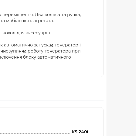
 переміщення. Два колеса та ручка,
а мобільність агрегата.
 чохол для аксесуарів.
к автоматично запускає генератор і
ичнозупиняє роботу генератора при
ідключення блоку автоматичного
KS 240i