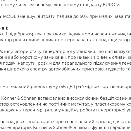
 в тому числі сучасному екологічому стандарту EURO V.
 MODE зменшує витрати палива до 50% при малих наванта
в 1:
в 1 відображає такі показники: індикатори навантаження, і
икатор рівня оливи, індикатор перенавантаження, індикатор
й: індикатори стану генераторної установки, що сигналізу
енні або короткому замиканні, про низький рівень оливи, 
 подачі напруги, роз’єм для паралельного підключення гене
ння широкого спектру автомобільних пристроїв, гаджетів та
мінімальний рівень шуму (66 дБ Lpa 7м), комфортне викори
 Könner & Söhnen встановлено високоякісний безщітковий а
тор встановлений на постійних магнітах, у пластиковому к
коджень, гарантує тривалу надійну роботу генераторної ус
чення двох генераторів через спеціальний прилад для отри
 генераторів Könner & Söhnen®, в яких є функція паралельн