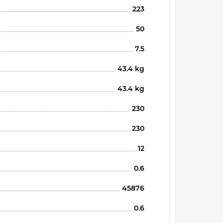
223
50
7.5
43.4 kg
43.4 kg
230
230
12
0.6
45876
0.6