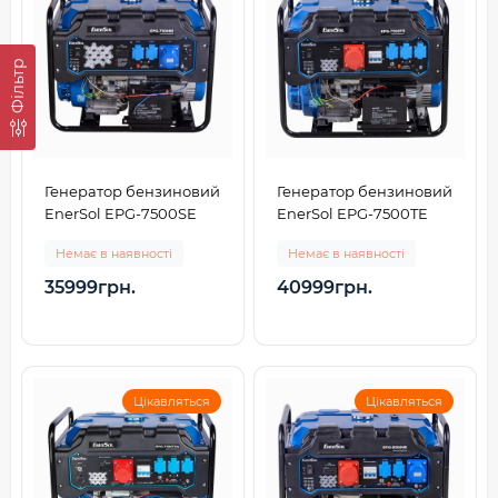
Фільтр
Генератор бензиновий
Генератор бензиновий
EnerSol EPG-7500SE
EnerSol EPG-7500TE
Немає в наявності
Немає в наявності
35999грн.
40999грн.
Цікавляться
Цікавляться