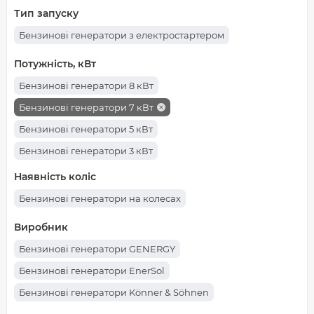
Тип запуску
Бензинові генератори з електростартером
Потужність, кВт
Бензинові генератори 8 кВт
Бензинові генератори 7 кВт
Бензинові генератори 5 кВт
Бензинові генератори 3 кВт
Бензинові генератори 2 кВт
Наявність коліс
Бензинові генератори на колесах
Виробник
Бензинові генератори GENERGY
Бензинові генератори EnerSol
Бензинові генератори Könner & Söhnen