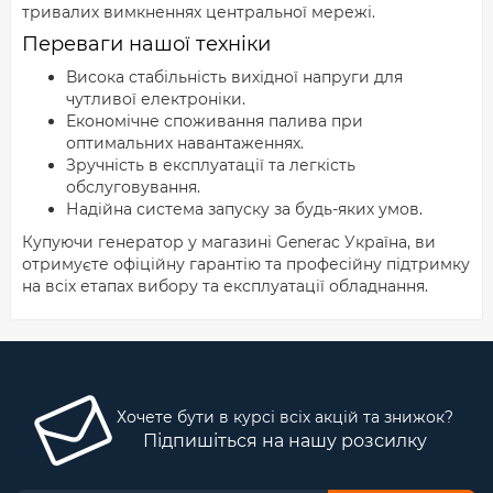
тривалих вимкненнях центральної мережі.
Переваги нашої техніки
Висока стабільність вихідної напруги для
чутливої електроніки.
Економічне споживання палива при
оптимальних навантаженнях.
Зручність в експлуатації та легкість
обслуговування.
Надійна система запуску за будь-яких умов.
Купуючи генератор у магазині Generac Україна, ви
отримуєте офіційну гарантію та професійну підтримку
на всіх етапах вибору та експлуатації обладнання.
Хочете бути в курсі всіх акцій та знижок?
Підпишіться на нашу розсилку