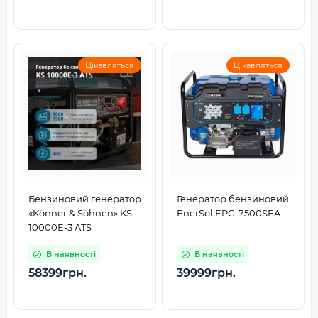
Цікавляться
Цікавляться
Бензиновий генератор
Генератор бензиновий
«Könner & Söhnen» KS
EnerSol EPG-7500SEA
10000E-3 ATS
В наявності
В наявності
58399грн.
39999грн.