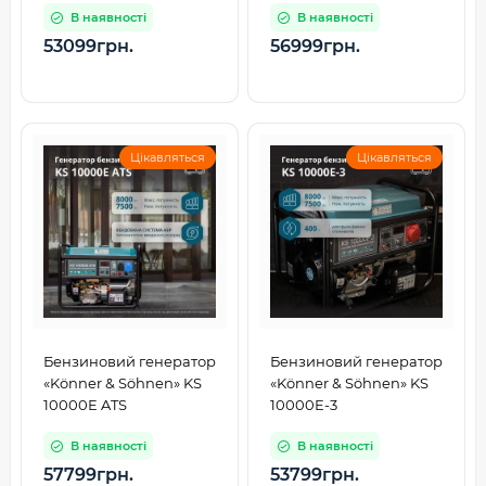
В наявності
В наявності
53099грн.
56999грн.
Цікавляться
Цікавляться
Бензиновий генератор
Бензиновий генератор
«Könner & Söhnen» KS
«Könner & Söhnen» KS
10000E ATS
10000E-3
В наявності
В наявності
57799грн.
53799грн.