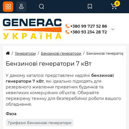
0
+380 99 727 52 86
+380 93 234 28 72
Генератори
Бензинові генератори
Бензинові генератори 
Бензинові генератори 7 кВт
У даному каталозі представлені надійні
бензинові
генератори 7 кВт
, які ідеально підходять для
резервного живлення приватних будинків та
невеликих комерційних об'єктів. Обирайте
перевірену техніку для безперебійної роботи вашого
обладнання.
Фаза
Трифазні бензинові генератори