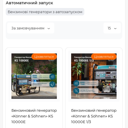
Автоматичний запуск
Бензинові генератори з автозапуском
За замовчуванням
15
Цікавляться
Цікавляться
Бензиновий генератор
Бензиновий генератор
«Könner & Söhnen» KS
«Könner & Söhnen» KS
10000E
10000E 1/3