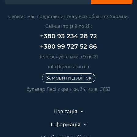
Generac має представництва у всіх областях України.
Call-центр (з 9 по 21):
+380 93 234 28 72
+380 99 727 52 86
Телефонуйте нам з 9 по 21
info@generac.in.ua
Замовити дзвінок
бульвар Лесі Українки, 34, Київ, 01133
Навігація
Інформація