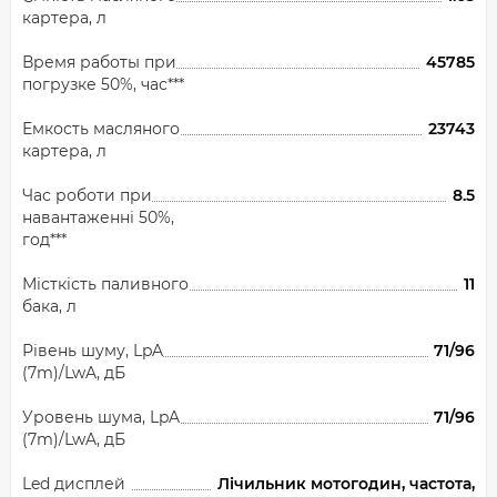
картера, л
Время работы при
45785
погрузке 50%, час***
Емкость масляного
23743
картера, л
Час роботи при
8.5
навантаженні 50%,
год***
Місткість паливного
11
бака, л
Рівень шуму, LpA
71/96
(7m)/LwA, дБ
Уровень шума, LpA
71/96
(7m)/LwA, дБ
Led дисплей
Лічильник мотогодин, частота,