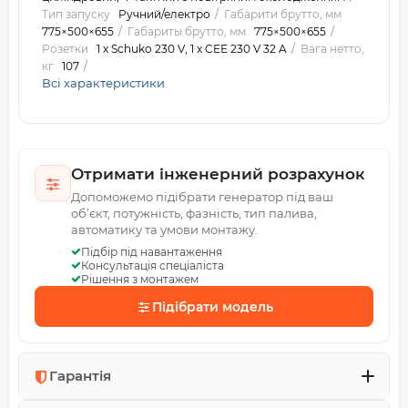
Тип запуску
Ручний/електро
Габарити брутто, мм
775×500×655
Габариты брутто, мм
775×500×655
Розетки
1 x Schuko 230 V, 1 x CEE 230 V 32 A
Вага нетто,
кг
107
Всі характеристики
Отримати інженерний розрахунок
Допоможемо підібрати генератор під ваш
об’єкт, потужність, фазність, тип палива,
автоматику та умови монтажу.
Підбір під навантаження
Консультація спеціаліста
Рішення з монтажем
Підібрати модель
Гарантія