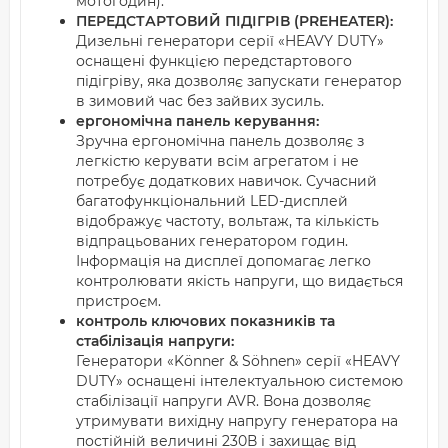
мотогодин).
ПЕРЕДСТАРТОВИЙ ПІДІГРІВ (PREHEATER):
Дизельні генератори серії «HEAVY DUTY»
оснащені функцією передстартового
підігріву, яка дозволяє запускати генератор
в зимовий час без зайвих зусиль.
ергономічна панель керування:
Зручна ергономічна панель дозволяє з
легкістю керувати всім агрегатом і не
потребує додаткових навичок. Сучасний
багатофункціональний LED-дисплей
відображує частоту, вольтаж, та кількість
відпрацьованих генератором годин.
Інформація на дисплеї допомагає легко
контролювати якість напруги, що видається
пристроєм.
контроль ключових показників та
стабілізація напруги:
Генератори «Könner & Söhnen» серії «HEAVY
DUTY» оснащені інтелектуальною системою
стабілізації напруги AVR. Вона дозволяє
утримувати вихідну напругу генератора на
постійній величині 230В і захищає від