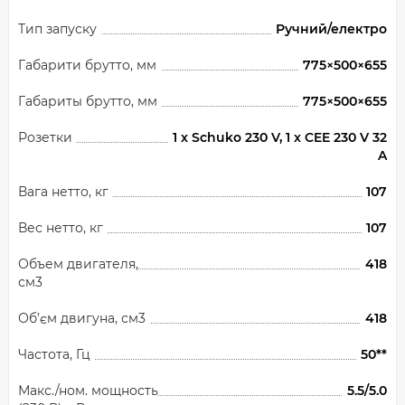
Тип запуску
Ручний/електро
Габарити брутто, мм
775×500×655
Габариты брутто, мм
775×500×655
Розетки
1 x Schuko 230 V, 1 x CEE 230 V 32
A
Вага нетто, кг
107
Вес нетто, кг
107
Объем двигателя,
418
см3
Об’єм двигуна, см3
418
Частота, Гц
50**
Макс./ном. мощность
5.5/5.0