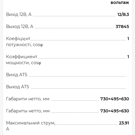
вольтаж
Вихід 12В, А
12/8.3
Выход 12В, А
37845
Коефіцієнт
1
потужності, cosφ
Коэффициент
1
мощности, cosφ
Вихід ATS
Выход ATS
Габарити нетто, мм
730×495×630
Габариты нетто, мм
730×495×630
Максимальний струм,
23.91
А