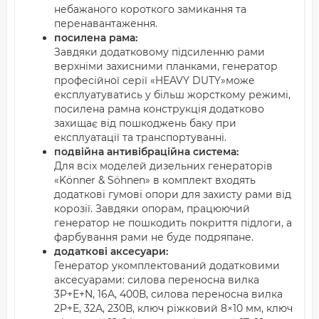
небажаного короткого замикання та
перенавантаження.
посилена рама:
Завдяки додатковому підсиленню рами
верхніми захисними планками, генератор
професійної серії «HEAVY DUTY»може
експлуатуватись у більш жорсткому режимі,
посилена рамна конструкція додатково
захищає від пошкоджень баку при
експлуатації та транспортуванні.
подвійна антивібраційна система:
Для всіх моделей дизельних генераторів
«Könner & Söhnen» в комплект входять
додаткові гумові опори для захисту рами від
корозії. Завдяки опорам, працюючий
генератор не пошкодить покриття підлоги, а
фарбування рами не буде подряпане.
додаткові аксесуари:
Генератор укомплектований додатковими
аксесуарами: силова переносна вилка
3Р+Е+N, 16А, 400В, силова переносна вилка
2P+Е, 32А, 230В, ключ ріжковий 8×10 мм, ключ