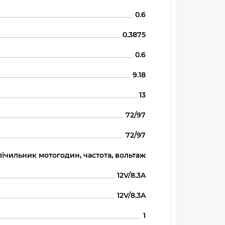
0.6
0.3875
0.6
9.18
13
72/97
72/97
лічильник мотогодин, частота, вольтаж
12V/8.3A
12V/8.3A
1