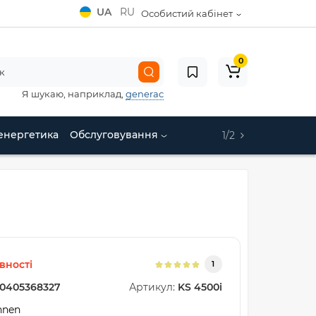
UA
RU
Особистий кабінет
0
Я шукаю, наприклад,
generac
енергетика
Обслуговування
1/2
вності
1
0405368327
Артикул:
KS 4500i
hnen