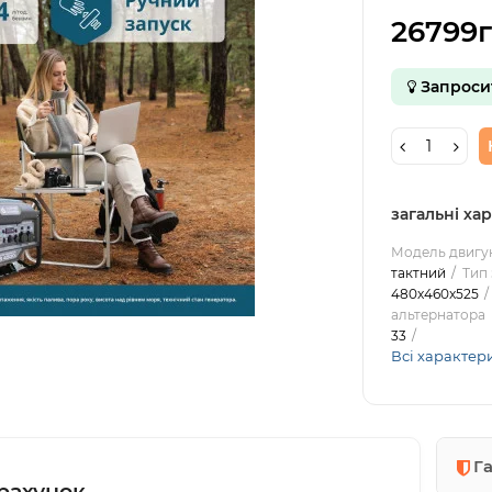
26799г
Запроси
загальні ха
Модель двигу
тактний
Тип
480x460x525
альтернатора
33
Всі характер
Г
рахунок