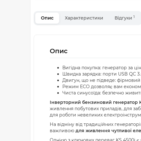
1
Опис
Характеристики
Відгуки
Опис
Вигідна покупка: генератор за ц
Швидка зарядка: порти USB QC 3.
Двигун, що не підведе: фірмовий
Режим ECO дозволяє вам економи
Чиста синусоїда: безпечно живить
Інверторний бензиновий генератор K
живлення побутових приладів, для заб
для роботи невеликих електроінструме
На відміну від традиційних генераторі
важливою
для живлення чутливої ел
Однією з ключових переваг KS 4500i є 