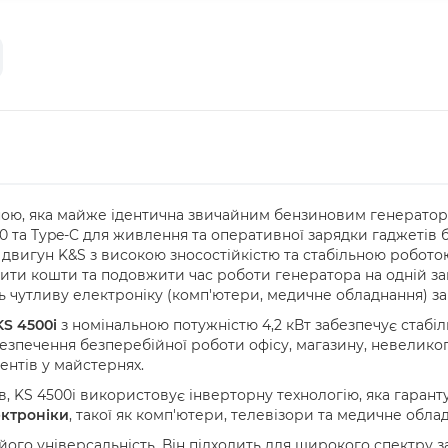
іною, яка майже ідентична звичайним бензиновим генератора
0 та Type-C для живлення та оперативної зарядки гаджетів б
 двигун K&S з високою зносостійкістю та стабільною робото
ти кошти та подовжити час роботи генератора на одній за
 чутливу електроніку (комп'ютери, медичне обладнання) зав
S 4500i
з номінальною потужністю 4,2 кВт забезпечує стабі
езпечення безперебійної роботи офісу, магазину, невелико
нтів у майстернях.
в, KS 4500i використовує інверторну технологію, яка гарант
ектроніки
, такої як комп'ютери, телевізори та медичне обла
його універсальність. Він підходить для широкого спектру з