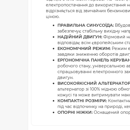
електропостачання до використання на 
відрізняється від звичайних бензинови
ціною.
ПРАВИЛЬНА СИНУСОЇДА:
Вбудов
забезпечує стабільну вихідну нап
НАДІЙНИЙ ДВИГУН:
Фірмовий над
відповідає всім європейським ста
ЕКОНОМІЧНИЙ РЕЖИМ:
Режим е
завдяки зниженню оборотів двиг
ЕРГОНОМІЧНА ПАНЕЛЬ КЕРУВАН
робочого стану, універсальною 
спрацьовуванні електронного зах
двигун.
ВИСОКОЯКІСНИЙ АЛЬТЕРНАТОР
альтернатор зі 100% мідною обмо
кожусі та може витримувати макс
КОМПАКТНІ РОЗМІРИ:
Компактний
під час відпочинку на природі, к
ОПОРНІ НІЖКИ:
Оснащений опорн