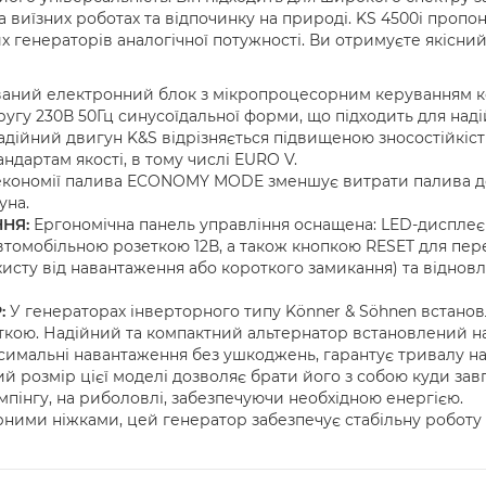
виїзних роботах та відпочинку на природі. KS 4500i пропон
х генераторів аналогічної потужності. Ви отримуєте якісни
аний електронний блок з мікропроцесорним керуванням к
ругу 230В 50Гц синусоїдальної форми, що підходить для наді
ійний двигун K&S відрізняється підвищеною зносостійкістю
ндартам якості, в тому числі EURO V.
кономії палива ECONOMY MODE зменшує витрати палива до
уна.
НЯ:
Ергономічна панель управління оснащена: LED-дисплеєм
автомобільною розеткою 12В, а також кнопкою RESET для пе
исту від навантаження або короткого замикання) та віднов
:
У генераторах інверторного типу Könner & Söhnen встано
ткою. Надійний та компактний альтернатор встановлений на
имальні навантаження без ушкоджень, гарантує тривалу на
 розмір цієї моделі дозволяє брати його з собою куди зав
емпінгу, на риболовлі, забезпечуючи необхідною енергією.
ими ніжками, цей генератор забезпечує стабільну роботу 