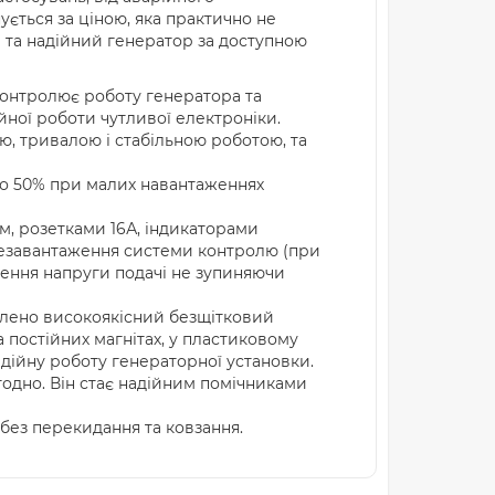
ується за ціною, яка практично не
й та надійний генератор за доступною
онтролює роботу генератора та
йної роботи чутливої електроніки.
, тривалою і стабільною роботою, та
 50% при малих навантаженнях
, розетками 16А, індикаторами
резавантаження системи контролю (при
лення напруги подачі не зупиняючи
влено високоякісний безщітковий
 постійних магнітах, у пластиковому
дійну роботу генераторної установки.
годно. Він стає надійним помічниками
без перекидання та ковзання.