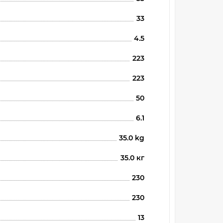
33
4.5
223
223
50
6.1
35.0 kg
35.0 кг
230
230
13