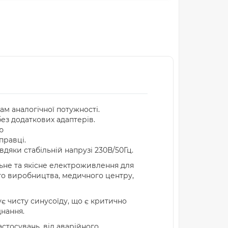
м аналогічної потужності.
ез додаткових адаптерів.
ю
правці.
дяки стабільній напрузі 230В/50Гц.
льне та якісне електроживлення для
го виробництва, медичного центру,
ує чисту синусоїду, що є критично
днання.
астосувань, від аварійного