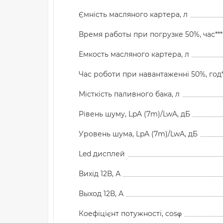
Ємність масляного картера, л
Время работы при погрузке 50%, час***
Емкость масляного картера, л
Час роботи при навантаженні 50%, год*
Місткість паливного бака, л
Рівень шуму, LpA (7m)/LwA, дБ
Уровень шума, LpA (7m)/LwA, дБ
Led дисплей
Вихід 12В, А
Выход 12В, А
Коефіцієнт потужності, cosφ