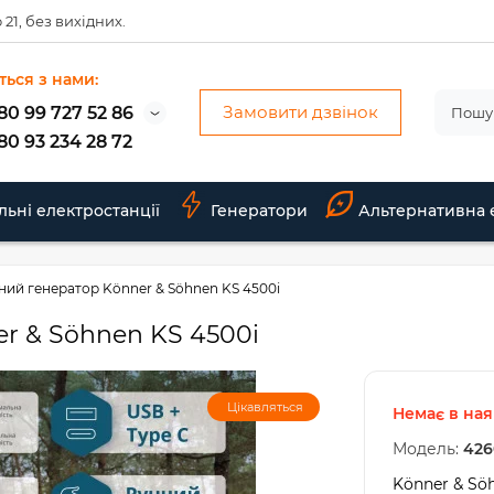
 21, без вихідних.
ться з нами:
Замовити дзвінок
80 99 727 52 86
80 93 234 28 72
льні електростанції
Генератори
Альтернативна 
ний генератор Könner & Söhnen KS 4500i
r & Söhnen KS 4500i
Цікавляться
Немає в ная
Модель:
426
Könner & Sö