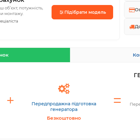
 об’єкт, потужність,
О
Підібрати модель
ви монтажу.
еціаліста
Д
унок
Ко
Г
Передпродажна підготовка
Пере
генератора
Безкоштовно