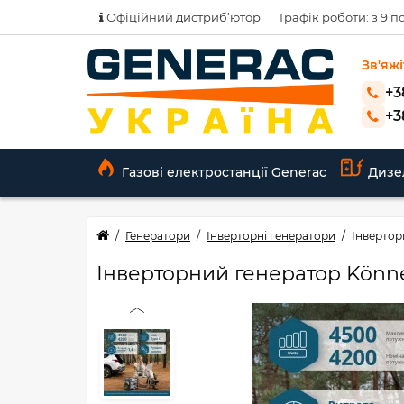
Офіційний дистриб’ютор
Графік роботи: з 9 по
Зв'яжі
+3
+3
Газові електростанції Generac
Дизе
Генератори
Інверторні генератори
Інвертор
Інверторний генератор Könne