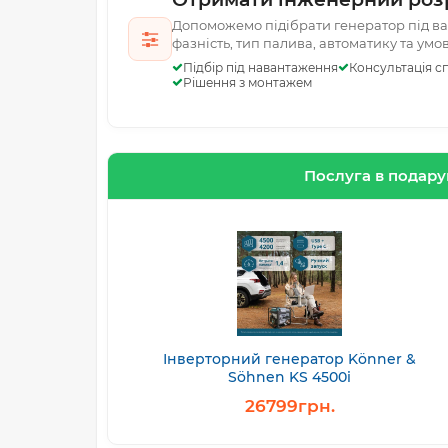
Допоможемо підібрати генератор під ваш
фазність, тип палива, автоматику та умо
Підбір під навантаження
Консультація сп
Рішення з монтажем
Послуга в подар
Інверторний генератор Könner &
Söhnen KS 4500i
26799грн.