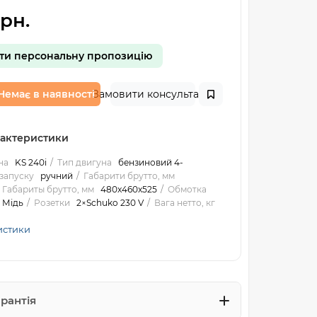
рн.
ти персональну пропозицію
Немає в наявності
Замовити консультацію
рактеристики
на
KS 240i
Тип двигуна
бензиновий 4-
 запуску
ручний
Габарити брутто, мм
Габариты брутто, мм
480x460x525
Обмотка
Мідь
Розетки
2×Schuko 230 V
Вага нетто, кг
истики
арантія