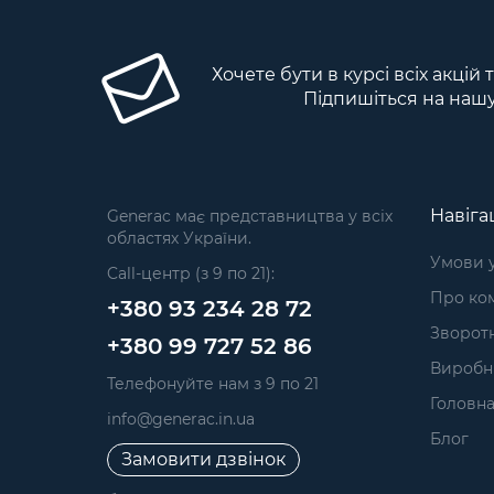
Хочете бути в курсі всіх акцій
Підпишіться на наш
Навіга
Generac має представництва у всіх
областях України.
Умови 
Call-центр (з 9 по 21):
Про ком
+380 93 234 28 72
Зворотн
+380 99 727 52 86
Виробн
Телефонуйте нам з 9 по 21
Головн
info@generac.in.ua
Блог
Замовити дзвінок