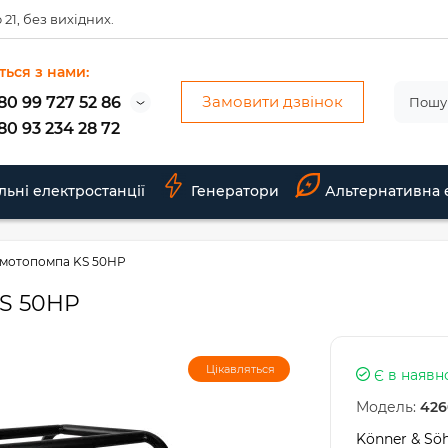
 21, без вихідних.
ться з нами:
Замовити дзвінок
80 99 727 52 86
80 93 234 28 72
льні електростанції
Генератори
Альтернативна 
мотопомпа KS 50HP
S 50HP
Цікавляться
Є в наявн
Модель:
426
Könner & Sö