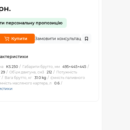
рн.
ти персональну пропозицію
Купити
Замовити консультацію
рактеристики
на
KS 250
Габарити брутто, мм
495×445×445
29
Об’єм двигуна, см3
212
Потужність
7
Вага брутто, кг
31.0 kg
Ємність паливного
мність масляного картера, л
0.6
истики