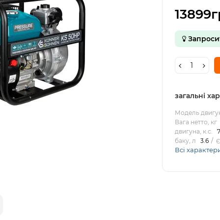
13899г
Запроси
загальні ха
Модель двигу
Вага нетто, кг
двигуна, к.с.
баку, л
3.6
Є
Всі характер