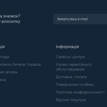
 та знижок?
у розсилку
ція
Інформація
угоди
Сервісні центри
панію Generac Україна
Умови гарантійного
обслуговування
ій зв’язок
Доставка і оплата
ики
Повернення та обмін
а
Політика конфеденціоності
Відгуки покупців