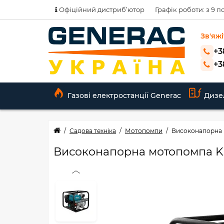
Офіційний дистриб’ютор
Графік роботи: з 9 по
Зв'яжі
+3
+3
Газові електростанції Generac
Дизе
Садова техніка
Мотопомпи
Високонапорна 
Високонапорна мотопомпа K