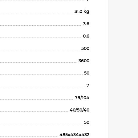
31.0 kg
3.6
0.6
500
3600
50
7
79/104
40/50/40
50
485х434х432