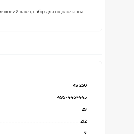
вічковий ключ, набір для підключення
KS 250
495×445×445
29
212
7