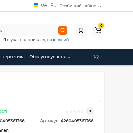
UA
RU
Особистий кабінет
0
Я шукаю, наприклад,
дизельний
енергетика
Обслуговування
1/2
ості
0
0405361366
Артикул:
4260405361366
hnen