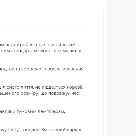
омічні, виробляються під пильним
ким стандартам якості, в тому числі
ицтва та сервісного обслуговування.
сного лиття, не піддається корозії,
ьшеного розміру, що подовжує час
 Завдяки гумовим демпферам,
avy Duty” завдань. Зміцнений каркас