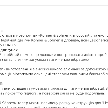
n:
ються в мотопомпах «Könner & Söhnen», зносостійкі та екон
Надійний двигун Könner & Söhnen відповідає всім європейсь
у EURO V.
 двигунах:
й серійний номер, що дозволяє контролювати якість виробн
зняються легким запуском та зниженою вібрацією.
n» виготовлений з високоміцного алюмінію за допомогою цілі
мації. Мотопомпи оснащені сталевим паливним баком збіл
ї:
Söhnen» оснащені гумовими ніжками для зниження вібрації.
ь покриттю підлоги, а поверхня рами не буде подряпана.
& Söhnen» тепер мають посилену рамну конструкцію для “He
ь під час експлуатації та транспортування.