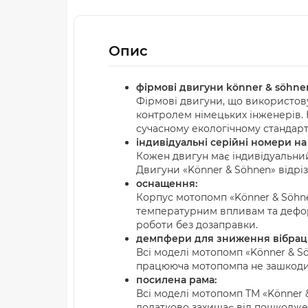
Опис
фірмові двигуни könner & söhne
Фірмові двигуни, що використову
контролем німецьких інженерів. 
сучасному екологічному стандарт
індивідуальні серійні номери на
Кожен двигун має індивідуальни
Двигуни «Könner & Söhnen» відрі
оснащення:
Корпус мотопомп «Könner & Söhne
температурним впливам та дефор
роботи без дозаправки.
демпфери для зниження вібраці
Всі моделі мотопомп «Könner & 
працююча мотопомпа не зашкодит
посилена рама:
Всі моделі мотопомп ТМ «Könner 
додатково захищає від пошкоджен