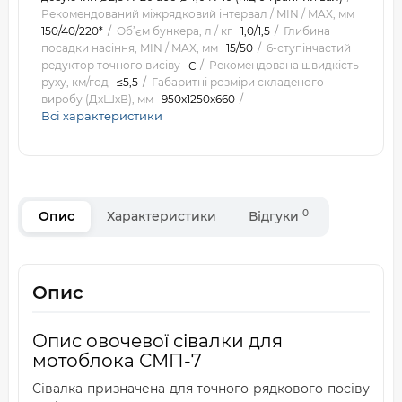
Рекомендований міжрядковий інтервал / MIN / MAX, мм
150/40/220*
Об’єм бункера, л / кг
1,0/1,5
Глибина
посадки насіння, MIN / MAX, мм
15/50
6-ступінчастий
редуктор точного висіву
Є
Рекомендована швидкість
руху, км/год
≤5,5
Габаритні розміри складеного
виробу (ДхШхВ), мм
950х1250х660
Всі характеристики
0
Опис
Характеристики
Відгуки
Опис
Опис овочевої сівалки для
мотоблока СМП-7
Сівалка призначена для точного рядкового посіву