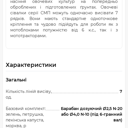
насіння овочевих культур на попередньо
оброблених і підготовлених ґрунтах. Овочеві
сівалки серії СМП можуть одночасно висівати 7
рядків. Вони мають стандартне одноточкове
кріплення та чудово підійдуть для роботи як з
мотоблоками потужністю від 6 к.с., так і з
мототракторами.
Характеристики
Загальні
Кількість ліній висіву,
7
од.
Базовий комплект:
Барабан дозуючий Ø2,5 N-20
зелень, петрушка,
або Ø4,0 N-10 (під 6-гранний
пекінська капуста,
вал)
морква, р