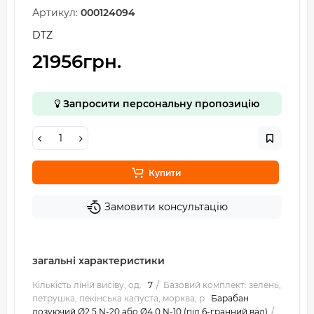
Артикул:
000124094
DTZ
21956грн.
Запросити персональну пропозицію
Купити
Замовити консультацію
загальні характеристики
Кількість ліній висіву, од.
7
Базовий комплект: зелень,
петрушка, пекінська капуста, морква, р
Барабан
дозуючий Ø2,5 N-20 або Ø4,0 N-10 (під 6-гранний вал)