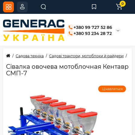
0
+380 99 727 52 86
+380 93 234 28 72
Садова техніка
Садові трактори, мотоблоки й райдери
Мо
Сівалка овочева мотоблочная Кентавр
СМП-7
Цікавляться