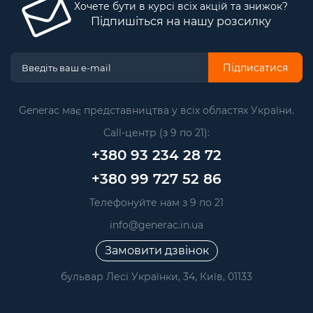
Хочете бути в курсі всіх акцій та знижок?
Підпишіться на нашу розсилку
Підписатися
Generac має представництва у всіх областях України.
Call-центр (з 9 по 21):
+380 93 234 28 72
+380 99 727 52 86
Телефонуйте нам з 9 по 21
info@generac.in.ua
Замовити дзвінок
бульвар Лесі Українки, 34, Київ, 01133