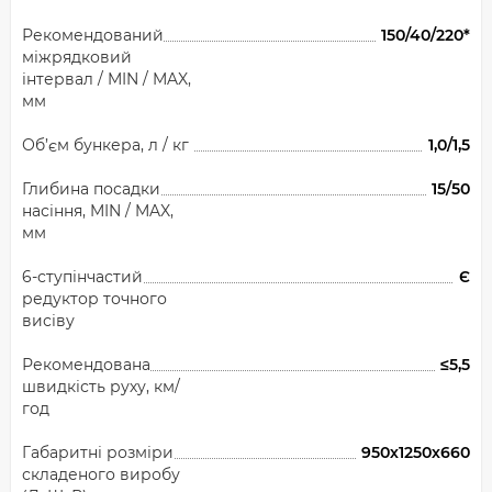
Рекомендований
150/40/220*
міжрядковий
інтервал / MIN / MAX,
мм
Об’єм бункера, л / кг
1,0/1,5
Глибина посадки
15/50
насіння, MIN / MAX,
мм
6-ступінчастий
Є
редуктор точного
висіву
Рекомендована
≤5,5
швидкість руху, км/
год
Габаритні розміри
950х1250х660
складеного виробу