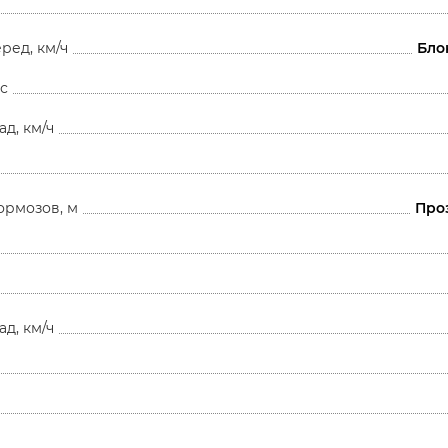
ред, км/ч
Бло
с
д, км/ч
ормозов, м
Про
д, км/ч