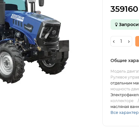
359160
Запроси
Общие хара
Модель двига
Рулевое упра
отдельным ма
мощность двига
Электрофакел
коллекторе
масляная ванн
Все характе