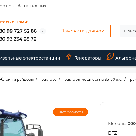
 9 по 21, без выходных.
тесь с нами:
Замовити дзвінок
80 99 727 52 86
80 93 234 28 72
изельные электростанции
Генераторы
Альтерн
облоки и райдеры
Трактора
Тракторы мощностью 35-50 л.с.
Тра
Интересуются
Модель:
000
DTZ