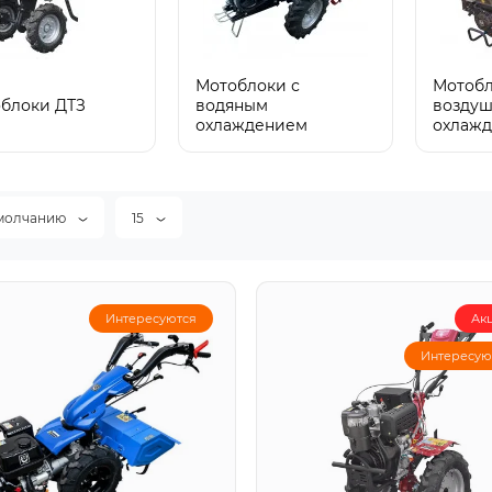
Мотоблоки с
Мотобл
блоки ДТЗ
водяным
возду
охлаждением
охлаж
молчанию
15
Интересуются
Ак
Интересую