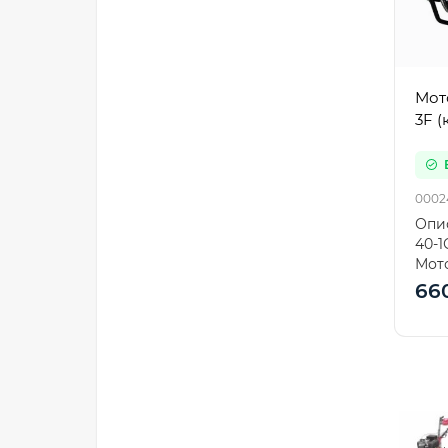
Мот
3F (
0002
Опи
40-1
Мото
нови
66