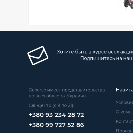
Хотите быть в курсе всех акци
Подпишитесь на наш
Навиг
Generac имеет представительства
во всех областях Украины.
Услови
Call-центр (с 9 по 21):
О комп
+380 93 234 28 72
Контак
+380 99 727 52 86
Произв