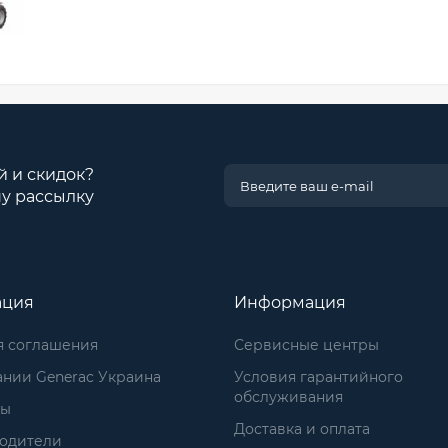
й и скидок?
у рассылку
ация
Информация
я соглашения
Сервисные центры
ании Generac Украина
Условия гарантийного
обслуживания
ты
Доставка и оплата
одители