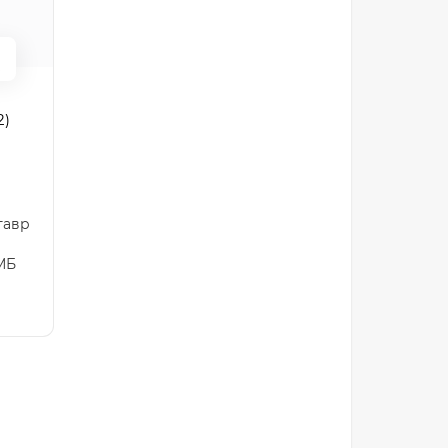
6
2)
тавр
МБ