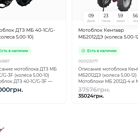
0
9
2
3
5
9
5
Дней
Часов
минут
сек
облок ДТЗ МБ 40-1С/G-
Мотоблок Кентавр
колеса 5.00-10)
МБ2012ДЭ (колеса 5.00-1
Есть в наличии
Есть в наличии
41667
000123077
сание мотоблока ДТЗ МБ
Описание мотоблока Кен
С/G-3F (колёса 5.00-10)
МБ2012ДЭ (колеса 5.00-12)
блок ДТЗ 40-1С/G-3F —
Мотоблоки МБ 2012Д-4 и 
нка в линейке м..
2012ДЭ — самые мощные..
000грн.
37576грн.
35024грн.