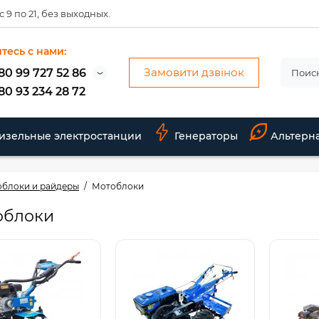
 9 по 21, без выходных.
тесь с нами:
Замовити дзвінок
80 99 727 52 86
80 93 234 28 72
изельные электростанции
Генераторы
Альтерн
облоки и райдеры
Мотоблоки
облоки