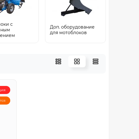
оки с
Доп. оборудование
шным
для мотоблоков
дением
ция
тся