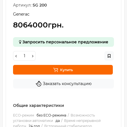
Артикул:
SG 200
Generac
8064000грн.
Запросить персональное предложение
Купить
Заказать консультацию
Общие характеристики
ECO-режим
без ECO-режима
Возможность
установки автоматики
да
Время непрерывной
работы
24 год
Встроенный стабилизатор