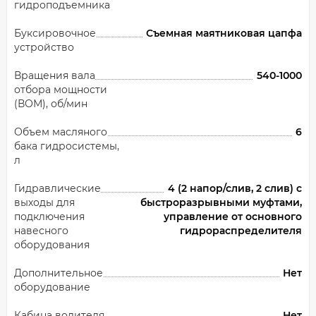
гидроподъемника
Буксировочное
Съемная маятниковая цапфа
устройство
Вращения вала
540-1000
отбора мощности
(ВОМ), об/мин
Объем масляного
6
бака гидросистемы,
л
Гидравлические
4 (2 напор/слив, 2 слив) с
выходы для
быстроразрывными муфтами,
подключения
управление от основного
навесного
гидрораспределителя
оборудования
Дополнительное
Нет
оборудование
Кабина водителя
Нет