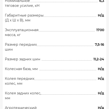
Номинальное
6,3
тяговое усилие, кН
Габаритные размеры
Н/д
(Д х Ш х В), мм
Эксплуатационная
1700
масса, кг
Размер передних
7,5-16
шин
Размер задних шин
11,2-24
Колесная база, мм
Н/д
Колея передних
Н/д
колес, мм
Колея задних колес,
Н/д
мм
Агротехнический
Н/д