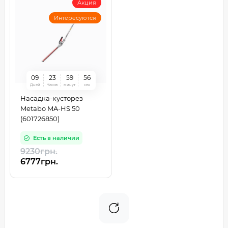
Акция
Интересуются
0
9
2
3
5
9
5
5
Дней
Часов
минут
сек
Насадка-кусторез
Metabo MA-HS 50
(601726850)
Есть в наличии
9230грн.
6777грн.