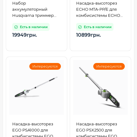
Набор
Насадка-высоторез
аккумуляторный
ECHO MTA-PP/E для
Husqvarna триммер
комбисистемы ECHO
215iL + кусторез
PAS-2620ES
Есть в наличии
Есть в наличии
215iHD45 (АКБ + ЗУ)
(9705361-01)
19949грн.
10899грн.
Интересуются
Интересуются
Насадка-высоторез
Насадка-высоторез
EGO PSA1000 для
EGO PSX2500 для
комбисистемы EGO
комбисистемы EGO