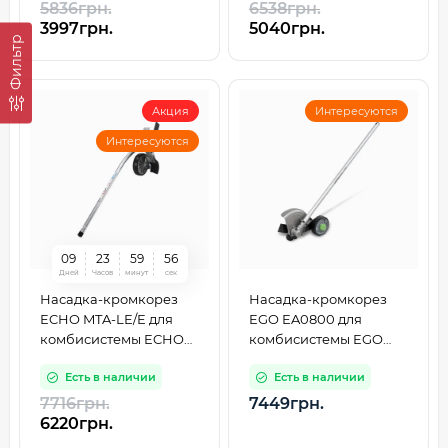
5836грн.
6538грн.
3997грн.
5040грн.
Фильтр
Акция
Интересуются
Интересуются
0
9
2
3
5
9
5
5
Дней
Часов
минут
сек
Насадка-кромкорез
Насадка-кромкорез
ECHO MTA-LE/E для
EGO EA0800 для
комбисистемы ECHO
комбисистемы EGO
PAS-2620ES
PH1400E
Есть в наличии
Есть в наличии
7716грн.
7449грн.
6220грн.