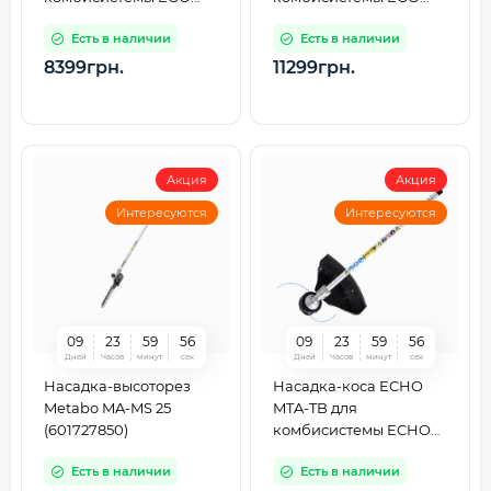
PH1400E
PPX1000
Есть в наличии
Есть в наличии
8399грн.
11299грн.
Акция
Акция
Интересуются
Интересуются
0
9
2
3
5
9
5
5
0
9
2
3
5
9
5
5
Дней
Часов
минут
сек
Дней
Часов
минут
сек
Насадка-высоторез
Насадка-коса ECHO
Metabo MA-MS 25
MTA-TB для
(601727850)
комбисистемы ECHO
PAS-2620ES
Есть в наличии
Есть в наличии