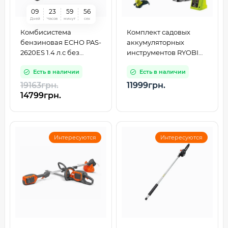
0
9
2
3
5
9
5
5
Дней
Часов
минут
сек
Комбисистема
Комплект садовых
бензиновая ECHO PAS-
аккумуляторных
2620ES 1.4 л.с без
инструментов RYOBI
насадок
RY18LT18HTA-120
Есть в наличии
Есть в наличии
(5133005619)
19163грн.
11999грн.
14799грн.
Интересуются
Интересуются