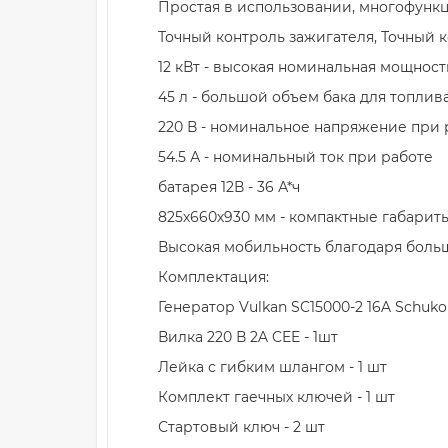
Простая в использовании, многофункц
Точный контроль зажигателя, Точный к
12 кВт - высокая номинальная мощност
45 л - большой объем бака для топлив
220 В - номинальное напряжение при 
54.5 А - номинальный ток при работе
батарея 12В - 36 А*ч
825х660х930 мм - компактные габарит
Высокая мобильность благодаря боль
Комплектация:
Генератор Vulkan SC15000-2 16A Schuko 
Вилка 220 В 2A CEE - 1шт
Лейка с гибким шлангом - 1 шт
Комплект гаечных ключей - 1 шт
Стартовый ключ - 2 шт