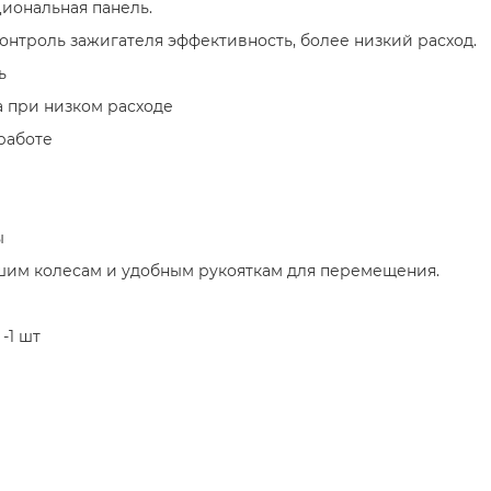
иональная панель.
онтроль зажигателя эффективность, более низкий расход.
ь
а при низком расходе
работе
ы
шим колесам и удобным рукояткам для перемещения.
-1 шт