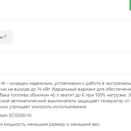
0
вы
-III – оснащен надежным, устойчивым к работе в экстремал
ю на выходе до 14 кВт. Идеальный вариант для обеспечен
ака топлива объемом 45 л хватит до 6 при 100% нагрузке. 
ский автоматический выключатель защищает генератор от 
ьно упрощает контроль использования.
n SC15000-III:
ая мощность, меньший размер и меньший вес.