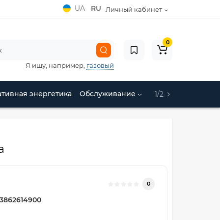
UA
RU
Личный кабинет
0
Я ищу, например,
газовый
ативная энергетика
Обслуживание
1/2
а
0
3862614900