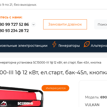
 9 по 21, без выходных.
тесь с нами:
Замовити дзвінок
80 99 727 52 86
80 93 234 28 72
изельные электростанции
Генераторы
Альтерн
енераторна установка SC15000-III 1ф 12 кВт, ел.старт, бак-45л, кнопка
-III 1ф 12 кВт, ел.старт, бак-45л, кнопк
Интересуются
Модель:
690
VULKAN