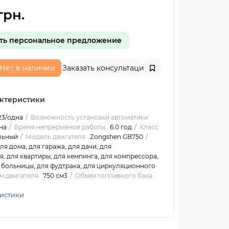
грн.
ть персональное предложение
Нет в наличии
Заказать консультацию
ктеристики
23/одна
Возможность установки автоматики
на
Время непрерывной работы
6.0 год
Класс
льный
Модель двигателя
Zongshen GB750
ля дома, для гаража, для дачи, для
, для квартиры, для кемпинга, для компрессора,
я больницы, для фудтрака, для циркуляционного
м двигателя
750 см3
Объем топливного бака
ристики