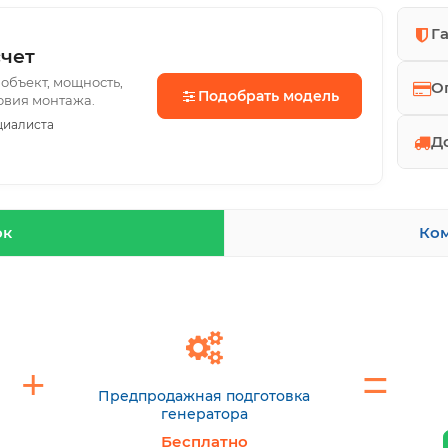
Г
чет
объект, мощность,
О
Подобрать модель
ловия монтажа.
циалиста
Д
ок
Ком
Предпродажная подготовка
генератора
Бесплатно