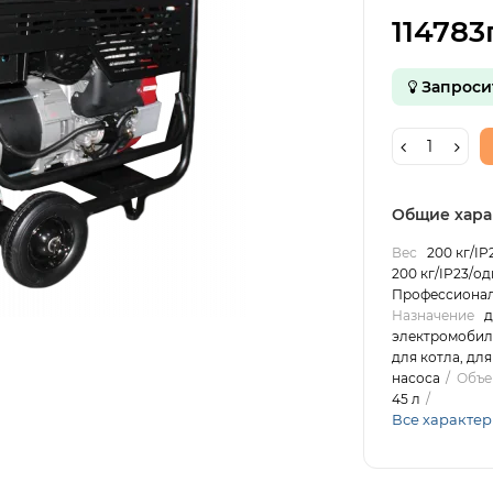
114783
Запроси
Общие хара
Вес
200 кг/IP
200 кг/IP23/од
Профессиона
Назначение
д
электромобиля
для котла, дл
насоса
Объе
45 л
Все характе