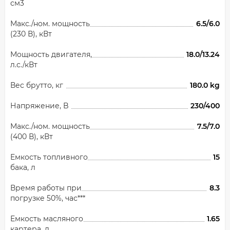
см3
Макс./ном. мощность
6.5/6.0
(230 В), кВт
Мощность двигателя,
18.0/13.24
л.с./кВт
Вес брутто, кг
180.0 kg
Напряжение, B
230/400
Макс./ном. мощность
7.5/7.0
(400 В), кВт
Емкость топливного
15
бака, л
Время работы при
8.3
погрузке 50%, час***
Емкость масляного
1.65
картера, л