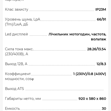
Клас захисту
IP23M
Уровень шума, LpA
66/91
(7m)/LwA, дБ
Led дисплей
Лічильник мотогодин, частота,
вольтаж
Сила тока макс.
28.26/13.54
(230/400В), А
Выход 12В, А
12/8.3
Коэффициент
1 (230V)/0.8 (400V)
мощности, cosφ
Выход ATS
Габариты нетто, мм
920 x 580 x 860
Емкость
30