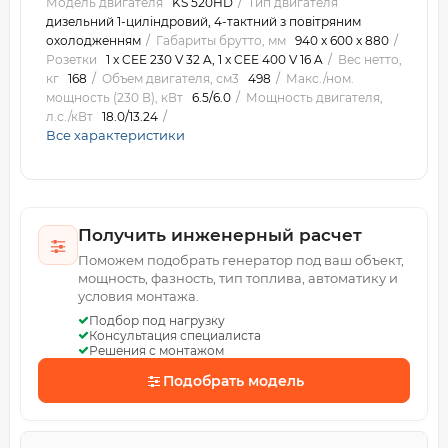
Модель двигателя
KS 520HD
Тип двигателя
дизельний 1-циліндровий, 4-тактний з повітряним
охолодженням
Габариты брутто, мм
940 х 600 х 880
Розетки
1 x CEE 230 V 32 A, 1 x CEE 400 V 16 A
Вес нетто,
кг
168
Объем двигателя, см3
498
Макс./ном.
мощность (230 В), кВт
6.5/6.0
Мощность двигателя,
л.с./кВт
18.0/13.24
Все характеристики
Получить инженерный расчет
Поможем подобрать генератор под ваш объект,
мощность, фазность, тип топлива, автоматику и
условия монтажа.
Подбор под нагрузку
Консультация специалиста
Решения с монтажом
Подобрать модель