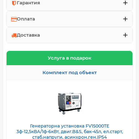
Гарантия
Оплата
Доставка
Услуга в подарок
Комплект под объект
Генераторна установка FV15000TE
3ф-12,5кВА/1ф-6кВт, двиг.B&S, бак-45л, ел.старт,
стаб.напруги, асинхрон.ген.ІР54