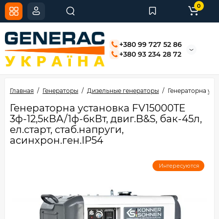
0
+380 99 727 52 86
+380 93 234 28 72
Главная
Генераторы
Дизельные генераторы
Генераторна уста
Генераторна установка FV15000TE
3ф-12,5кВА/1ф-6кВт, двиг.B&S, бак-45л,
ел.старт, стаб.напруги,
асинхрон.ген.ІР54
Интересуются