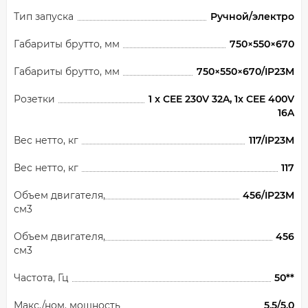
Тип запуска
Ручной/электро
Габариты брутто, мм
750×550×670
Габариты брутто, мм
750×550×670/IP23M
Розетки
1 x CEE 230V 32A, 1x CEE 400V
16A
Вес нетто, кг
117/IP23M
Вес нетто, кг
117
Объем двигателя,
456/IP23M
см3
Объем двигателя,
456
см3
Частота, Гц
50**
Макс./ном. мощность
5.5/5.0