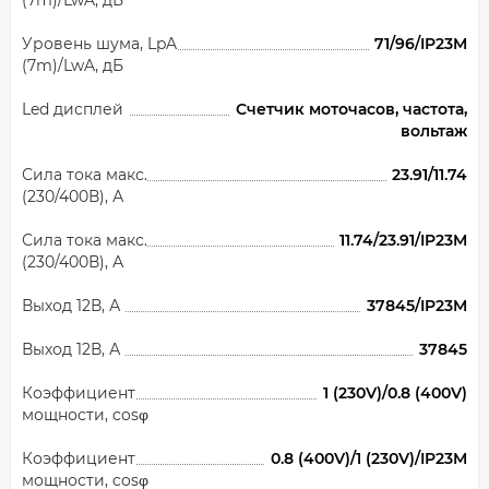
(7m)/LwA, дБ
Уровень шума, LpA
71/96/IP23M
(7m)/LwA, дБ
Led дисплей
Счетчик моточасов, частота,
вольтаж
Сила тока макс.
23.91/11.74
(230/400В), А
Сила тока макс.
11.74/23.91/IP23M
(230/400В), А
Выход 12В, А
37845/IP23M
Выход 12В, А
37845
Коэффициент
1 (230V)/0.8 (400V)
мощности, cosφ
Коэффициент
0.8 (400V)/1 (230V)/IP23M
мощности, cosφ