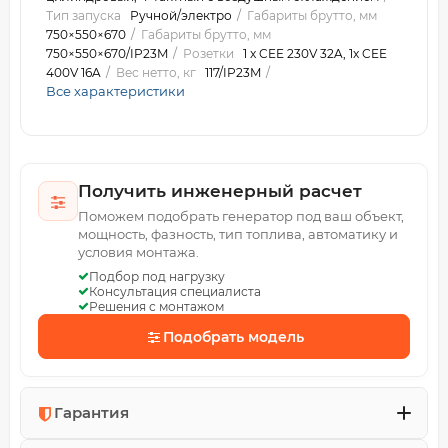
Тип запуска
Ручной/электро
Габариты брутто, мм
750×550×670
Габариты брутто, мм
750×550×670/IP23M
Розетки
1 x CEE 230V 32A, 1x CEE
400V 16A
Вес нетто, кг
117/IP23M
Все характеристики
Получить инженерный расчет
Поможем подобрать генератор под ваш объект,
мощность, фазность, тип топлива, автоматику и
условия монтажа.
Подбор под нагрузку
Консультация специалиста
Решения с монтажом
Подобрать модель
Гарантия