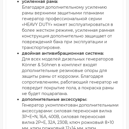
усиленная рама:
Благодаря дополнительному усилению
рамы верхними защитными планками
генератор профессиональной серии
«HEAVY DUTY» может эксплуатироваться в
более жестком режиме, усиленная рамная
конструкция дополнительно защищает от
повреждений бака при эксплуатации и
транспортировке.
двойная антивибрационная система:
Для всех моделей дизельных генераторов
Könner & Söhnen в комплект входят
дополнительные резиновые опоры для
защиты рамы от коррозии. Благодаря
сопротивлениям, работающий генератор не
повредит покрытие пола, а покраска рамы
не будет поцарапана.
дополнительные аксессуары:
Генератор укомплектован дополнительными
аксессуарами: силовая переносная вилка
3Р+Е+N, 16А, 400В, силовая переносная
вилка 2P+Е, 32А, 230В, ключ рожковый 8×10
мм, ключ рожковый 12×14 мм, ключ