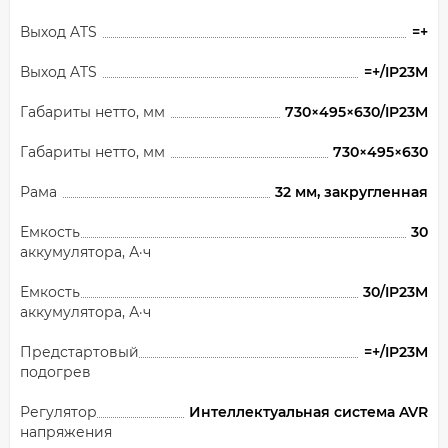
Выход ATS
=+
Выход ATS
=+/IP23M
Габариты нетто, мм
730×495×630/IP23M
Габариты нетто, мм
730×495×630
Рама
32 мм, закругленная
Емкость
30
аккумулятора, А·ч
Емкость
30/IP23M
аккумулятора, А·ч
Предстартовый
=+/IP23M
подогрев
Регулятор
Интеллектуальная система AVR
напряжения