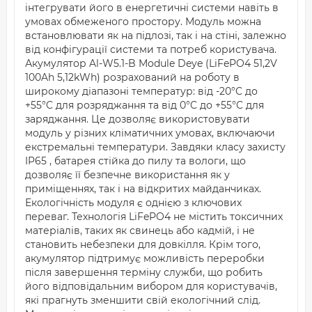
інтегрувати його в енергетичні системи навіть в
умовах обмеженого простору. Модуль можна
встановлювати як на підлозі, так і на стіні, залежно
від конфігурації системи та потреб користувача.
Акумулятор Al-W5.1-B Module Deye (LiFePO4 51,2V
100Ah 5,12kWh) розрахований на роботу в
широкому діапазоні температур: від -20°C до
+55°C для розряджання та від 0°C до +55°C для
заряджання. Це дозволяє використовувати
модуль у різних кліматичних умовах, включаючи
екстремальні температури. Завдяки класу захисту
IP65 , батарея стійка до пилу та вологи, що
дозволяє її безпечне використання як у
приміщеннях, так і на відкритих майданчиках.
Екологічність модуля є однією з ключових
переваг. Технологія LiFePO4 не містить токсичних
матеріалів, таких як свинець або кадмій, і не
становить небезпеки для довкілля. Крім того,
акумулятор підтримує можливість переробки
після завершення терміну служби, що робить
його відповідальним вибором для користувачів,
які прагнуть зменшити свій екологічний слід.