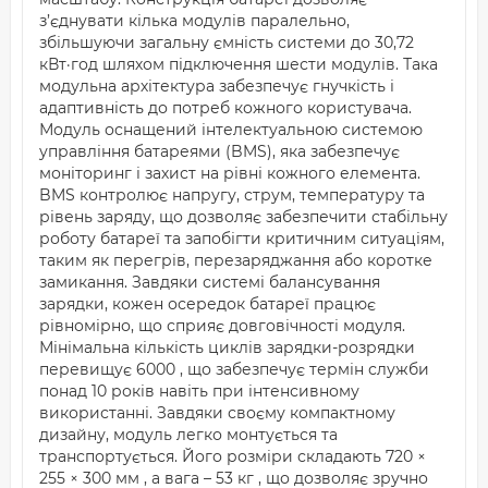
з’єднувати кілька модулів паралельно,
збільшуючи загальну ємність системи до 30,72
кВт·год шляхом підключення шести модулів. Така
модульна архітектура забезпечує гнучкість і
адаптивність до потреб кожного користувача.
Модуль оснащений інтелектуальною системою
управління батареями (BMS), яка забезпечує
моніторинг і захист на рівні кожного елемента.
BMS контролює напругу, струм, температуру та
рівень заряду, що дозволяє забезпечити стабільну
роботу батареї та запобігти критичним ситуаціям,
таким як перегрів, перезаряджання або коротке
замикання. Завдяки системі балансування
зарядки, кожен осередок батареї працює
рівномірно, що сприяє довговічності модуля.
Мінімальна кількість циклів зарядки-розрядки
перевищує 6000 , що забезпечує термін служби
понад 10 років навіть при інтенсивному
використанні. Завдяки своєму компактному
дизайну, модуль легко монтується та
транспортується. Його розміри складають 720 ×
255 × 300 мм , а вага – 53 кг , що дозволяє зручно