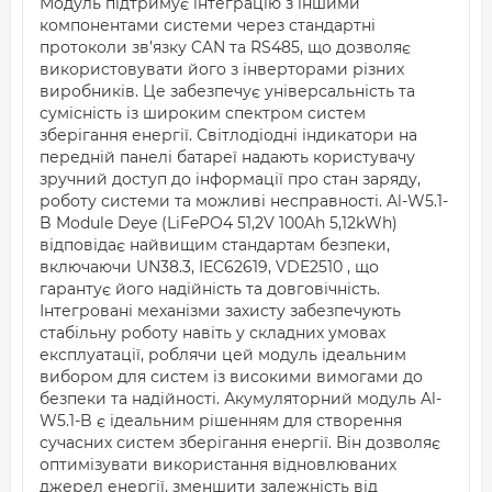
Модуль підтримує інтеграцію з іншими
компонентами системи через стандартні
протоколи зв’язку CAN та RS485, що дозволяє
використовувати його з інверторами різних
виробників. Це забезпечує універсальність та
сумісність із широким спектром систем
зберігання енергії. Світлодіодні індикатори на
передній панелі батареї надають користувачу
зручний доступ до інформації про стан заряду,
роботу системи та можливі несправності. Al-W5.1-
B Module Deye (LiFePO4 51,2V 100Ah 5,12kWh)
відповідає найвищим стандартам безпеки,
включаючи UN38.3, IEC62619, VDE2510 , що
гарантує його надійність та довговічність.
Інтегровані механізми захисту забезпечують
стабільну роботу навіть у складних умовах
експлуатації, роблячи цей модуль ідеальним
вибором для систем із високими вимогами до
безпеки та надійності. Акумуляторний модуль Al-
W5.1-B є ідеальним рішенням для створення
сучасних систем зберігання енергії. Він дозволяє
оптимізувати використання відновлюваних
джерел енергії, зменшити залежність від