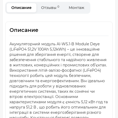
0
Описание
Отзывы
Монтаж
Описание
Акумуляторний модуль Al-W5.1-B Module Deye
(LiFePO4 51,2V 100Ah 5,12kWh) – це інноваційне
рішення для зберігання енергії, створене для
забезпечення стабільного та надійного живлення
в житлових, комерційних і промислових об’єктах.
Використання літій-залізо-фосфатної (LiFePO4)
технології робить цей модуль безпечним,
довговічним та енергоефективним. Він ідеально
підходить для роботи у відновлюваних
енергетичних системах, таких як сонячні чи
вітрові електростанції. Основними
характеристиками модуля є ємність 5,12 кВт·год та
напруга 51,2 В , що робить його оптимальним для
інтеграції в системи енергозберігання різного
масштабу. Конструкція батареї дозволяє