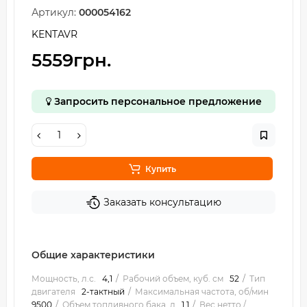
Артикул:
000054162
KENTAVR
5559грн.
Запросить персональное предложение
Купить
Заказать консультацию
Общие характеристики
Мощность, л.с.
4,1
Рабочий объем, куб. см
52
Тип
двигателя
2-тактный
Максимальная частота, об/мин
9500
Объем топливного бака, л
1,1
Вес нетто /