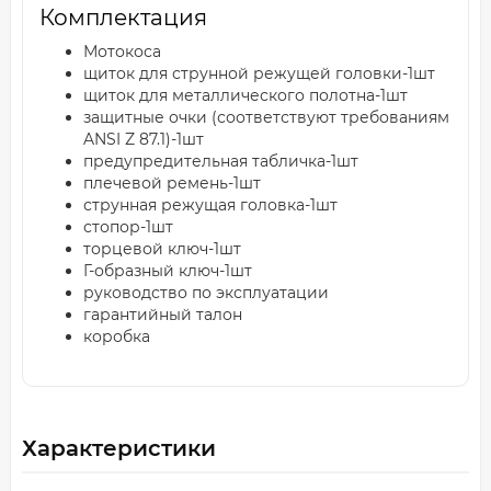
Комплектация
Мотокоса
щиток для струнной режущей головки-1шт
щиток для металлического полотна-1шт
защитные очки (соответствуют требованиям
ANSI Z 87.1)-1шт
предупредительная табличка-1шт
плечевой ремень-1шт
струнная режущая головка-1шт
стопор-1шт
торцевой ключ-1шт
Г-образный ключ-1шт
руководство по эксплуатации
гарантийный талон
коробка
Характеристики