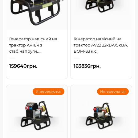
Генератор навісний на
Генератор навісний на
трактор AV18R з
трактор AV22 22кВА/9кВА,
стаб.напруги,
ВОМ-33 к.с.
18кВА/7кВА, ВОМ-27 к.с.
159640грн.
163836грн.
Интересуются
Интересуются