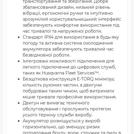
транспортування та зберігання. Добре
збалансований дизайн, низький рівень
вібрації, ергономічні ручки та інтуїтивно
зрозумілий користувальницький інтерфейс
забезпечують комфортне використання під
час тривалої та напруженої роботи.
Стандарт IPX4 для використання в будь-яку
погоду та активна система охолодження
акумулятора забезпечують тривалий час
безвідмовної роботи.
Інтегровані можливості підключення для
легкого підключення до цифрових служб,
таких як Husqvarna Fleet Services™.
Безщіткова конструкція E-TORQ мінімізує
кількість рухомих частин, а двигуни
побудовані таким чином, щоб витримати
міцне тривале професійне використання.
Двигун не вимагає технічного
обслуговування і прослужить протягом
усього терміну служби виробу.
Акумулятор розміщується у виробі
горизонтально, що зменшує ризик
потрапляння бруду, води, стружки та пилу в