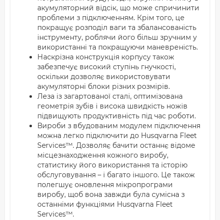
акумуляторний відсік, що може спричинити
проблеми з підключенням. Крім того, це
покращує розподіл ваги та збалансованість
інструменту, роблячи його більш зручним у
використанні та покращуючи маневреність.
Наскрізна конструкція корпусу також
забезпечує високий ступінь гнучкості,
оскільки дозволяє використовувати
акумуляторні блоки різних розмірів.
Леза із загартованої сталі, оптимізована
геометрія зубів і висока швидкість ножів
підвищують продуктивність під час роботи.
Вироби з вбудованим модулем підключення
можна легко підключити до Husqvarna Fleet
Services™. Дозволяє бачити останнє відоме
місцезнаходження кожного виробу,
статистику його використання та історію
обслуговування – і багато іншого. Це також
полегшує оновлення мікропрограми
виробу, щоб вона завжди була сумісна з
останніми функціями Husqvarna Fleet
Services™.