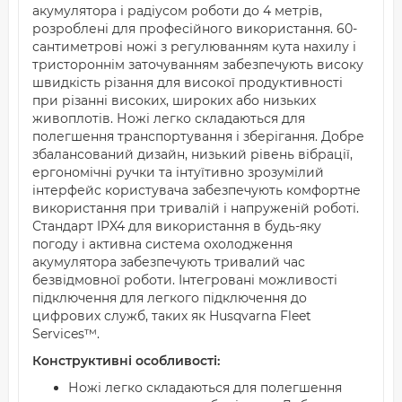
акумулятора і радіусом роботи до 4 метрів,
розроблені для професійного використання. 60-
сантиметрові ножі з регулюванням кута нахилу і
тристороннім заточуванням забезпечують високу
швидкість різання для високої продуктивності
при різанні високих, широких або низьких
живоплотів. Ножі легко складаються для
полегшення транспортування і зберігання. Добре
збалансований дизайн, низький рівень вібрації,
ергономічні ручки та інтуїтивно зрозумілий
інтерфейс користувача забезпечують комфортне
використання при тривалій і напруженій роботі.
Стандарт IPX4 для використання в будь-яку
погоду і активна система охолодження
акумулятора забезпечують тривалий час
безвідмовної роботи. Інтегровані можливості
підключення для легкого підключення до
цифрових служб, таких як Husqvarna Fleet
Services™.
Конструктивні особливості:
Ножі легко складаються для полегшення