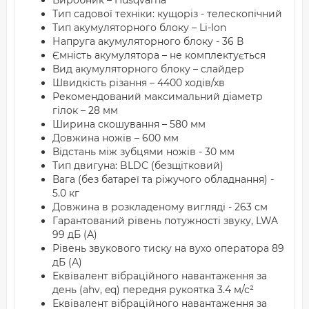
Виробник – Husqvarna
Тип садової техніки: кущоріз - телескопічний
Тип акумуляторного блоку – Li-Ion
Напруга акумуляторного блоку - 36 В
Ємність акумулятора – не комплектується
Вид акумуляторного блоку – слайдер
Швидкість різання – 4400 ходів/хв
Рекомендований максимальний діаметр
гілок – 28 мм
Ширина скошування – 580 мм
Довжина ножів – 600 мм
Відстань між зубцями ножів - 30 мм
Тип двигуна: BLDC (безщітковий)
Вага (без батареї та ріжучого обладнання) -
5.0 кг
Довжина в розкладеному вигляді - 263 см
Гарантований рівень потужності звуку, LWA
99 дБ (А)
Рівень звукового тиску на вухо оператора 89
дБ (А)
Еквівалент вібраційного навантаження за
день (ahv, eq) передня рукоятка 3.4 м/с²
Еквівалент вібраційного навантаження за