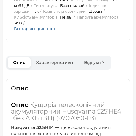
кг/99 дБ
Тип двигуна
Безщітковий
Індикація
зарядки
Так
Країна торгової марки
Швеція
Кількість акумуляторів
Немає
Напруга акумулятора
36 В
Всі характеристики
0
Опис
Характеристики
Відгуки
Опис
Опис
Кущоріз телескопічний
акумуляторний Husqvarna 525iHE4
(без АКБ і ЗП) (9707050-03)
Husqvarna 525iHE4
— це високопродуктивні
ножиці для живоплоту з живленням від