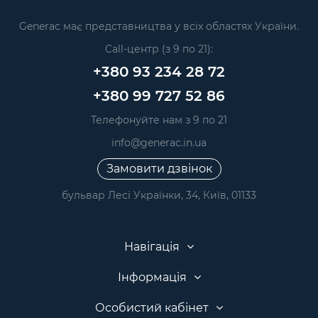
Generac має представництва у всіх областях України.
Call-центр (з 9 по 21):
+380 93 234 28 72
+380 99 727 52 86
Телефонуйте нам з 9 по 21
info@generac.in.ua
Замовити дзвінок
бульвар Лесі Українки, 34, Київ, 01133
Навігація
Інформація
Особистий кабінет