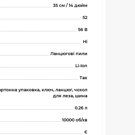
35 см / 14 дюйм
52
56 В
Ні
Ланцюгові пили
Li-Ion
Так
артонна упаковка, ключ, ланцюг, чохол
для леза, шина
0.26 л
10000 об/хв
Є