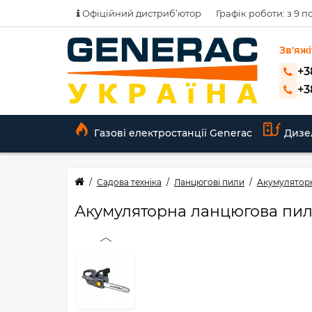
Офіційний дистриб’ютор
Графік роботи: з 9 по
Зв'яжі
+3
+3
Газові електростанції Generac
Дизе
Садова техніка
Ланцюгові пили
Акумуляторн
Акумуляторна ланцюгова пила