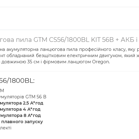
ва пила GTM CS56/1800BL KIT 56В + АКБ і 
жна акумуляторна ланцюгова пила професійного класу, яку р
мент обладнаний безщітковим електричним двигуном, який ж
 довжиною 35 см і фірмовим ланцюгом Oregon.
56/1800BL:
TM
кумуляторів GTM 56 В
кумулятора 2.5 А*год
кумулятора 4 А*год
кумулятора 8 А*год
 плавного запуску
лекті