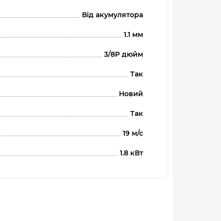
Від акумулятора
1.1 мм
3/8P дюйм
Так
Новий
Так
19 м/с
1.8 кВт