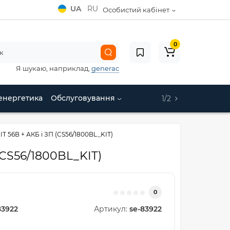
UA
RU
Особистий кабінет
0
Я шукаю, наприклад,
generac
енергетика
Обслуговування
1/2
 56В + АКБ і ЗП (CS56/1800BL_KIT)
(CS56/1800BL_KIT)
0
83922
Артикул:
se-83922