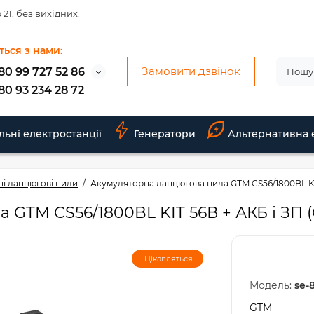
 21, без вихідних.
ться з нами:
Замовити дзвінок
80 99 727 52 86
80 93 234 28 72
льні електростанції
Генератори
Альтернативна 
і ланцюгові пили
Акумуляторна ланцюгова пила GTM CS56/1800BL KIT
 GTM CS56/1800BL KIT 56В + АКБ і ЗП 
Цікавляться
Модель:
se-
GTM