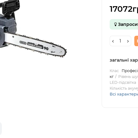
17072г
Запроси
загальні ха
Клас
Профес
кг
Рівень шу
LED-підсвітка
Кількість акум
Всі характер