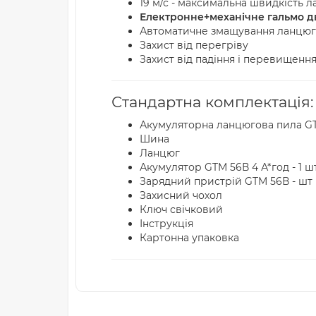
19 м/с - максимальна швидкість 
Електронне+механічне гальмо д
Автоматичне змащування ланцюга
Захист від перегріву
Захист від падіння і перевищенн
Стандартна комплектація:
Акумуляторна ланцюгова пила G
Шина
Ланцюг
Акумулятор GTM 56В 4 А*год - 1 ш
Зарядний пристрій GTM 56В - шт
Захисний чохол
Ключ свічковий
Інструкція
Картонна упаковка