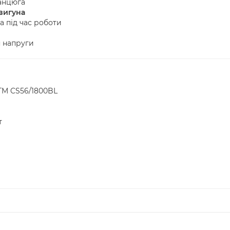
ланцюга
вигуна
 під час роботи
я напруги
TM CS56/1800BL
т