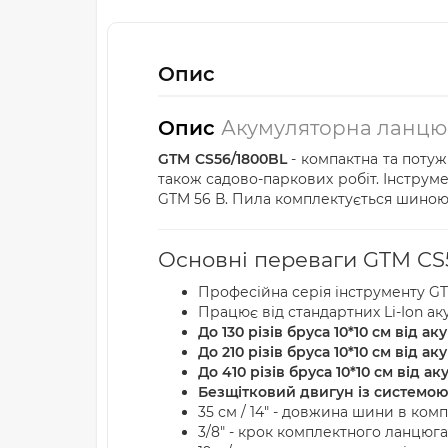
Опис
Опис
Акумуляторна ланцюго
GTM CS56/1800BL
- компактна та поту
також садово-паркових робіт. Інстру
GTM 56 В. Пила комплектується шиною
Основні переваги GTM CS
Професійна серія інструменту G
Працює від стандартних Li-Ion а
До 130 різів бруса 10*10 см від а
До 210 різів бруса 10*10 см від а
До 410 різів бруса 10*10 см від а
Безщітковий двигун із системою
35 см / 14" - довжина шини в комп
3/8" - крок комплектного ланцюга