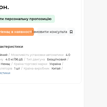
рн.
ти персональну пропозицію
Немає в наявності
Замовити консультацію
рактеристики
ійний
Можливість установки автоматики
4.0
му
4.0 кг/96 дБ
Тип двигуна
Безщітковий
Немає
Країна торгової марки
Україна
уляторів
1 шт
Країна-виробник
Китай
истики