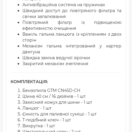
Антивібраційна система на пружинах
Швидкий доступ до повітряного фільтра та
свічки запалювання
Повітряний фільтр із підвищеною
ефективністю очищення
Важіль гальма ланцюга із кріпленням з двох
сторін
Механізм гальма інтегрований у картер
двигуна
Швидка заміна ведучої зірочки
Закритий механізм зчеплення
КОМПЛЕКТАЦІЯ:
Бензопила GTM CN45D-CH
Шина 40 см / 16 дюймів - 1 шт
Захисний кожух для шини - 1 шт
Ланцюг - 1 шт
Ємність для паливної суміші - 1 шт
Т-подібний ключ - 1 шт
Викрутка - 1 шт
Шестигранний ключ - 2 шт