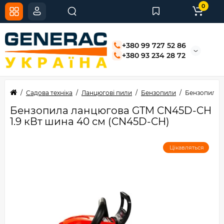
0
+380 99 727 52 86
+380 93 234 28 72
Садова техніка
Ланцюгові пили
Бензопили
Бензопила л
Бензопила ланцюгова GTM CN45D-CH
1.9 кВт шина 40 см (CN45D-CH)
Цікавляться