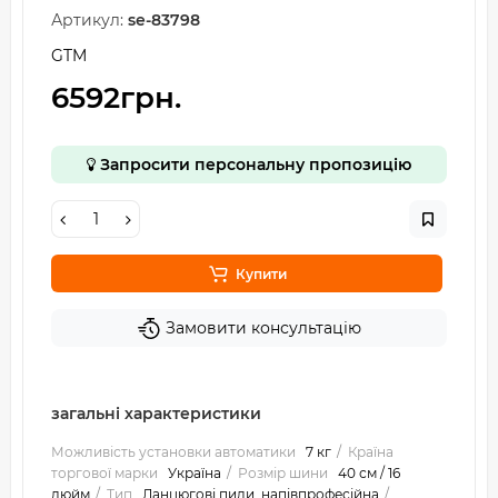
Артикул:
se-83798
GTM
6592грн.
Запросити персональну пропозицію
Купити
Замовити консультацію
загальні характеристики
Можливість установки автоматики
7 кг
Країна
торгової марки
Україна
Розмір шини
40 см / 16
дюйм
Тип
Ланцюгові пили, напівпрофесійна