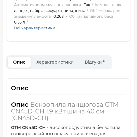
Автоматичне змащування ланцюга
Так
Комплектація
ланцюг, набір аксесуарів, пила, шина
Об`єм бака для
змащення ланцюга
0.26 л
Об`єм паливного бака
0.55 л
Всі характеристики
0
Опис
Характеристики
Відгуки
Опис
Опис
Бензопила ланцюгова GTM
CN45D-CH 1.9 кВт шина 40 см
(CN45D-CH)
GTM CN45D-CH
- високопродуктивна бензопила
напівпрофесійного класу, призначена для