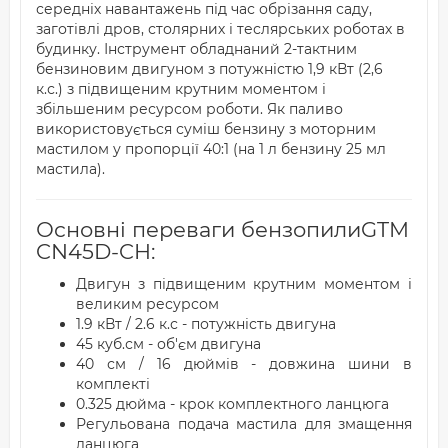
середніх навантажень під час обрізання саду,
заготівлі дров, столярних і теслярських роботах в
будинку. Інструмент обладнаний 2-тактним
бензиновим двигуном з потужністю 1,9 кВт (2,6
к.с.) з підвищеним крутним моментом і
збільшеним ресурсом роботи. Як паливо
використовується суміш бензину з моторним
мастилом у пропорції 40:1 (на 1 л бензину 25 мл
мастила).
Основні переваги бензопилиGTM
CN45D-CH:
Двигун з підвищеним крутним моментом і
великим ресурсом
1.9 кВт / 2.6 к.с - потужність двигуна
45 куб.см - об'єм двигуна
40 см / 16 дюймів - довжина шини в
комплекті
0.325 дюйма - крок комплектного ланцюга
Регульована подача мастила для змащення
ланцюга