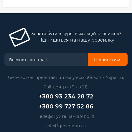
Хочете бути в курсі всіх акцій та знижок?
Підпишіться на нашу розсилку
Підписатися
Generac має представництва у всіх областях України.
Call-центр (з 9 по 21):
+380 93 234 28 72
+380 99 727 52 86
Телефонуйте нам з 9 по 21
info@generac.in.ua