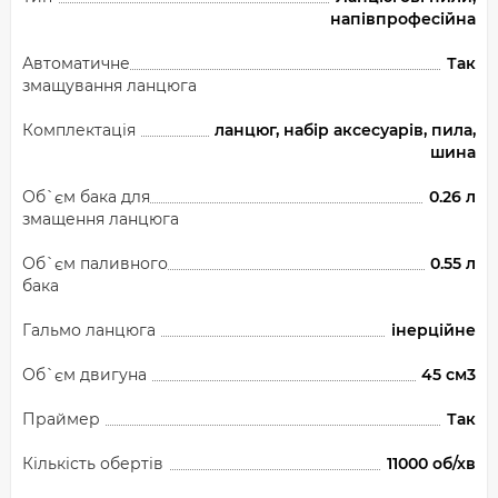
напівпрофесійна
Автоматичне
Так
змащування ланцюга
Комплектація
ланцюг, набір аксесуарів, пила,
шина
Об`єм бака для
0.26 л
змащення ланцюга
Об`єм паливного
0.55 л
бака
Гальмо ланцюга
інерційне
Об`єм двигуна
45 см3
Праймер
Так
Кількість обертів
11000 об/хв