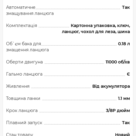
Автоматичне
Так
змащування ланцюга
Комплектація
Картонна упаковка, ключ,
ланцюг, чохол для леза, шина
Об`єм бака для
0.18 л
змащення ланцюга
Оберти двигуна
11000 об/хв
Гальмо ланцюга
Є
Живлення
Від акумулятора
Товщина ланки
1.1 мм
Крок ланцюга
3/8P дюйм
Плавний запуск
Так
Стан товару
Новий