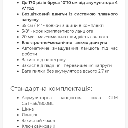
До 170 різів бруса 10*10 см від акумулятора 4
А*год
Безщітковий двигун із системою плавного
запуску
35 см / 14" - довжина шини в комплекті
3/8" - крок комплектного ланцюга
20 м/с - максимальна швидкість ланцюга
Електронне+механічне гальмо двигуна
Автоматичне змащування ланцюга під час
роботи
Захист від перегріву
Захист від падіння і перевищення напруги
Вага пилки без акумулятора всього 2.7 кг
Стандартна комплектація:
Акумуляторна ланцюгова пила GTM
CSTH56/1800BL
Шина
Ланцюг
Захисний чохол
Ключ свічковий