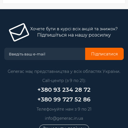
Хочете бути в курсі всіх акцій та знижок?
Підпишіться на нашу розсилку
Підписатися
Generac має представництва у всіх областях України.
Call-центр (з 9 по 21):
+380 93 234 28 72
+380 99 727 52 86
Телефонуйте нам з 9 по 21
info@generac.in.ua