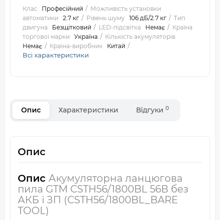
Клас
Професійний
Можливість установки
автоматики
2.7 кг
Рівень шуму
106 дБ/2.7 кг
Тип
двигуна
Безщітковий
LED-підсвітка
Немає
Країна
торгової марки
Україна
Кількість акумуляторів
Немає
Країна-виробник
Китай
Всі характеристики
0
Опис
Характеристики
Відгуки
Опис
Опис
Акумуляторна ланцюгова
пила GTM CSTH56/1800BL 56В без
АКБ і ЗП (CSTH56/1800BL_BARE
TOOL)