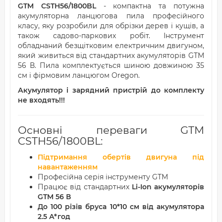
GTM CSTH56/1800BL
- компактна та потужна
акумуляторна ланцюгова пила професійного
класу, яку розробили для обрізки дерев і кущів, а
також садово-паркових робіт. Інструмент
обладнаний безщітковим електричним двигуном,
який живиться від стандартних акумуляторів GTM
56 В. Пила комплектується шиною довжиною 35
см і фірмовим ланцюгом Oregon.
Акумулятор і зарядний пристрій до комплекту
не входять!!!
Основні переваги GTM
CSTH56/1800BL:
Підтримання обертів двигуна під
навантаженням
Професійна серія інструменту GTM
Працює від стандартних
Li-Ion акумуляторів
GTM 56 В
До 100 різів бруса 10*10 см від акумулятора
2.5 А*год