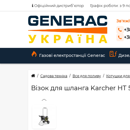
Офіційний дистриб’ютор
Графік роботи: з 9 по
Зв'яжі
+3
+3
Газові електростанції Generac
Дизе
Садова техніка
Все для поливу
Котушки для
Візок для шланга Karcher HT 5