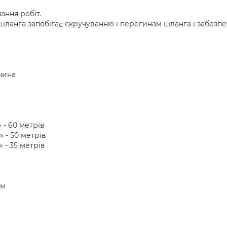
ання робіт.
шланга запобігає скручуванню і перегинам шланга і забезпе
чина
 - 60 метрів
» - 50 метрів
» - 35 метрів
мм