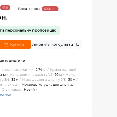
-11 %
Ваша знижка
600грн.
н.
ти персональну пропозицію
Купити
Замовити консультацію
рактеристики
становки автоматики
2.74 кг
Країна торгової
ина
Макс. довжина шлангу 1/2
60 м
Макс.
у 3/4
35 м
Макс. довжина шлангу 5/8
50 м
омплектація
Металева котушка для шланга,
Стан товару
Новий
истики