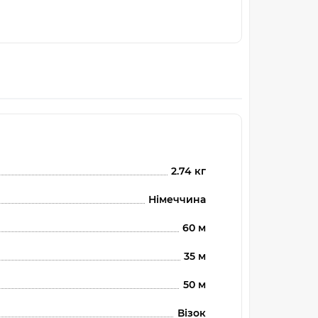
2.74 кг
Німеччина
60 м
35 м
50 м
Візок