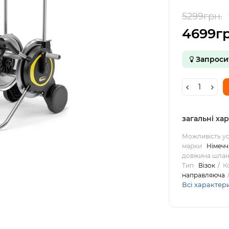
5299грн.
4699гр
Запроси
загальні ха
Можливість у
марки
Німечч
довжина шланг
Тип
Візок
К
направляюча
Всі характер