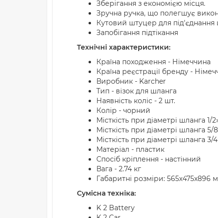
Зберігання з економією місця.
Зручна ручка, що полегшує викон
Кутовий штуцер для під'єднання 
Запобігання підтікання
Технічні характеристики:
Країна походження - Німеччина
Країна реєстрації бренду - Німеч
Виробник - Karcher
Тип - візок для шланга
Наявність коліс - 2 шт.
Колір - чорний
Місткість при діаметрі шланга 1/2»
Місткість при діаметрі шланга 5/8
Місткість при діаметрі шланга 3/4
Матеріал - пластик
Спосіб кріплення - настінний
Вага - 2.74 кг
Габаритні розміри: 565х475х896 
Сумісна техніка:
K 2 Battery
K 2 Car