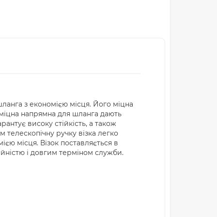
шланга з економією місця. Його міцна
 міцна напрямна для шланга дають
рантує високу стійкість, а також
 телескопічну ручку візка легко
ією місця. Візок поставляється в
дійністю і довгим терміном служби.