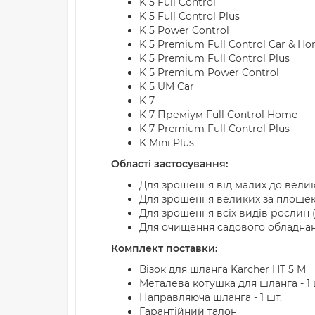
K 5 Full Control
K 5 Full Control Plus
K 5 Power Control
K 5 Premium Full Control Car & H
K 5 Premium Full Control Plus
K 5 Premium Power Control
K 5 UM Car
K 7
K 7 Преміум Full Control Home
K 7 Premium Full Control Plus
K Mini Plus
Області застосування:
Для зрошення від малих до велик
Для зрошення великих за площею
Для зрошення всіх видів рослин 
Для очищення садового обладнан
Комплект поставки:
Візок для шланга Karcher HT 5 M
Металева котушка для шланга - 1 
Направляюча шланга - 1 шт.
Гарантійний талон