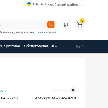
UA
RU
Особистий кабінет
0
Я шукаю, наприклад,
бензиновий
енергетика
Обслуговування
1/2
ості
0
2.645-367.0
Артикул:
se-2.645-367.0