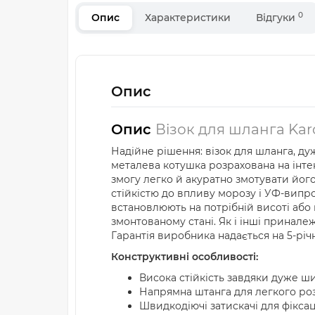
0
Опис
Характеристики
Відгуки
Опис
Опис
Візок для шланга Karc
Надійне рішення: візок для шланга, ду
металева котушка розрахована на інте
змогу легко й акуратно змотувати його
стійкістю до впливу морозу і УФ-випр
встановлюють на потрібній висоті або 
змонтованому стані. Як і інші принале
Гарантія виробника надається на 5-річ
Конструктивні особливості:
Висока стійкість завдяки дуже ш
Напрямна штанга для легкого роз
Швидкодіючі затискачі для фіксац