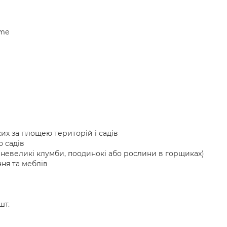
ome
их за площею територій і садів
 садів
(невеликі клумби, поодинокі або рослини в горщиках)
ня та меблів
шт.