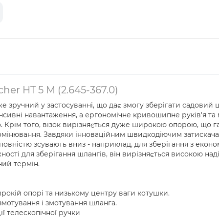
her HT 5 M (2.645-367.0)
же зручний у застосуванні, що дає змогу зберігати садовий 
нсивні навантаження, а ергономічне кривошипне руків'я та
. Крім того, візок вирізняється дуже широкою опорою, що га
омінювання. Завдяки інноваційним швидкодіючим затискачам
повністю зсувають вниз - наприклад, для зберігання з економ
жності для зберігання шлангів, він вирізняється високою на
ний термін.
ирокій опорі та низькому центру ваги котушки.
мотування і змотування шланга.
ії телескопічної ручки