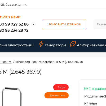
 21, без вихідних.
ться з нами:
Замовити дзвінок
80 99 727 52 86
80 93 234 28 72
льні електростанції
Генератори
Альтернативна 
 шланга
Візок для шланга Karcher HT 5 M (2.645-367.0)
 M (2.645-367.0)
Акція
Є в наявн
Цікавляться
Модель:
se-
Kärcher